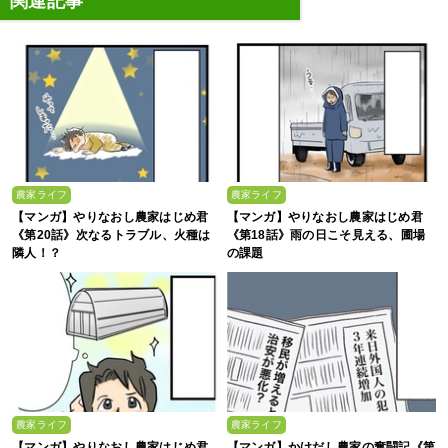
関連記事
農家ライフ
農家ライフ
【マンガ】やりなおし農家はじめ君
【マンガ】やりなおし農家はじめ君
《第20話》次なるトラブル、火種は
《第18話》雨の日こそ見える、圃場
隣人！？
の課題
農家ライフ
農家ライフ
【マンガ】やりなおし農家はじめ君
【マンガ】かけだし農家の奮闘記《第