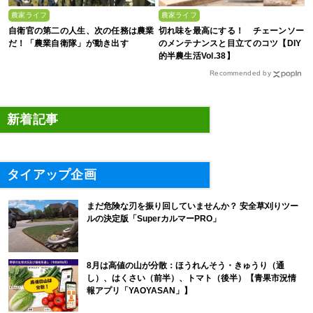
農家ライフ
農家ライフ
自衛官の第二の人生、次の任務は農業
切れ味を最高にする！ チェーンソー
だ！「農業自衛隊」が動き出す
のメンテナンスと目立てのコツ【DIY
的半農生活Vol.38】
Recommended by
新着記事
タイアップ企画
まだ危険な刃を振り回していませんか？ 安全草刈りツー
ルの決定版「SuperカルマーPRO」
8月は高値の山が分散：ほうれんそう・きゅうり（通
し）、はくさい（前半）、トマト（後半）【青果市況情
報アプリ「YAOYASAN」】