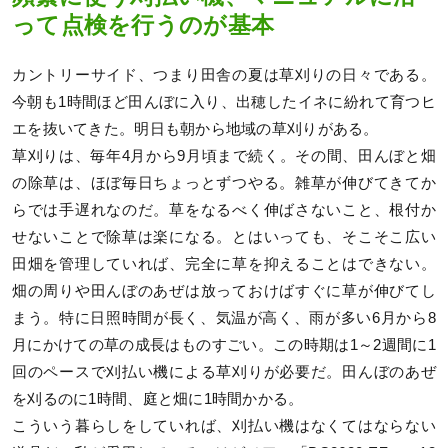
って点検を行うのが基本
カントリーサイド、つまり田舎の夏は草刈りの日々である。
今朝も1時間ほど田んぼに入り、出穂したイネに紛れて育つヒ
エを抜いてきた。明日も朝から地域の草刈りがある。
草刈りは、毎年4月から9月頃まで続く。その間、田んぼと畑
の除草は、ほぼ毎日ちょっとずつやる。雑草が伸びてきてか
らでは手遅れなのだ。草をなるべく伸ばさないこと、根付か
せないことで除草は楽になる。とはいっても、そこそこ広い
田畑を管理していれば、完全に草を抑えることはできない。
畑の周りや田んぼのあぜは放っておけばすぐに草が伸びてし
まう。特に日照時間が長く、気温が高く、雨が多い6月から8
月にかけての草の成長はものすごい。この時期は1～2週間に1
回のペースで刈払い機による草刈りが必要だ。田んぼのあぜ
を刈るのに1時間、庭と畑に1時間かかる。
こういう暮らしをしていれば、刈払い機はなくてはならない