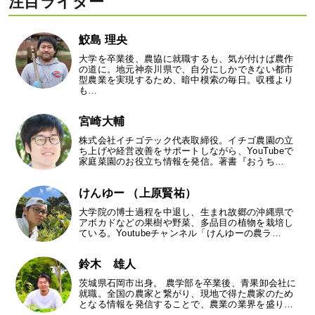
注目ライター
鮫島 理央
大学を卒業後、農協に就職するも、気が付けば農作
の道に。地元神奈川県で、自分にしかできない都市
型農業を実現するため、暗中模索の毎日。収穫より
も…
宮崎大輔
株式会社イチゴテック代表取締役。イチゴ農園の立
ち上げや経営改善をサポートしながら、YouTubeで
家庭菜園のお役立ち情報を発信。著書『おうち…
けんゆー （上原賢祐）
大学院の博士過程を中退し、生まれ故郷の沖縄県で
アボカドなどの果樹や野菜、多品目の植物を栽培し
ている。Youtubeチャンネル「けんゆーの農ラ…
鈴木 雄人
茨城県石岡市出身。 農学部を卒業後、青果卸会社に
就職。全国の農家と繋がり、現地で得た農家のため
となる情報を発信することで、農業の業界を盛り…