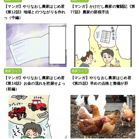
【マンガ】やりなおし農家はじめ君
【マンガ】かけだし農家の奮闘記《第
《第12話》地域とのつながりを作れ
77話》農家の節税手法
っ（中編）
農家ライフ
農家ライフ
【マンガ】やりなおし農家はじめ君
【マンガ】やりなおし農家はじめ君
《第14話》お金の流れを把握せよっ
《第25話》早めの点検と整備が肝
（前編）