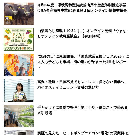
令和8年度 環境調和型持続的肉用牛生産体制推進事業
(JRA畜産振興事業)に係る第１回オンライン情報交換会
山梨暮らし満載！10/24（土）オンライン開催『やまな
しオンライン就農座談会』【参加無料】
“漁師の日”に東京開催。「漁業就業支援フェア2026」に
大人も子どもも来場。海の魅力が詰まった1日をレポー
ト
高温・乾燥・日照不足でもストレスに負けない農業へ。
バイオスティミュラント資材の選び方
手をかけずに自動で管理可能！小型・低コストで始める
水耕栽培
実証で見えた、ヒートポンプエアコン“電化”の現実解-ヒ