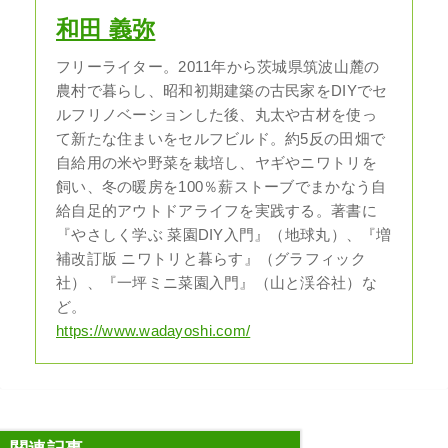
和田 義弥
フリーライター。2011年から茨城県筑波山麓の
農村で暮らし、昭和初期建築の古民家をDIYでセ
ルフリノベーションした後、丸太や古材を使っ
て新たな住まいをセルフビルド。約5反の田畑で
自給用の米や野菜を栽培し、ヤギやニワトリを
飼い、冬の暖房を100％薪ストーブでまかなう自
給自足的アウトドアライフを実践する。著書に
『やさしく学ぶ 菜園DIY入門』（地球丸）、『増
補改訂版 ニワトリと暮らす』（グラフィック
社）、『一坪ミニ菜園入門』（山と渓谷社）な
ど。
https://www.wadayoshi.com/