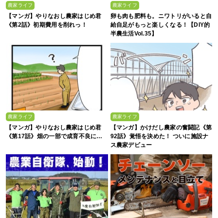
農家ライフ
農家ライフ
【マンガ】やりなおし農家はじめ君
卵も肉も肥料も。ニワトリがいると自
《第2話》初期費用を削れっ！
給自足がもっと楽しくなる！【DIY的
半農生活Vol.35】
農家ライフ
農家ライフ
【マンガ】やりなおし農家はじめ君
【マンガ】かけだし農家の奮闘記《第
《第17話》畑の一部で成育不良に…
92話》覚悟を決めた！ ついに施設ナ
ス農家デビュー