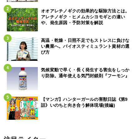
オオアレチノギクの効果的な駆除方法とは。
アレチノギク・ヒメムカシヨモギとの違い
や、発生原因・予防対策を解説
高温・乾燥・日照不足でもストレスに負けな
い農業へ。バイオスティミュラント資材の選
び方
気候変動で早く・長く発生する害虫をしっか
り防除。通年使える気門封鎖剤『フーモン』
【マンガ】ハンターガールの害獣日誌《第9
話》いのちと向き合う解体現場(後編)