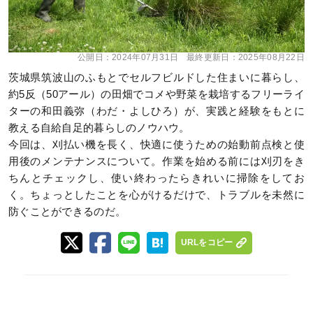
公開日：
2024年07月31日
最終更新日：
2025年08月22日
茨城県筑波山のふもとでセルフビルドした住まいに暮らし、
約5反（50アール）の田畑でコメや野菜を栽培するフリーライ
ターの和田義弥（わだ・よしひろ）が、実践と経験をもとに
教える自給自足的暮らしのノウハウ。
今回は、刈払い機を長く、快適に使うための始動前点検と使
用後のメンテナンスについて。作業を始める前には刈刃をき
ちんとチェックし、使い終わったらきれいに掃除をしてお
く。ちょっとしたことを心がけるだけで、トラブルを未然に
防ぐことができるのだ。
URLをコピー