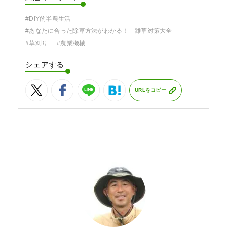
#DIY的半農生活
#あなたに合った除草方法がわかる！ 雑草対策大全
#草刈り
#農業機械
シェアする
URLをコピー