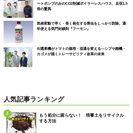
ートポンプのみのCO2削減ボイラーレスハウス、反収1.5
倍の驚異-
気候変動で早く・長く発生する害虫をしっかり防除。通
年使える気門封鎖剤『フーモン』
AI選果機がトマトの栽培・流通を変える―シブヤ精機・
カゴメが描くトレーサビリティ改革の未来
人気記事ランキング
もう処分に困らない！ 培養土をリサイクル
する方法