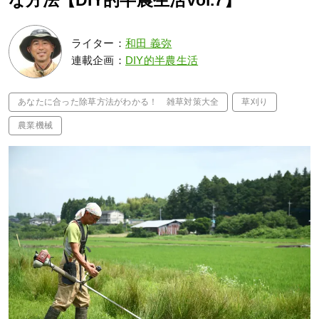
な方法【DIY的半農生活Vol.7】
ライター：
和田 義弥
連載企画：
DIY的半農生活
あなたに合った除草方法がわかる！ 雑草対策大全
草刈り
農業機械