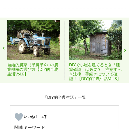
自給的農家（半農半X）の農
DIYで小屋を建てるとき「建
業機械の選び方【DIY的半農
築確認」は必要？ 注意すべ
生活Vol.6】
き法律・手続きについて確
認！【DIY的半農生活Vol.8】
「DIY的半農生活」
+7
関連キーワード