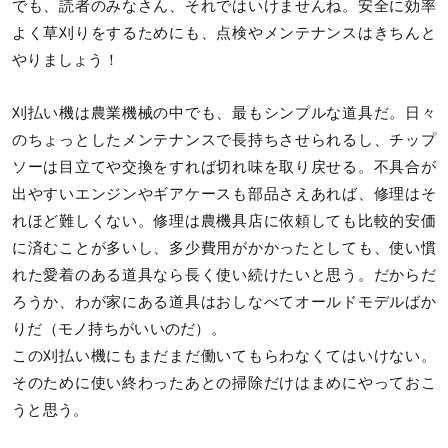
でも、読者のみなさん、それではいけませんね。安全に効率
よく草刈りをするためにも、点検やメンテナンスはきちんと
やりましょう！
刈払い機は農業機械の中でも、最もシンプルな道具だ。日々
のちょっとしたメンテナンスで長持ちさせられるし、チップ
ソーは目立てや交換をすれば切れ味を取り戻せる。不具合が
出やすいエンジンやギアケースも部品さえあれば、修理はそ
れほど難しくない。修理は農機具店に依頼しても比較的安価
に済むことが多いし、多少費用がかかったとしても、使い慣
れた愛着のある道具なら長く使い続けたいと思う。だからだ
ろうか、わが家にある道具はおしなべてオールドモデルばか
りだ（モノ持ちがいいのだ）。
この刈払い機にもまだまだ働いてもらわなくてはいけない。
そのために使い終わったあとの掃除だけはまめにやっておこ
うと思う。