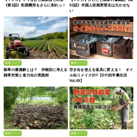
《第3話》初期費用をさらに削れっ！
93話》外国人技能実習生は欠かせな
い
農家ライフ
農家ライフ
除草の最適解とは？ 作物別に考える
空き缶を使える道具に変える！ オイ
雑草対策と省力化の実践例
ル缶リメイクDIY【DIY的半農生活
Vol.49】
農家ライフ
農家ライフ