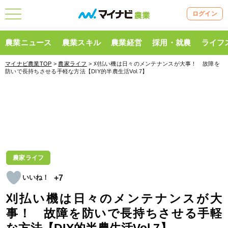
ログイン
農業ニュース
農業スキル
農業経営
採用・就農
ライフ
マイナビ農業TOP
>
農家ライフ
> 刈払い機は日々のメンテナンスが大事！ 故障を
防いで長持ちさせる手軽な方法【DIY的半農生活Vol.7】
農家ライフ
+7
刈払い機は日々のメンテナンスが大
事！ 故障を防いで長持ちさせる手軽