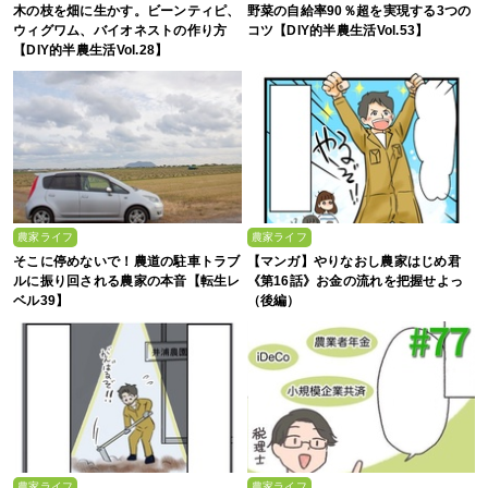
木の枝を畑に生かす。ビーンティピ、
野菜の自給率90％超を実現する3つの
ウィグワム、バイオネストの作り方
コツ【DIY的半農生活Vol.53】
【DIY的半農生活Vol.28】
農家ライフ
農家ライフ
そこに停めないで！農道の駐車トラブ
【マンガ】やりなおし農家はじめ君
ルに振り回される農家の本音【転生レ
《第16話》お金の流れを把握せよっ
ベル39】
（後編）
農家ライフ
農家ライフ