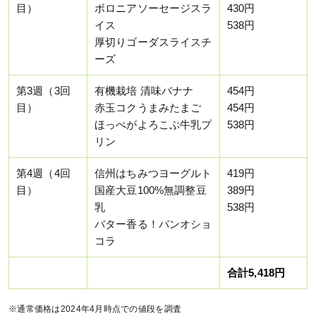
目）
ボロニアソーセージスラ
430円
イス
538円
厚切りゴーダスライスチ
ーズ
第3週（3回
有機栽培 清味バナナ
454円
目）
赤玉コクうまみたまご
454円
ほっぺがよろこぶ牛乳プ
538円
リン
第4週（4回
信州はちみつヨーグルト
419円
目）
国産大豆100%無調整豆
389円
乳
538円
バター香る！パンオショ
コラ
合計5,418円
※通常価格は2024年4月時点での値段を調査