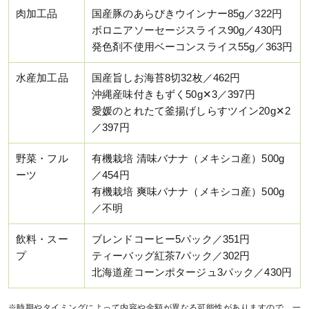
肉加工品
国産豚のあらびきウインナー85g／322円
ボロニアソーセージスライス90g／430円
発色剤不使用ベーコンスライス55g／363円
水産加工品
国産旨しお海苔8切32枚／462円
沖縄産味付きもずく50g✕3／397円
愛媛のとれたて釜揚げしらすツイン20g✕2
／397円
野菜・フル
有機栽培 清味バナナ（メキシコ産）500g
ーツ
／454円
有機栽培 爽味バナナ（メキシコ産）500g
／不明
飲料・スー
ブレンドコーヒー5パック／351円
プ
ティーバッグ紅茶7パック／302円
北海道産コーンポタージュ3パック／430円
※時期やタイミングによって内容や金額が異なる可能性がありますので、一