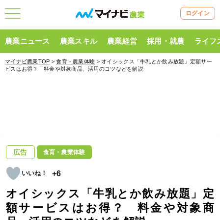
ログイン
農業ニュース
農業スキル
農業経営
採用・就農
ライフ
マイナビ農業TOP
>
食育・農業体験
> オイシックス「牛乳とか飲み放題」定額サー
ビスはお得？ 料金や対象商品、活用のコツなどを解説
広告
食育・農業体験
+6
オイシックス「牛乳とか飲み放題」定
額サービスはお得？ 料金や対象商