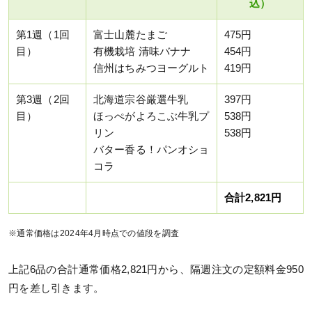
込）
第1週（1回
富士山麓たまご
475円
目）
有機栽培 清味バナナ
454円
信州はちみつヨーグルト
419円
第3週（2回
北海道宗谷厳選牛乳
397円
目）
ほっぺがよろこぶ牛乳プ
538円
リン
538円
バター香る！パンオショ
コラ
合計2,821円
※通常価格は2024年4月時点での値段を調査
上記6品の合計通常価格2,821円から、隔週注文の定額料金950
円を差し引きます。