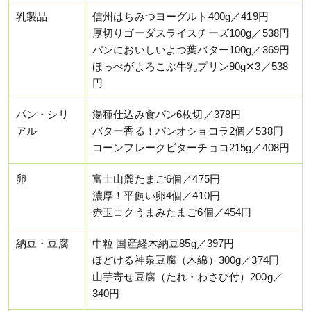
乳製品
信州はちみつヨーグルト400g／419円
厚切りゴーダスライスチーズ100g／538円
パンにおいしいよつ葉バター100g／369円
ほっぺがよろこぶ牛乳プリン90g✕3／538
円
パン・シリ
湯種仕込み食パン6枚切／378円
アル
バター香る！パンオショコラ2個／538円
コーンフレークビターチョコ215g／408円
卵
富士山麓たまご6個／475円
濃厚！平飼い卵4個／410円
赤玉コクうまみたまご6個／454円
納豆・豆腐
中粒 国産経木納豆85g／397円
ほどける神泉豆腐（木綿）300g／374円
山芋寄せ豆腐（たれ・わさび付）200g／
340円