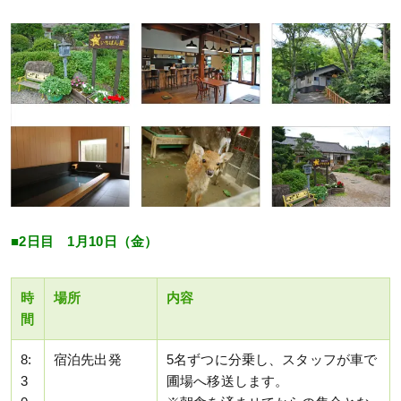
■2日目 1月10日（金）
時
場所
内容
間
8:
宿泊先出発
5名ずつに分乗し、スタッフが車で
3
圃場へ移送します。