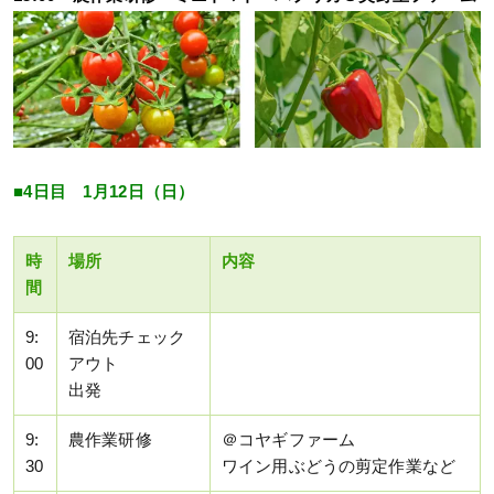
■4日目 1月12日（日）
時
場所
内容
間
9:
宿泊先チェック
00
アウト
出発
9:
農作業研修
＠コヤギファーム
30
ワイン用ぶどうの剪定作業など