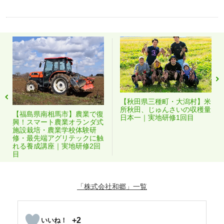
【秋田県三種町・大潟村】米
所秋田、じゅんさいの収穫量
【福島県南相馬市】農業で復
日本一｜実地研修1回目
興！スマート農業オランダ式
施設栽培・農業学校体験研
修・最先端アグリテックに触
れる養成講座｜実地研修2回
目
「株式会社和郷」
+2