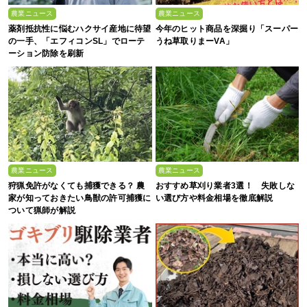
農業ニュース
農業ニュース
薬剤抵抗性に悩むハクサイ産地に待望
今年のヒット商品を深掘り「スーパー
の一手、「エフィコンSL」でローテ
うね草取りまーVA」
ーション防除を刷新
農業ニュース
農業ニュース
狩猟免許がなくても捕獲できる？ 農
おすすめ草刈り業者3選！ 失敗しな
家が知っておきたい鳥獣の許可捕獲に
い選び方や料金相場を徹底解説
ついて猟師が解説