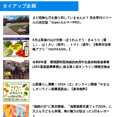
タイアップ企画
まだ危険な刃を振り回していませんか？ 安全草刈りツー
ルの決定版「SuperカルマーPRO」
8月は高値の山が分散：ほうれんそう・きゅうり（通
し）、はくさい（前半）、トマト（後半）【青果市況情
報アプリ「YAOYASAN」】
令和8年度 環境調和型持続的肉用牛生産体制推進事業
(JRA畜産振興事業)に係る第１回オンライン情報交換会
山梨暮らし満載！10/24（土）オンライン開催『やまな
しオンライン就農座談会』【参加無料】
“漁師の日”に東京開催。「漁業就業支援フェア2026」に
大人も子どもも来場。海の魅力が詰まった1日をレポー
ト