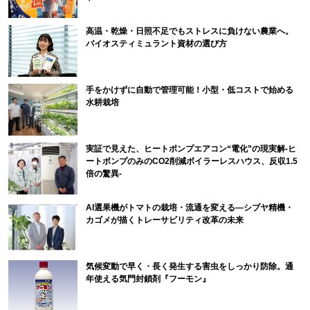
高温・乾燥・日照不足でもストレスに負けない農業へ。
バイオスティミュラント資材の選び方
手をかけずに自動で管理可能！小型・低コストで始める
水耕栽培
実証で見えた、ヒートポンプエアコン“電化”の現実解-ヒ
ートポンプのみのCO2削減ボイラーレスハウス、反収1.5
倍の驚異-
AI選果機がトマトの栽培・流通を変える―シブヤ精機・
カゴメが描くトレーサビリティ改革の未来
気候変動で早く・長く発生する害虫をしっかり防除。通
年使える気門封鎖剤『フーモン』