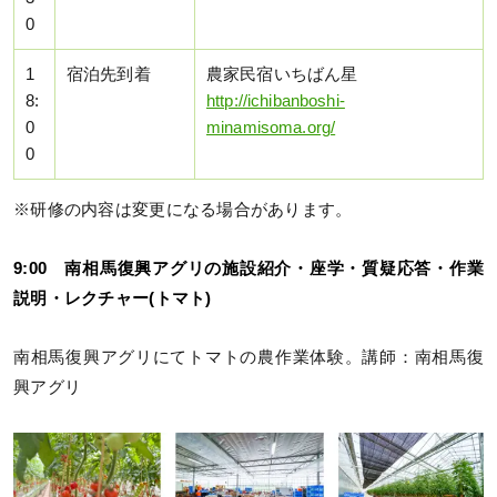
0
1
宿泊先到着
農家民宿いちばん星
8:
http://ichibanboshi-
0
minamisoma.org/
0
※研修の内容は変更になる場合があります。
9:00 南相馬復興アグリの施設紹介・座学・質疑応答・作業
説明・レクチャー(トマト)
南相馬復興アグリにてトマトの農作業体験。講師：南相馬復
興アグリ