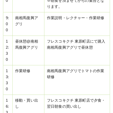
0
※朝食を済ませてからの集合とな
ります。
9:
南相馬復興ア
作業説明・レクチャー・作業研修
0
グリ
0
1
昼休憩@南相
フレスコキクチ 東原町店にて購入
2:
馬復興アグリ
南相馬復興アグリで昼休憩
3
0
1
作業研修
南相馬復興アグリでトマトの作業
3:
研修
3
0
1
移動・買い出
フレスコキクチ 東原町店で夕食・
6:
し
翌日朝食の買い出し
3