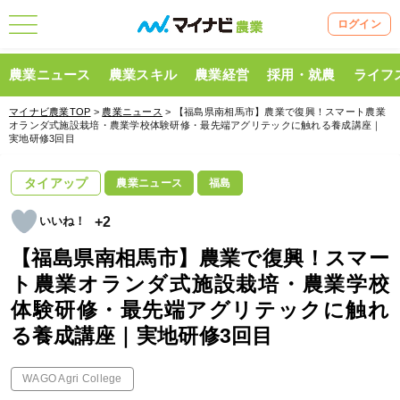
ログイン
農業ニュース
農業スキル
農業経営
採用・就農
ライフ
マイナビ農業TOP
>
農業ニュース
> 【福島県南相馬市】農業で復興！スマート農業
オランダ式施設栽培・農業学校体験研修・最先端アグリテックに触れる養成講座｜
実地研修3回目
タイアップ
農業ニュース
福島
+2
【福島県南相馬市】農業で復興！スマー
ト農業オランダ式施設栽培・農業学校
体験研修・最先端アグリテックに触れ
る養成講座｜実地研修3回目
WAGO Agri College