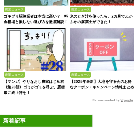
農業ニュース
農業ニュース
ゴキブリ駆除業者は本当に高い？ 料
米のとぎ汁を使ったら、2カ月でふか
金相場と損しない選び方を徹底解説！
ふかの腐葉土ができた！
農業ニュース
農業ニュース
【マンガ】やりなおし農家はじめ君
【2025年最新】大地を守る会のお得
《第28話》ゴミがゴミを呼ぶ、悪循
なクーポン・キャンペーン情報まとめ
環に終止符を！
Recommended by
新着記事