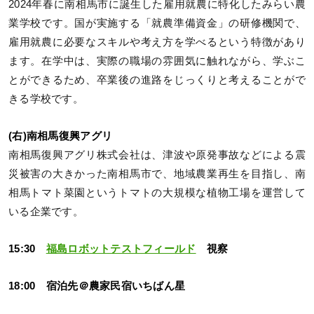
2024年春に南相馬市に誕生した雇用就農に特化したみらい農
業学校です。国が実施する「就農準備資金」の研修機関で、
雇用就農に必要なスキルや考え方を学べるという特徴があり
ます。在学中は、実際の職場の雰囲気に触れながら、学ぶこ
とができるため、卒業後の進路をじっくりと考えることがで
きる学校です。
(右)南相馬復興アグリ
南相馬復興アグリ株式会社は、津波や原発事故などによる震
災被害の大きかった南相馬市で、地域農業再生を目指し、南
相馬トマト菜園というトマトの大規模な植物工場を運営して
いる企業です。
15:30
福島ロボットテストフィールド
視察
18:00 宿泊先＠農家民宿いちばん星