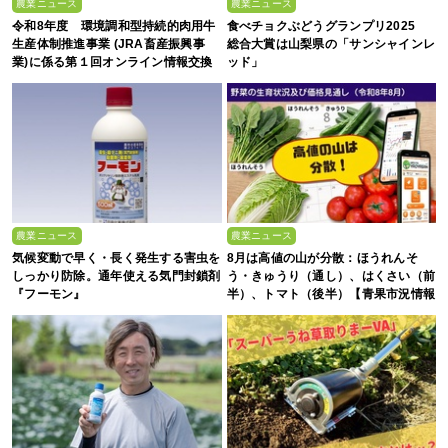
農業ニュース
農業ニュース
令和8年度 環境調和型持続的肉用牛
食べチョクぶどうグランプリ2025
生産体制推進事業 (JRA畜産振興事
総合大賞は山梨県の「サンシャインレ
業)に係る第１回オンライン情報交換
ッド」
会
農業ニュース
農業ニュース
気候変動で早く・長く発生する害虫を
8月は高値の山が分散：ほうれんそ
しっかり防除。通年使える気門封鎖剤
う・きゅうり（通し）、はくさい（前
『フーモン』
半）、トマト（後半）【青果市況情報
アプリ「YAOYASAN」】