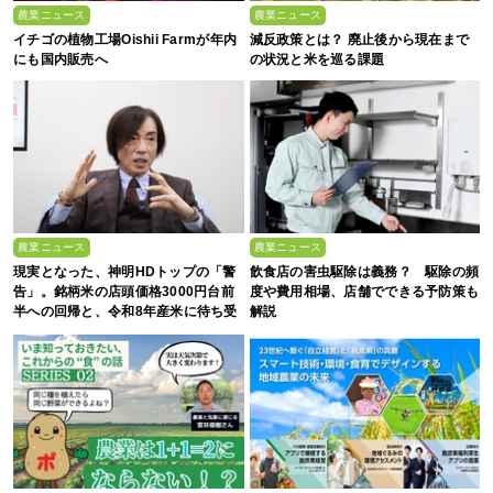
農業ニュース
農業ニュース
イチゴの植物工場Oishii Farmが年内
減反政策とは？ 廃止後から現在まで
にも国内販売へ
の状況と米を巡る課題
農業ニュース
農業ニュース
現実となった、神明HDトップの「警
飲食店の害虫駆除は義務？ 駆除の頻
告」。銘柄米の店頭価格3000円台前
度や費用相場、店舗でできる予防策も
半への回帰と、令和8年産米に待ち受
解説
ける“大暴落”の可能性