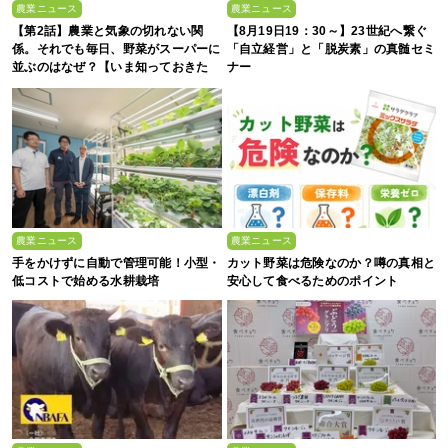
農業ニュース
農業ニュース
【第2話】農業と気象の切れない関
【8月19日19：30～】23世紀へ繋ぐ
係。それでも毎日、野菜がスーパーに
「自立経営」と「脱炭素」の真髄セミ
並ぶのはなぜ？【いま知っておきた
ナー
い、これからの”食”の話】
農業ニュース
農業ニュース
手をかけずに自動で管理可能！小型・
カット野菜は危険なのか？噂の真相と
低コストで始める水耕栽培
安心して食べるためのポイント