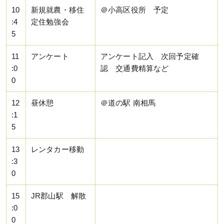
10
新規就農・移住
＠小高区役所 予定
:4
定住勉強会
5
11
アンケート
アンケート記入 次回予定確
:0
認 交通費精算など
0
12
昼休憩
＠道の駅 南相馬
:1
5
13
レンタカー移動
:3
0
15
JR郡山駅 解散
:0
0