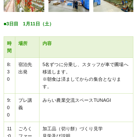
■3日目 1月11日（土）
時
場所
内容
間
8:
宿泊先
5名ずつに分乗し、スタッフが車で圃場へ
3
出発
移送します。
0
※朝食は済ましてからの集合となりま
す。
9:
プレ講
みらい農業交流スペースTUNAGI
0
義
0
11
ごろく
加工品（切り餅）づくり見学
:0
ファー
見学及び説明