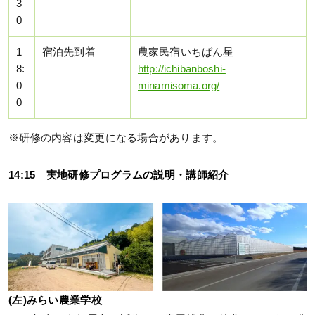
3
0
1
宿泊先到着
農家民宿いちばん星
8:
http://ichibanboshi-
0
minamisoma.org/
0
※研修の内容は変更になる場合があります。
14:15 実地研修プログラムの説明・講師紹介
(左)みらい農業学校