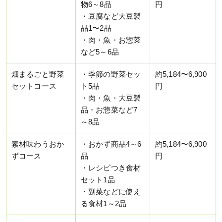
物6～8品
円
・豆腐など大豆製
品1〜2品
・肉・魚・お惣菜
など5～6品
畑まるごと野菜
・季節の野菜セッ
約5,184〜6,900
セットコース
ト5品
円
・肉・魚・大豆製
品・お惣菜など7
～8品
素材味わうおか
・おかず商品4～6
約5,184〜6,900
ずコース
品
円
・レシピつき食材
セット1品
・副菜などに使え
る食材1～2品