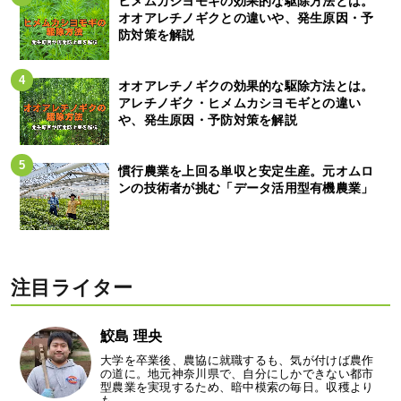
ヒメムカシヨモギの効果的な駆除方法とは。
オオアレチノギクとの違いや、発生原因・予
防対策を解説
オオアレチノギクの効果的な駆除方法とは。
アレチノギク・ヒメムカシヨモギとの違い
や、発生原因・予防対策を解説
慣行農業を上回る単収と安定生産。元オムロ
ンの技術者が挑む「データ活用型有機農業」
注目ライター
鮫島 理央
大学を卒業後、農協に就職するも、気が付けば農作
の道に。地元神奈川県で、自分にしかできない都市
型農業を実現するため、暗中模索の毎日。収穫より
も…