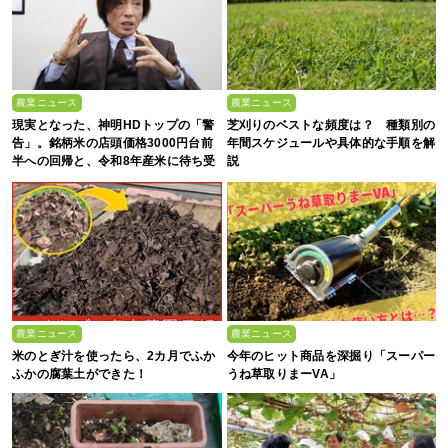
農業ニュース
農業ニュース
現実となった、神明HDトップの「警
芝刈りのベストな頻度は？ 種類別の
告」。銘柄米の店頭価格3000円台前
年間スケジュールや具体的な手順を解
半への回帰と、令和8年産米に待ち受
説
ける“大暴落”の可能性
農業ニュース
農業ニュース
米のとぎ汁を使ったら、2カ月でふか
今年のヒット商品を深掘り「スーパー
ふかの腐葉土ができた！
うね草取りまーVA」