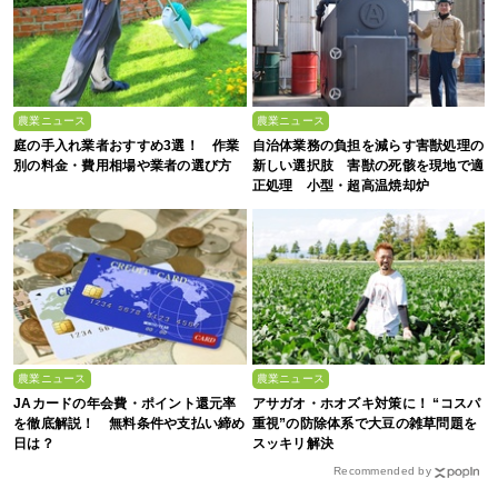
農業ニュース
農業ニュース
庭の手入れ業者おすすめ3選！ 作業
自治体業務の負担を減らす害獣処理の
別の料金・費用相場や業者の選び方
新しい選択肢 害獣の死骸を現地で適
正処理 小型・超高温焼却炉
『ACE0.5型』
農業ニュース
農業ニュース
JAカードの年会費・ポイント還元率
アサガオ・ホオズキ対策に！ “コスパ
を徹底解説！ 無料条件や支払い締め
重視”の防除体系で大豆の雑草問題を
日は？
スッキリ解決
Recommended by