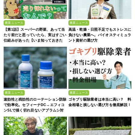
農業ニュース
農業ニュース
【第1話】スーパーの野菜、あって当
高温・乾燥・日照不足でもストレスに
たり前だと思っていたら、実はすごい
負けない農業へ。バイオスティミュラ
仕組みがあった【いま知っておきた
ント資材の選び方
い、これからの”食”の話】
農業ニュース
農業ニュース
速効性と残効性のローテーション防除
ゴキブリ駆除業者は本当に高い？ 料
で効率化。セフィーナDC→エフィコ
金相場と損しない選び方を徹底解説！
ンSLで描く切れ目ないアブラムシ対
策