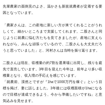
先輩農家の面倒見のよさ、温かさも新規就農者が定着する要
因となっています。
「農家さんは、この産地に新しい方が来てくれることがうれ
しくて、細かいところまで支援してくれます。二股さんと同
じように就農に悩む方たちを見てきましたが、産地に支えら
れながら、みんな頑張っているので、二股さんも大丈夫だろ
うと思っていました」と、河村さんは当時を振り返ります。
二股さんは現在、収穫量の約7割を選果場に出荷し、残りを庭
先で直売しています。3年目を迎えた今年は、前年より多い収
穫量となり、収入増の手応えを感じています。
「就農前、漠然とですが『1haで1000万円を稼ぐ』という目
標を掲げ、妻に話しました。3年後には収穫面積が1haになる
ので目標が達成できるよう、今から準備したいですね」と意
気込みを見せます。