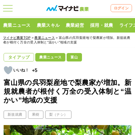
ログイン
農業ニュース
農業スキル
農業経営
採用・就農
ライフ
マイナビ農業TOP
>
農業ニュース
> 富山県の呉羽梨産地で梨農家が増加。新規就農
者が根付く万全の受入体制と“温かい”地域の支援
タイアップ
農業ニュース
富山
+5
富山県の呉羽梨産地で梨農家が増加。新
規就農者が根付く万全の受入体制と“温
かい”地域の支援
新規就農
果樹
梨（ナシ）