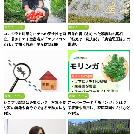
農業ニュース
農業ニュース
コナジラミ対策とハチへの安全性を両
農業白書でわかった米騒動の真相
立。若きトマト生産者が「エフィコン
「転売ヤー犯人説」「農協悪玉論」の
®SL」で描く持続可能な防除戦略
勘違い
農業ニュース
農業ニュース
シロアリ駆除は必要ない？ 対策不要
スーパーフード「モリンガ」とは？
な家の特徴や自分でできる予防方法を
栄養素や活用法、家庭菜園の方法など
解説
を解説