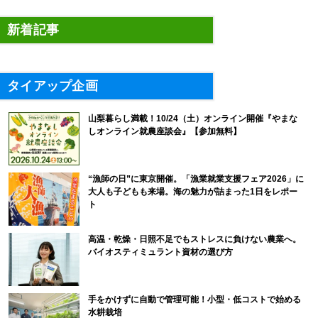
新着記事
タイアップ企画
山梨暮らし満載！10/24（土）オンライン開催『やまな
しオンライン就農座談会』【参加無料】
“漁師の日”に東京開催。「漁業就業支援フェア2026」に
大人も子どもも来場。海の魅力が詰まった1日をレポー
ト
高温・乾燥・日照不足でもストレスに負けない農業へ。
バイオスティミュラント資材の選び方
手をかけずに自動で管理可能！小型・低コストで始める
水耕栽培