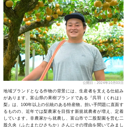
公開日：
2024年10月03日
地域ブランドとなる作物の背景には、生産者を支える仕組み
があります。富山県の果樹ブランドである『呉羽（くれは）
梨』は、100年以上の伝統のある特産物。担い手問題に直面す
るものの、近年では梨農家を目指す新規就農者が増え、定着
しています。非農家から就農し、富山市で二股梨園を営む二
股久央（ふたまたひさちか）さんにその理由を聞いてみまし