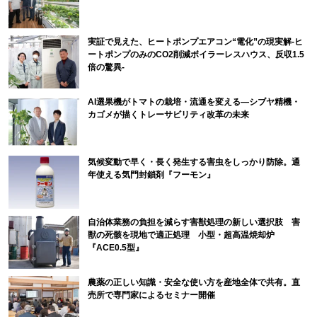
実証で見えた、ヒートポンプエアコン“電化”の現実解-ヒ
ートポンプのみのCO2削減ボイラーレスハウス、反収1.5
倍の驚異-
AI選果機がトマトの栽培・流通を変える―シブヤ精機・
カゴメが描くトレーサビリティ改革の未来
気候変動で早く・長く発生する害虫をしっかり防除。通
年使える気門封鎖剤『フーモン』
自治体業務の負担を減らす害獣処理の新しい選択肢 害
獣の死骸を現地で適正処理 小型・超高温焼却炉
『ACE0.5型』
農薬の正しい知識・安全な使い方を産地全体で共有。直
売所で専門家によるセミナー開催