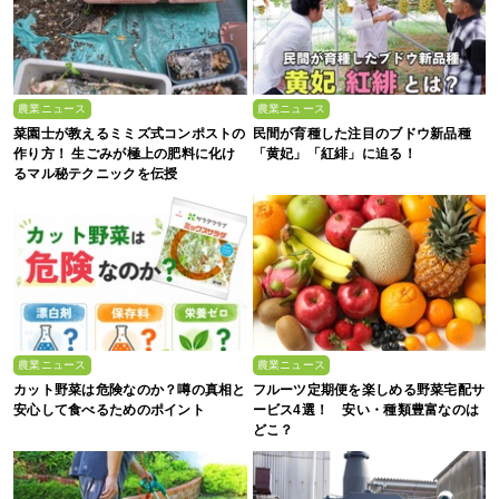
農業ニュース
農業ニュース
菜園士が教えるミミズ式コンポストの
民間が育種した注目のブドウ新品種
作り方！ 生ごみが極上の肥料に化け
「黄妃」「紅緋」に迫る！
るマル秘テクニックを伝授
農業ニュース
農業ニュース
カット野菜は危険なのか？噂の真相と
フルーツ定期便を楽しめる野菜宅配サ
安心して食べるためのポイント
ービス4選！ 安い・種類豊富なのは
どこ？