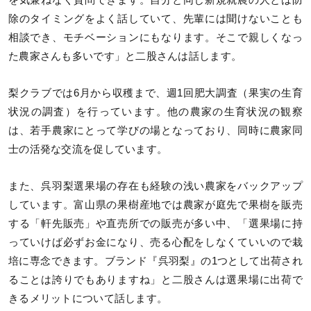
を気兼ねなく質問できます。自分と同じ新規就農の人とは防
除のタイミングをよく話していて、先輩には聞けないことも
相談でき、モチベーションにもなります。そこで親しくなっ
た農家さんも多いです」と二股さんは話します。
梨クラブでは6月から収穫まで、週1回肥大調査（果実の生育
状況の調査）を行っています。他の農家の生育状況の観察
は、若手農家にとって学びの場となっており、同時に農家同
士の活発な交流を促しています。
また、呉羽梨選果場の存在も経験の浅い農家をバックアップ
しています。富山県の果樹産地では農家が庭先で果樹を販売
する「軒先販売」や直売所での販売が多い中、「選果場に持
っていけば必ずお金になり、売る心配をしなくていいので栽
培に専念できます。ブランド『呉羽梨』の1つとして出荷され
ることは誇りでもありますね」と二股さんは選果場に出荷で
きるメリットについて話します。