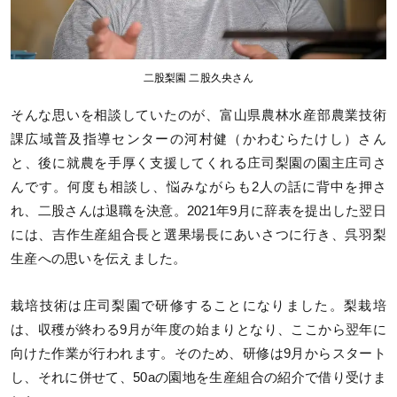
二股梨園 二股久央さん
そんな思いを相談していたのが、富山県農林水産部農業技術
課広域普及指導センターの河村健（かわむらたけし）さん
と、後に就農を手厚く支援してくれる庄司梨園の園主庄司さ
んです。何度も相談し、悩みながらも2人の話に背中を押さ
れ、二股さんは退職を決意。2021年9月に辞表を提出した翌日
には、吉作生産組合長と選果場長にあいさつに行き、呉羽梨
生産への思いを伝えました。
栽培技術は庄司梨園で研修することになりました。梨栽培
は、収穫が終わる9月が年度の始まりとなり、ここから翌年に
向けた作業が行われます。そのため、研修は9月からスタート
し、それに併せて、50aの園地を生産組合の紹介で借り受けま