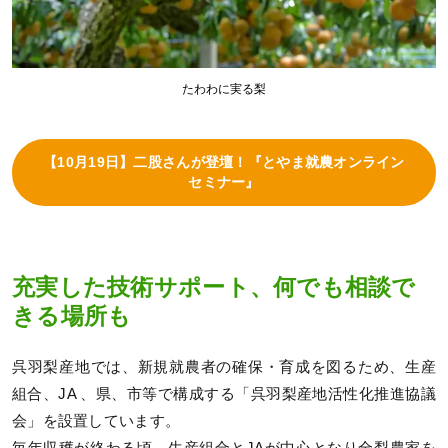
たわわに実る梨
【10月19日】二股さんが登壇！『とやま就農オンライン
セミナー』
充実した技術サポート、何でも相談で
きる場所も
呉羽梨産地では、新規就農者の確保・育成を図るため、生産
組合、JA 、県、市等で構成する「呉羽梨産地活性化推進協議
会」を設置しています。
毎年収穫が終わる頃、生産組合とJAが中心となり全梨農家を