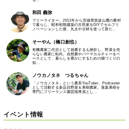
和田 義弥
フリーライター。2011年から茨城県筑波山麓の農村
で暮らし、昭和初期建築の古民家をDIYでセルフリ
ノベーションした後、丸太や古材を使って新た…
そーやん（橋口創也）
有機農家二代目として就農するも挫折し、野菜を売
らない農家に転向。自然農やパーマカルチャーをベ
ースとして、暮らしを豊かにするための畑づくりの
知…
ノウカノタネ つるちゃん
「ノウカノタネ」という農系YouTuber、Podcaster
として活動する多品目野菜＆果樹農家。落葉果樹を
専門にフリーランス園芸指導員とし…
イベント情報