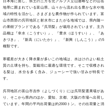
日本海に面し、県土の三方を北アルプス立山連峰などの山岳
地帯に囲まれている富山県。山々から流れ出る豊かな水や地
域の特性を活かし、さまざまな農作物が作られています。富
山市西部の呉羽地区と射水市にまたがる地域では、県内随一
の果樹ブランドである『呉羽梨』が栽培されています。主力
品種は『幸水（こうすい）』、『豊水（ほうすい）』、『あ
きづき』、『新高（にいたか）』、『新興（しんこう）』の5
種類です。
寒暖差が大きく降水量が多いこの地域は、水はけのよい粘土
質の土壌を持ち、梨栽培に最適な環境です。そこで収穫され
る梨は、水分を多く含み、ジューシーで強い甘みが特長で
す。
呉羽地区の富山市吉作（よしづくり）には呉羽梨選果場があ
り、そこから県内のほか、愛知、京都、大阪の市場へ出荷し
ています。年間の平均出荷量は約2000トン。その出荷量と消