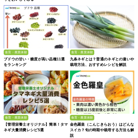
食育・農業体験
食育・農業体験
ブドウの甘い・糖度が高い品種11選
九条ネギとは？普通のネギとの違いや
をランキング
栽培方法、おすすめレシピを解説
食育・農業体験
食育・農業体験
【管理栄養士オリジナル】簡単！タマ
金色羅皇（こんじきらおう）はどんな
ネギ大量消費レシピ5選
スイカ？旬の時期や栽培する方法も解
説