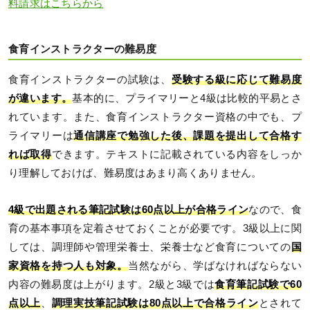
料請求はこちらから
食育インストラクターの難易度
食育インストラクターの試験は、
受験する級に応じて難易度
が違います。
基本的に、プライマリーと4級は比較的平易とさ
れています。また、食育インストラクター資格の中でも、プ
ライマリーは
通信講座で勉強した後、課題を提出して合格す
れば取得
できます。テキストに記載されている内容をしっか
り理解しておけば、難易度はあまり高くありません。
4級で出題される筆記試験は60点以上が合格ライン
なので、食
育の基本事項を定着させておくことが必要です。3級以上に関
しては、調理師や管理栄養士、栄養士など食育についての
国
家資格を持つ人も対象。
当然ながら、学ばなければならない
内容の難易度は上がります。2級と3級では
食育筆記試験で60
点以上
、
調理実技筆記試験は80点以上で合格ライン
とされて