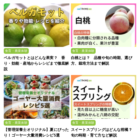
食育・農業体験
食育・農業体験
ベルガモットとはどんな果実？ 香
白桃とは？ 品種や旬の時期、選び
り・効能・産地からレシピまで徹底解
方、栽培方法まで解説
説
食育・農業体験
食育・農業体験
【管理栄養士オリジナル】夏にぴった
スイートスプリングはどんな柑橘？
り！ゴーヤー大量消費レシピ5選
旬の時期・育て方など解説