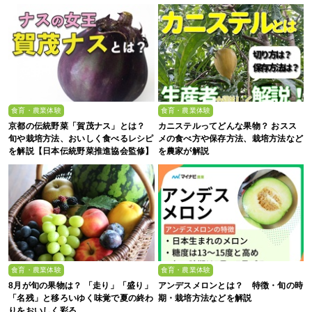
食育・農業体験
食育・農業体験
京都の伝統野菜「賀茂ナス」とは？
カニステルってどんな果物？ おスス
旬や栽培方法、おいしく食べるレシピ
メの食べ方や保存方法、栽培方法など
を解説【日本伝統野菜推進協会監修】
を農家が解説
食育・農業体験
食育・農業体験
8月が旬の果物は？ 「走り」「盛り」
アンデスメロンとは？ 特徴・旬の時
「名残」と移ろいゆく味覚で夏の終わ
期・栽培方法などを解説
りをおいしく彩る