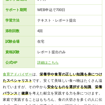
サポート期間
WEB申込で700日
学習方法
テキスト・レポート提出
添削回数
4回
試験会場
在宅
資格試験
レポート提出のみ
公式HP
詳細はこちら
食育アドバイザー
は、
栄養学や食育の正しい知識を身につけ
たスペシャリスト
です。安くて美味しい食べ物はたくさん溢
れていますが、その中から
安全なものを選択する知識
、
栄養
バランス
と
健康
を考えた献立を実践する力を身につけます。
家庭で実践することはもちろん、食の大切さを多くの人に伝