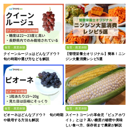
食育・農業体験
食育・農業体験
クイーンルージュはどんなブドウ？
【管理栄養士オリジナル】簡単！ニン
旬の時期や選び方などを解説
ジン大量消費レシピ5選
食育・農業体験
食育・農業体験
ピオーネはどんなブドウ？ 旬の時期
スイートコーンの革命児「ピュアホワ
や栽培する方法も解説
イト」とは？ 高い糖度の秘密や美味
しい食べ方、保存術まで農家が解説