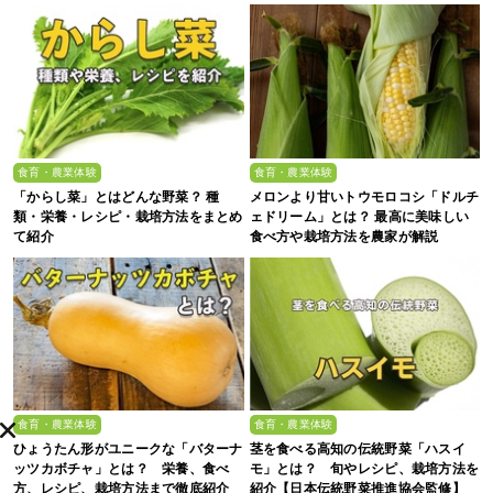
食育・農業体験
食育・農業体験
「からし菜」とはどんな野菜？ 種
メロンより甘いトウモロコシ「ドルチ
類・栄養・レシピ・栽培方法をまとめ
ェドリーム」とは？ 最高に美味しい
て紹介
食べ方や栽培方法を農家が解説
食育・農業体験
食育・農業体験
ひょうたん形がユニークな「バターナ
茎を食べる高知の伝統野菜「ハスイ
ッツカボチャ」とは？ 栄養、食べ
モ」とは？ 旬やレシピ、栽培方法を
方、レシピ、栽培方法まで徹底紹介
紹介【日本伝統野菜推進協会監修】