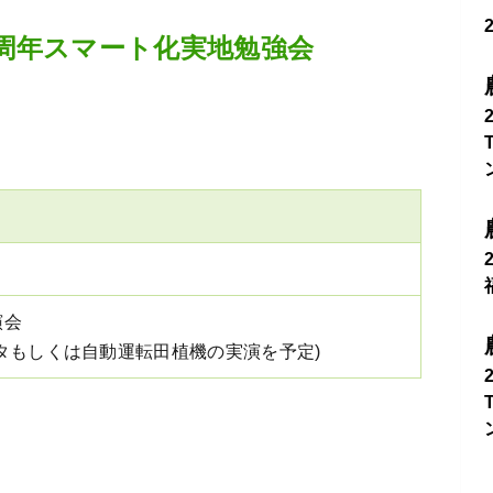
周年スマート化実地勉強会
演会
タもしくは自動運転田植機の実演を予定)
）