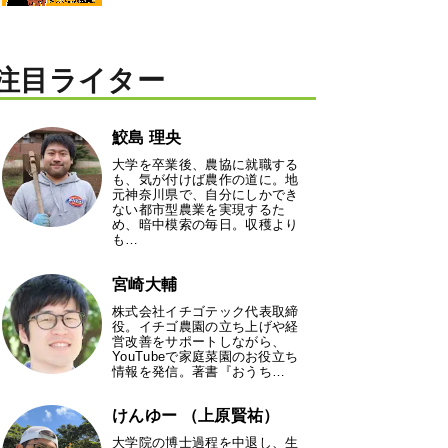
注目ライター
鮫島 理央
大学を卒業後、農協に就職する
も、気が付けば農作の道に。地
元神奈川県で、自分にしかでき
ない都市型農業を実現するた
め、暗中模索の毎日。収穫より
も…
宮崎大輔
株式会社イチゴテック代表取締
役。イチゴ農園の立ち上げや経
営改善をサポートしながら、
YouTubeで家庭菜園のお役立ち
情報を発信。著書『おうち…
けんゆー （上原賢祐）
大学院の博士過程を中退し、生