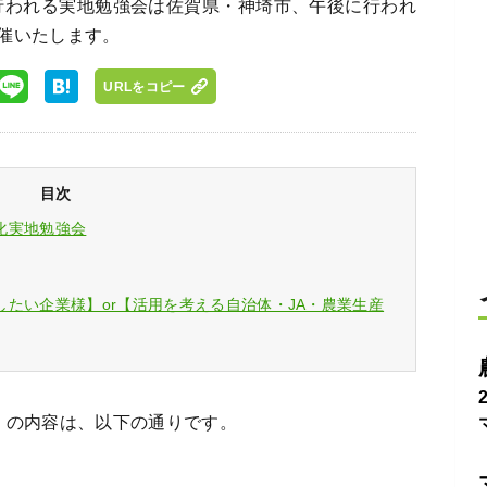
に行われる実地勉強会は佐賀県・神埼市、午後に行われ
催いたします。
URLをコピー
目次
化実地勉強会
たい企業様】or【活用を考える自治体・JA・農業生産
）の内容は、以下の通りです。