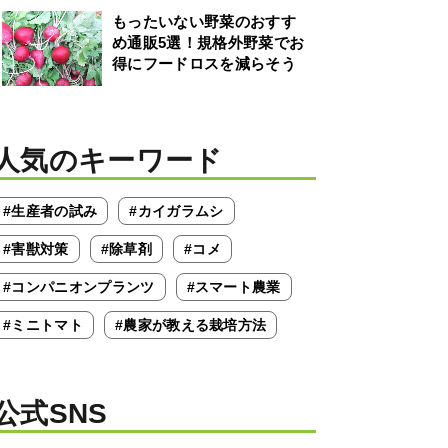
もったいない野菜のおすす
め通販5選！規格外野菜でお
得にフードロスを減らそう
人気のキーワード
#生産者の試み
#カイガラムシ
#害獣対策
#除草剤
#コメ
#コンパニオンプランツ
#スマート農業
#ミニトマト
#農家が教える栽培方法
公式SNS