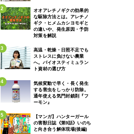
オオアレチノギクの効果的
な駆除方法とは。アレチノ
ギク・ヒメムカシヨモギと
の違いや、発生原因・予防
対策を解説
高温・乾燥・日照不足でも
ストレスに負けない農業
へ。バイオスティミュラン
ト資材の選び方
気候変動で早く・長く発生
する害虫をしっかり防除。
通年使える気門封鎖剤『フ
ーモン』
【マンガ】ハンターガール
の害獣日誌《第9話》いのち
と向き合う解体現場(後編)