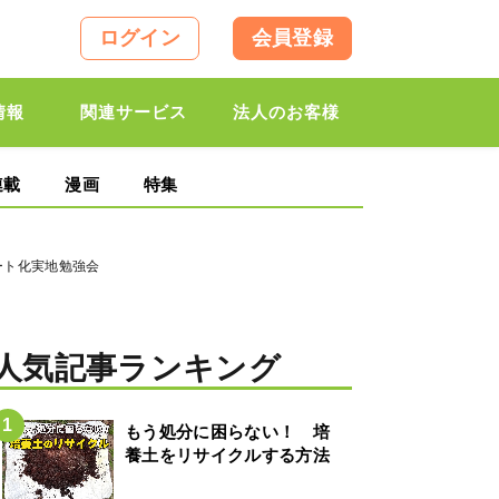
ログイン
会員登録
情報
関連サービス
法人のお客様
連載
漫画
特集
マート化実地勉強会
人気記事ランキング
もう処分に困らない！ 培
養土をリサイクルする方法