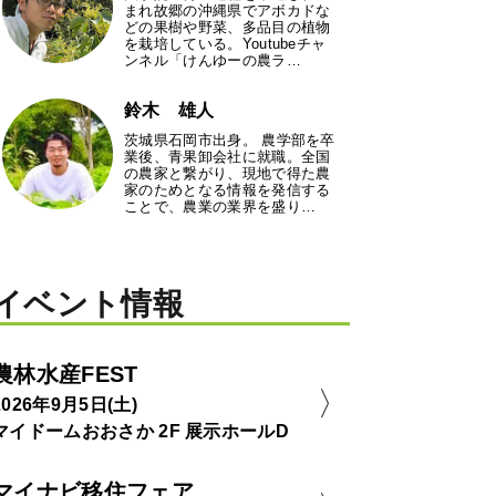
まれ故郷の沖縄県でアボカドな
どの果樹や野菜、多品目の植物
を栽培している。Youtubeチャ
ンネル「けんゆーの農ラ…
鈴木 雄人
茨城県石岡市出身。 農学部を卒
業後、青果卸会社に就職。全国
の農家と繋がり、現地で得た農
家のためとなる情報を発信する
ことで、農業の業界を盛り…
イベント情報
農林水産FEST
2026年9月5日(土)
マイドームおおさか 2F 展示ホールD
マイナビ移住フェア