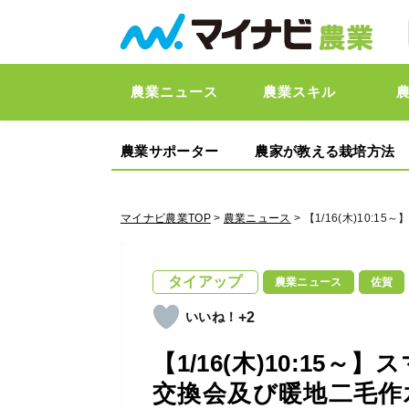
農業ニュース
農業スキル
農業サポーター
農家が教える栽培方法
マイナビ農業TOP
>
農業ニュース
> 【1/16(木)1
タイアップ
農業ニュース
佐賀
+2
【1/16(木)10:15
交換会及び暖地二毛作