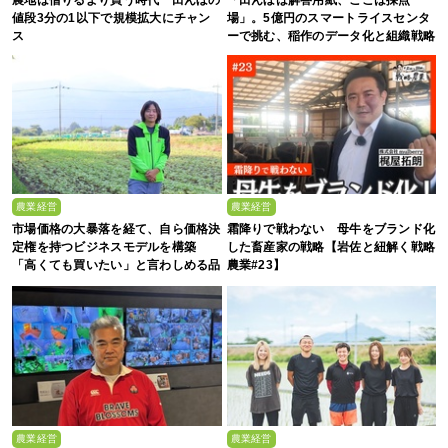
値段3分の1以下で規模拡大にチャン
場」。5億円のスマートライスセンタ
ス
ーで挑む、稲作のデータ化と組織戦略
農業経営
農業経営
市場価格の大暴落を経て、自ら価格決
霜降りで戦わない 母牛をブランド化
定権を持つビジネスモデルを構築
した畜産家の戦略【岩佐と紐解く戦略
「高くても買いたい」と言わしめる品
農業#23】
質を生み出すのは
農業経営
農業経営