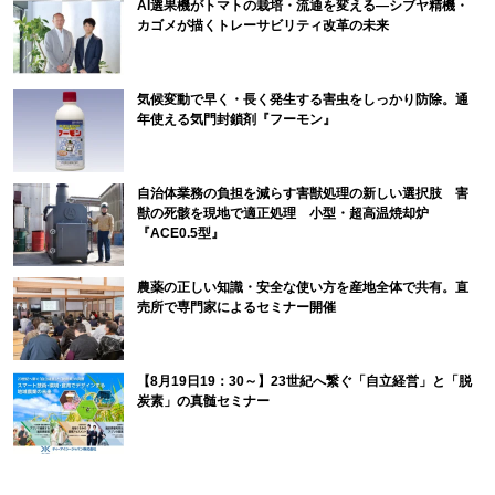
AI選果機がトマトの栽培・流通を変える―シブヤ精機・
カゴメが描くトレーサビリティ改革の未来
気候変動で早く・長く発生する害虫をしっかり防除。通
年使える気門封鎖剤『フーモン』
自治体業務の負担を減らす害獣処理の新しい選択肢 害
獣の死骸を現地で適正処理 小型・超高温焼却炉
『ACE0.5型』
農薬の正しい知識・安全な使い方を産地全体で共有。直
売所で専門家によるセミナー開催
【8月19日19：30～】23世紀へ繋ぐ「自立経営」と「脱
炭素」の真髄セミナー