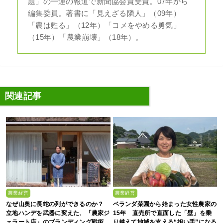
題」の一連の報道で新聞協会賞受賞。07年から
編集委員。著書に「見えざる隣人」（09年）
「農は甦る」（12年）「コメをやめる勇気」
（15年）「農業崩壊」（18年）。
関連記事
農業経営
農業経営
なぜ山奥に長蛇の列ができるのか？
ベランダ菜園から始まった女性農家の
立地ハンデを武器に変えた、「農家ジ
15年 直売所で直面した「壁」を乗
ェラート店」のブランディング戦術
り越えて地域を支える“担い手”になる