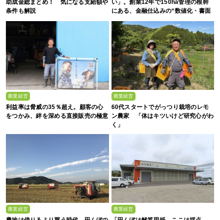
助成金総まとめ！ 気になる支給額や
い」。創業12年で150ha管理の根幹
条件も解説
にある、金融仕込みの“数値化・書面
化”と省力化への貪欲さ
農業経営
農業経営
利益率は脅威の35％超え。顧客の心
60代スタートでがっつり栽培のレモ
をつかみ、絆を深める直接販売の極意
ン農家 「体はキツいけど研究心がわ
く」
農業経営
農業経営
農地は借りるより買う時代 田んぼの
「田んぼは解答用紙、ここは採点