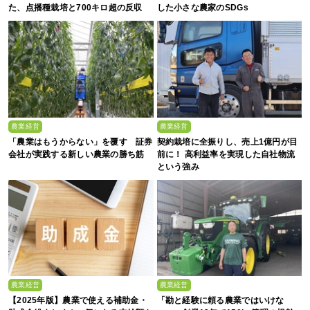
た、点播種栽培と700キロ超の反収
した小さな農家のSDGs
農業経営
農業経営
「農業はもうからない」を覆す 証券
契約栽培に全振りし、売上1億円が目
会社が実践する新しい農業の勝ち筋
前に！ 高利益率を実現した自社物流
という強み
農業経営
農業経営
【2025年版】農業で使える補助金・
「勘と経験に頼る農業ではいけな