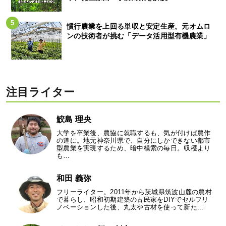
慣行農業を上回る単収と安定生産。元オムロ
ンの技術者が挑む「データ活用型有機農業」
注目ライター
鮫島 理央
大学を卒業後、農協に就職するも、気が付けば農作
の道に。地元神奈川県で、自分にしかできない都市
型農業を実現するため、暗中模索の毎日。収穫より
も…
和田 義弥
フリーライター。2011年から茨城県筑波山麓の農村
で暮らし、昭和初期建築の古民家をDIYでセルフリ
ノベーションした後、丸太や古材を使って新た…