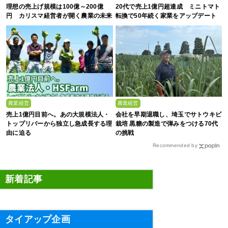
理想の売上げ規模は100億～200億
20代で売上1億円超達成 ミニトマト
円 カリスマ経営者が開く農業の未来
転換で50年続く家業をアップデート
農業経営
農業経営
売上1億円目前へ。あの大規模法人・
会社を早期退職し、埼玉でサトウキビ
トップリバーから独立し急成長する理
栽培 黒糖の製造で弾みをつける70代
由に迫る
の挑戦
Recommended by
新着記事
タイアップ企画