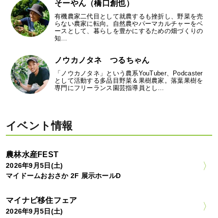
そーやん（橋口創也）
有機農家二代目として就農するも挫折し、野菜を売
らない農家に転向。自然農やパーマカルチャーをベ
ースとして、暮らしを豊かにするための畑づくりの
知…
ノウカノタネ つるちゃん
「ノウカノタネ」という農系YouTuber、Podcaster
として活動する多品目野菜＆果樹農家。落葉果樹を
専門にフリーランス園芸指導員とし…
イベント情報
農林水産FEST
2026年9月5日(土)
マイドームおおさか 2F 展示ホールD
マイナビ移住フェア
2026年9月5日(土)