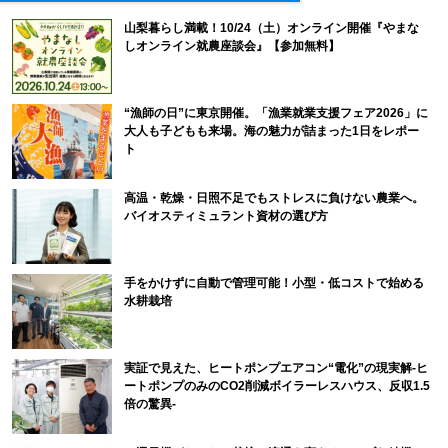
山梨暮らし満載！10/24（土）オンライン開催『やまな
しオンライン就農座談会』【参加無料】
“漁師の日”に東京開催。「漁業就業支援フェア2026」に
大人も子どもも来場。海の魅力が詰まった1日をレポー
ト
高温・乾燥・日照不足でもストレスに負けない農業へ。
バイオスティミュラント資材の選び方
手をかけずに自動で管理可能！小型・低コストで始める
水耕栽培
実証で見えた、ヒートポンプエアコン“電化”の現実解-ヒ
ートポンプのみのCO2削減ボイラーレスハウス、反収1.5
倍の驚異-