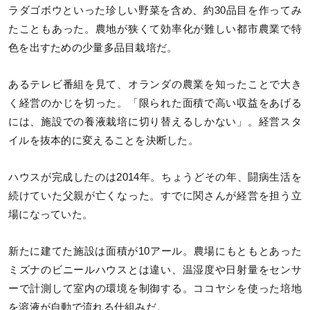
ラダゴボウといった珍しい野菜を含め、約30品目を作ってみ
たこともあった。農地が狭くて効率化が難しい都市農業で特
色を出すための少量多品目栽培だ。
あるテレビ番組を見て、オランダの農業を知ったことで大き
く経営のかじを切った。「限られた面積で高い収益をあげる
には、施設での養液栽培に切り替えるしかない」。経営スタ
イルを抜本的に変えることを決断した。
ハウスが完成したのは2014年。ちょうどその年、闘病生活を
続けていた父親が亡くなった。すでに関さんが経営を担う立
場になっていた。
新たに建てた施設は面積が10アール。農場にもともとあった
ミズナのビニールハウスとは違い、温湿度や日射量をセンサ
ーで計測して室内の環境を制御する。ココヤシを使った培地
を溶液が自動で流れる仕組みだ。