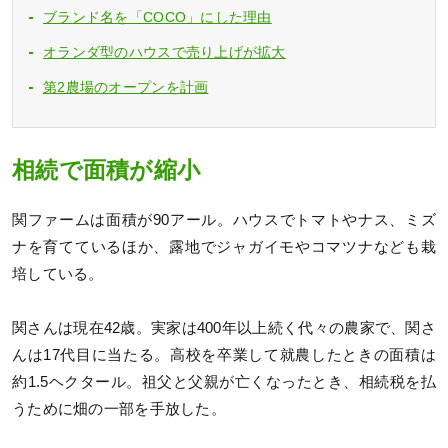
ブランド名を「COCO」にした理由
オランダ型のハウスで売り上げが拡大
第2農場のオープンを計画
相続で面積が縮小
関ファームは面積が90アール。ハウスでトマトやナス、ミズ
ナを育てているほか、露地でジャガイモやコマツナなども栽
培している。
関さんは現在42歳。実家は400年以上続く代々の農家で、関さ
んは17代目に当たる。高校を卒業して就農したときの面積は
約1.5ヘクタール。祖父と父親が亡くなったとき、相続税を払
うために畑の一部を手放した。