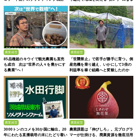
まで
農業経営
農業経営
85品種超のキウイで観光農園も直売
「世襲禁止」で若手が勝手に育つ。倒
も成功 次は“世界の人々を豊かにす
産危機を乗り越え、いかにして3倍の
る農業”へ！
利益率を稼ぐ組織へと変貌したのか
農業経営
農業経営
3000トンのコメを30か国に輸出。20
農業課題は「伸びしろ」。元プログラ
年にわたる直播栽培の末にたどり着い
マーが仕掛ける、廃棄資源を徹底活用