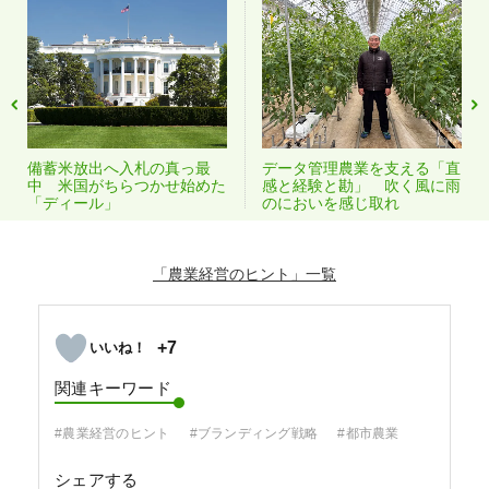
備蓄米放出へ入札の真っ最
データ管理農業を支える「直
中 米国がちらつかせ始めた
感と経験と勘」 吹く風に雨
「ディール」
のにおいを感じ取れ
「農業経営のヒント」
+7
関連キーワード
#農業経営のヒント
#ブランディング戦略
#都市農業
シェアする