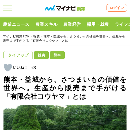
ログイン
農業ニュース
農業スキル
農業経営
採用・就農
ライフ
マイナビ農業TOP
>
就農
> 熊本・益城から、さつまいもの価値を世界へ。生産から
販売まで手がける「有限会社コウヤマ」とは
タイアップ
就農
熊本
+3
熊本・益城から、さつまいもの価値を
世界へ。生産から販売まで手がける
「有限会社コウヤマ」とは