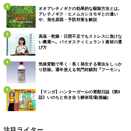
オオアレチノギクの効果的な駆除方法とは。
アレチノギク・ヒメムカシヨモギとの違い
や、発生原因・予防対策を解説
高温・乾燥・日照不足でもストレスに負けな
い農業へ。バイオスティミュラント資材の選
び方
気候変動で早く・長く発生する害虫をしっか
り防除。通年使える気門封鎖剤『フーモン』
【マンガ】ハンターガールの害獣日誌《第9
話》いのちと向き合う解体現場(後編)
注目ライター