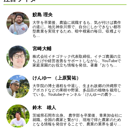
鮫島 理央
大学を卒業後、農協に就職するも、気が付けば農作
の道に。地元神奈川県で、自分にしかできない都市
型農業を実現するため、暗中模索の毎日。収穫より
も…
宮崎大輔
株式会社イチゴテック代表取締役。イチゴ農園の立
ち上げや経営改善をサポートしながら、YouTubeで
家庭菜園のお役立ち情報を発信。著書『おうち…
けんゆー （上原賢祐）
大学院の博士過程を中退し、生まれ故郷の沖縄県で
アボカドなどの果樹や野菜、多品目の植物を栽培し
ている。Youtubeチャンネル「けんゆーの農ラ…
鈴木 雄人
茨城県石岡市出身。 農学部を卒業後、青果卸会社に
就職。全国の農家と繋がり、現地で得た農家のため
となる情報を発信することで、農業の業界を盛り…