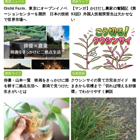
農業ニュース
農家ライフ
Oishii Farm、東京にオープンイノベ
【マンガ】かけだし農家の奮闘記《第
ーションセンターを開所 日本の技術
93話》外国人技能実習生は欠かせな
で世界市場へ
い
農家ライフ
生産技術
俳優・山本一賢 映画をきっかけに畑
クウシンサイの育て方完全ガイド 種
を耕す二拠点生活へ 新潟で見つけた
まきから収穫まで「切れば増える好循
生きがいとは
環」でわかりやすく解説