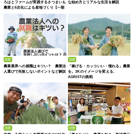
ろはとファームが実践するさつまいも
な始め方とリアルな生活を解説
農業と6次化による産地づくり【一期
生募集】
就農
就農
農業業界への就職はキツい？ 農業法
「稼げる・カッコいい・憧れる」農業
人選びで失敗しないポイントなど解説
を。3Kのイメージを変える、
AGRISTの挑戦
就農
就農