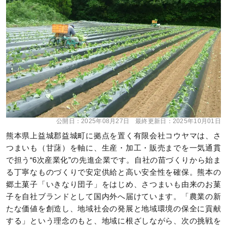
公開日：
2025年08月27日
最終更新日：
2025年10月01日
熊本県上益城郡益城町に拠点を置く有限会社コウヤマは、さ
つまいも（甘藷）を軸に、生産・加工・販売までを一気通貫
で担う“6次産業化”の先進企業です。自社の苗づくりから始ま
る丁寧なものづくりで安定供給と高い安全性を確保。熊本の
郷土菓子「いきなり団子」をはじめ、さつまいも由来のお菓
子を自社ブランドとして国内外へ届けています。「農業の新
たな価値を創造し、地域社会の発展と地域環境の保全に貢献
する」という理念のもと、地域に根ざしながら、次の挑戦を