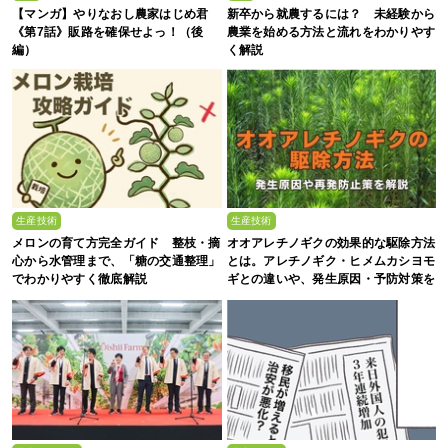
【マンガ】やりなおし農家はじめ君
新卒から就農するには？ 未経験から
《第7話》販路を確保せよっ！（後
農業を始める方法と流れをわかりやす
編）
く解説
生産技術
生産技術
メロンの育て方完全ガイド 整枝・摘
オオアレチノギクの効果的な駆除方法
心から水管理まで、「糖の交通整理」
とは。アレチノギク・ヒメムカシヨモ
でわかりやすく徹底解説
ギとの違いや、発生原因・予防対策を
解説