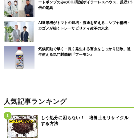
ートポンプのみのCO2削減ボイラーレスハウス、反収1.5
倍の驚異-
AI選果機がトマトの栽培・流通を変える―シブヤ精機・
カゴメが描くトレーサビリティ改革の未来
気候変動で早く・長く発生する害虫をしっかり防除。通
年使える気門封鎖剤『フーモン』
人気記事ランキング
もう処分に困らない！ 培養土をリサイクル
する方法