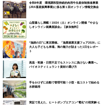
令和8年度 環境調和型持続的肉用牛生産体制推進事業
(JRA畜産振興事業)に係る第１回オンライン情報交換会
山梨暮らし満載！10/24（土）オンライン開催『やまな
しオンライン就農座談会』【参加無料】
“漁師の日”に東京開催。「漁業就業支援フェア2026」に
大人も子どもも来場。海の魅力が詰まった1日をレポー
ト
高温・乾燥・日照不足でもストレスに負けない農業へ。
バイオスティミュラント資材の選び方
手をかけずに自動で管理可能！小型・低コストで始める
水耕栽培
実証で見えた、ヒートポンプエアコン“電化”の現実解-ヒ