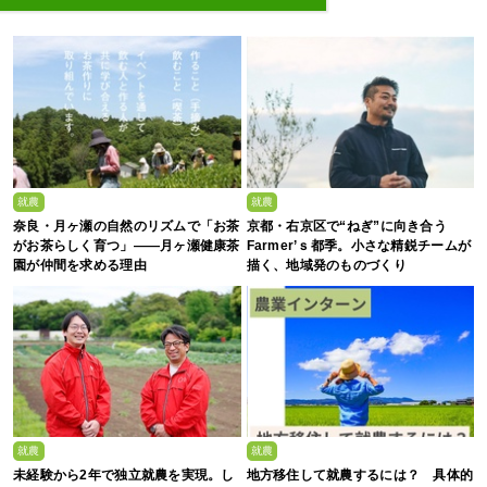
就農
就農
奈良・月ヶ瀬の自然のリズムで「お茶
京都・右京区で“ねぎ”に向き合う
がお茶らしく育つ」――月ヶ瀬健康茶
Farmer’ｓ都季。小さな精鋭チームが
園が仲間を求める理由
描く、地域発のものづくり
就農
就農
未経験から2年で独立就農を実現。し
地方移住して就農するには？ 具体的