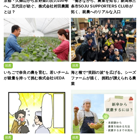
京都・久御山から京野菜の次の100年
「働きながら、農業を知る」新潟県三
へ。五代目が紡ぐ、株式会社村田農園
条市SOJU SUPPORTERS CLUBが
とは？
拓く、就農へのリアルな入口
就農
就農
いちごで奈良の農を育む。若いチーム
海と種で“笑顔の波”を広げる。シーズ
が裁量を持って挑む株式会社UEDA
ファームが描く、挑戦が讃えられる農
業
就農
就農