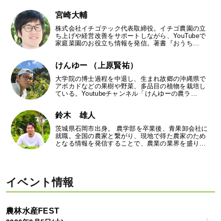
宮崎大輔
株式会社イチゴテック代表取締役。イチゴ農園の立
ち上げや経営改善をサポートしながら、YouTubeで
家庭菜園のお役立ち情報を発信。著書『おうち…
けんゆー （上原賢祐）
大学院の博士過程を中退し、生まれ故郷の沖縄県で
アボカドなどの果樹や野菜、多品目の植物を栽培し
ている。Youtubeチャンネル「けんゆーの農ラ…
鈴木 雄人
茨城県石岡市出身。 農学部を卒業後、青果卸会社に
就職。全国の農家と繋がり、現地で得た農家のため
となる情報を発信することで、農業の業界を盛り…
イベント情報
農林水産FEST