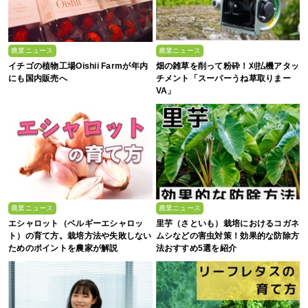
農業ニュース
農業ニュース
イチゴの植物工場Oishii Farmが年内
畑の雑草を削って粉砕！刈払機アタッ
にも国内販売へ
チメント「スーパーうね草取りまー
VA」
農業ニュース
農業ニュース
エシャロット（ベルギーエシャロッ
里芋（さといも）栽培におけるコガネ
ト）の育て方。栽培方法や失敗しない
ムシなどの害虫対策！効果的な防除方
ためのポイントを農家が解説
法おすすめ5選を紹介