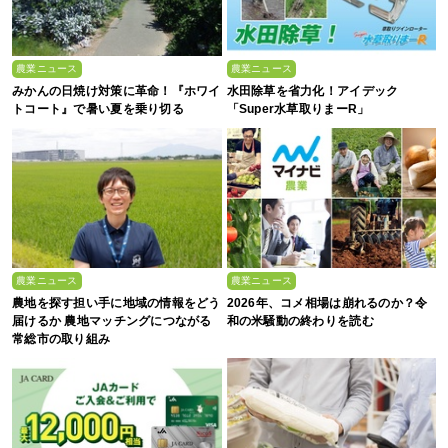
農業ニュース
農業ニュース
みかんの日焼け対策に革命！『ホワイ
水田除草を省力化！アイデック
トコート』で暑い夏を乗り切る
「Super水草取りまーR」
農業ニュース
農業ニュース
農地を探す担い手に地域の情報をどう
2026年、コメ相場は崩れるのか？令
届けるか 農地マッチングにつながる
和の米騒動の終わりを読む
常総市の取り組み