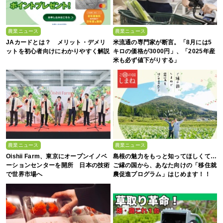
農業ニュース
農業ニュース
JAカードとは？ メリット・デメリ
米流通の専門家が断言。「8月には5
ットを初心者向けにわかりやすく解説
キロの価格が3000円」、「2025年産
米も必ず値下がりする」
農業ニュース
農業ニュース
Oishii Farm、東京にオープンイノベ
島根の魅力をもっと知ってほしくて…
ーションセンターを開所 日本の技術
ご縁の国から、あなた向けの「移住就
で世界市場へ
農促進プログラム」はじめます！！