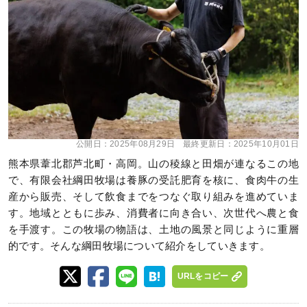
公開日：
2025年08月29日
最終更新日：
2025年10月01日
熊本県葦北郡芦北町・高岡。山の稜線と田畑が連なるこの地
で、有限会社綱田牧場は養豚の受託肥育を核に、食肉牛の生
産から販売、そして飲食までをつなぐ取り組みを進めていま
す。地域とともに歩み、消費者に向き合い、次世代へ農と食
を手渡す。この牧場の物語は、土地の風景と同じように重層
的です。そんな綱田牧場について紹介をしていきます。
URLをコピー