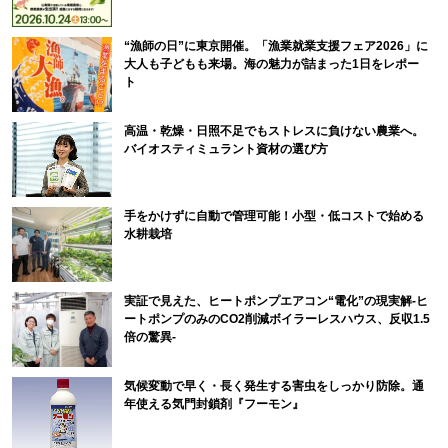
“漁師の日”に東京開催。「漁業就業支援フェア2026」に
大人も子どもも来場。海の魅力が詰まった1日をレポー
ト
高温・乾燥・日照不足でもストレスに負けない農業へ。
バイオスティミュラント資材の選び方
手をかけずに自動で管理可能！小型・低コストで始める
水耕栽培
実証で見えた、ヒートポンプエアコン“電化”の現実解-ヒ
ートポンプのみのCO2削減ボイラーレスハウス、反収1.5
倍の驚異-
気候変動で早く・長く発生する害虫をしっかり防除。通
年使える気門封鎖剤『フーモン』