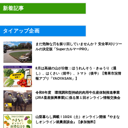
新着記事
タイアップ企画
まだ危険な刃を振り回していませんか？ 安全草刈りツー
ルの決定版「SuperカルマーPRO」
8月は高値の山が分散：ほうれんそう・きゅうり（通
し）、はくさい（前半）、トマト（後半）【青果市況情
報アプリ「YAOYASAN」】
令和8年度 環境調和型持続的肉用牛生産体制推進事業
(JRA畜産振興事業)に係る第１回オンライン情報交換会
山梨暮らし満載！10/24（土）オンライン開催『やまな
しオンライン就農座談会』【参加無料】