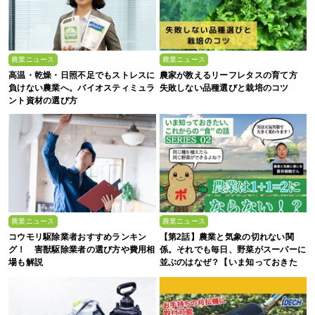
農業ニュース
農業ニュース
高温・乾燥・日照不足でもストレスに
農家が教えるリーフレタスの育て方
負けない農業へ。バイオスティミュラ
失敗しない品種選びと栽培のコツ
ント資材の選び方
農業ニュース
農業ニュース
コウモリ駆除業者おすすめランキン
【第2話】農業と気象の切れない関
グ！ 害獣駆除業者の選び方や費用相
係。それでも毎日、野菜がスーパーに
場も解説
並ぶのはなぜ？【いま知っておきた
い、これからの”食”の話】