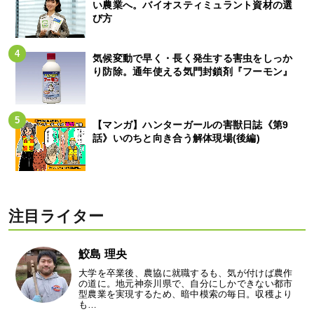
い農業へ。バイオスティミュラント資材の選
び方
気候変動で早く・長く発生する害虫をしっか
り防除。通年使える気門封鎖剤『フーモン』
【マンガ】ハンターガールの害獣日誌《第9
話》いのちと向き合う解体現場(後編)
注目ライター
鮫島 理央
大学を卒業後、農協に就職するも、気が付けば農作
の道に。地元神奈川県で、自分にしかできない都市
型農業を実現するため、暗中模索の毎日。収穫より
も…