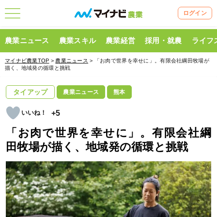
ログイン
農業ニュース
農業スキル
農業経営
採用・就農
ライフ
マイナビ農業TOP
>
農業ニュース
> 「お肉で世界を幸せに」。有限会社綱田牧場が
描く、地域発の循環と挑戦
タイアップ
農業ニュース
熊本
+5
「お肉で世界を幸せに」。有限会社綱
田牧場が描く、地域発の循環と挑戦