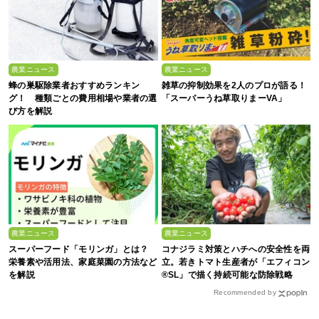
農業ニュース
農業ニュース
蜂の巣駆除業者おすすめランキン
雑草の抑制効果を2人のプロが語る！
グ！ 種類ごとの費用相場や業者の選
「スーパーうね草取りまーVA」
び方を解説
農業ニュース
農業ニュース
スーパーフード「モリンガ」とは？
コナジラミ対策とハチへの安全性を両
栄養素や活用法、家庭菜園の方法など
立。若きトマト生産者が「エフィコン
を解説
®SL」で描く持続可能な防除戦略
Recommended by