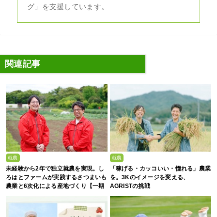
グ」を支援しています。
関連記事
就農
就農
未経験から2年で独立就農を実現。し
「稼げる・カッコいい・憧れる」農業
ろはとファームが実践するさつまいも
を。3Kのイメージを変える、
農業と6次化による産地づくり【一期
AGRISTの挑戦
生募集】