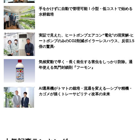
手をかけずに自動で管理可能！小型・低コストで始める
水耕栽培
実証で見えた、ヒートポンプエアコン“電化”の現実解-ヒ
ートポンプのみのCO2削減ボイラーレスハウス、反収1.5
倍の驚異-
気候変動で早く・長く発生する害虫をしっかり防除。通
年使える気門封鎖剤『フーモン』
AI選果機がトマトの栽培・流通を変える―シブヤ精機・
カゴメが描くトレーサビリティ改革の未来