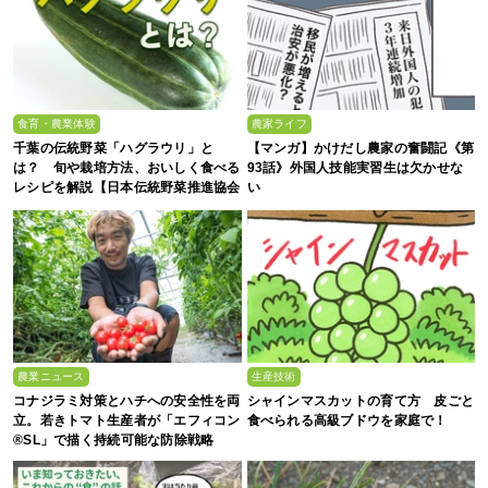
食育・農業体験
農家ライフ
千葉の伝統野菜「ハグラウリ」と
【マンガ】かけだし農家の奮闘記《第
は？ 旬や栽培方法、おいしく食べる
93話》外国人技能実習生は欠かせな
レシピを解説【日本伝統野菜推進協会
い
監修】
農業ニュース
生産技術
コナジラミ対策とハチへの安全性を両
シャインマスカットの育て方 皮ごと
立。若きトマト生産者が「エフィコン
食べられる高級ブドウを家庭で！
®SL」で描く持続可能な防除戦略