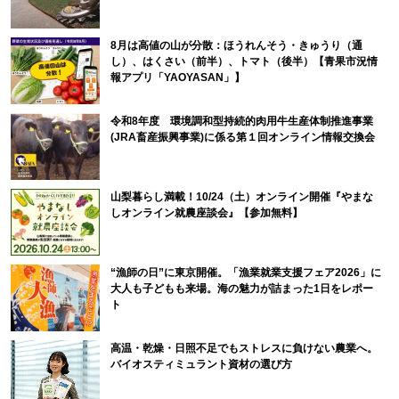
8月は高値の山が分散：ほうれんそう・きゅうり（通
し）、はくさい（前半）、トマト（後半）【青果市況情
報アプリ「YAOYASAN」】
令和8年度 環境調和型持続的肉用牛生産体制推進事業
(JRA畜産振興事業)に係る第１回オンライン情報交換会
山梨暮らし満載！10/24（土）オンライン開催『やまな
しオンライン就農座談会』【参加無料】
“漁師の日”に東京開催。「漁業就業支援フェア2026」に
大人も子どもも来場。海の魅力が詰まった1日をレポー
ト
高温・乾燥・日照不足でもストレスに負けない農業へ。
バイオスティミュラント資材の選び方