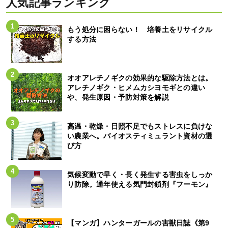
人気記事ランキング
もう処分に困らない！ 培養土をリサイクル
する方法
オオアレチノギクの効果的な駆除方法とは。
アレチノギク・ヒメムカシヨモギとの違い
や、発生原因・予防対策を解説
高温・乾燥・日照不足でもストレスに負けな
い農業へ。バイオスティミュラント資材の選
び方
気候変動で早く・長く発生する害虫をしっか
り防除。通年使える気門封鎖剤『フーモン』
【マンガ】ハンターガールの害獣日誌《第9