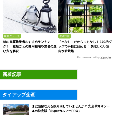
農業ニュース
生産技術
蜂の巣駆除業者おすすめランキン
「土なし」だから虫もなし！ 100均グ
グ！ 種類ごとの費用相場や業者の選
ッズで手軽に始める！ 失敗しない室
び方を解説
内水耕栽培
Recommended by
新着記事
タイアップ企画
まだ危険な刃を振り回していませんか？ 安全草刈りツー
ルの決定版「SuperカルマーPRO」