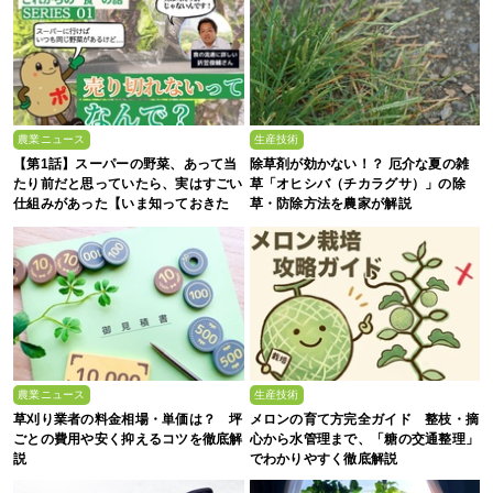
農業ニュース
生産技術
【第1話】スーパーの野菜、あって当
除草剤が効かない！？ 厄介な夏の雑
たり前だと思っていたら、実はすごい
草「オヒシバ（チカラグサ）」の除
仕組みがあった【いま知っておきた
草・防除方法を農家が解説
い、これからの”食”の話】
農業ニュース
生産技術
草刈り業者の料金相場・単価は？ 坪
メロンの育て方完全ガイド 整枝・摘
ごとの費用や安く抑えるコツを徹底解
心から水管理まで、「糖の交通整理」
説
でわかりやすく徹底解説