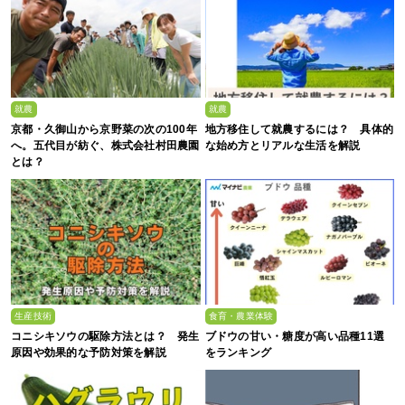
就農
就農
京都・久御山から京野菜の次の100年
地方移住して就農するには？ 具体的
へ。五代目が紡ぐ、株式会社村田農園
な始め方とリアルな生活を解説
とは？
生産技術
食育・農業体験
コニシキソウの駆除方法とは？ 発生
ブドウの甘い・糖度が高い品種11選
原因や効果的な予防対策を解説
をランキング