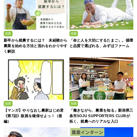
就農
就農
新卒から就農するには？ 未経験から
「命と人を大切にするたまご」。循環
農業を始める方法と流れをわかりやす
と品質で選ばれる、みずほファーム
く解説
就農
就農
【マンガ】やりなおし農家はじめ君
「働きながら、農業を知る」新潟県三
《第7話》販路を確保せよっ！（後
条市SOJU SUPPORTERS CLUBが
編）
拓く、就農へのリアルな入口