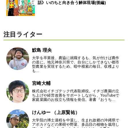
話》いのちと向き合う解体現場(後編)
注目ライター
鮫島 理央
大学を卒業後、農協に就職するも、気が付けば農作
の道に。地元神奈川県で、自分にしかできない都市
型農業を実現するため、暗中模索の毎日。収穫より
も…
宮崎大輔
株式会社イチゴテック代表取締役。イチゴ農園の立
ち上げや経営改善をサポートしながら、YouTubeで
家庭菜園のお役立ち情報を発信。著書『おうち…
けんゆー （上原賢祐）
大学院の博士過程を中退し、生まれ故郷の沖縄県で
アボカドなどの果樹や野菜、多品目の植物を栽培し