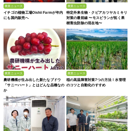
農業ニュース
農業ニュース
イチゴの植物工場Oishii Farmが年内
特定外来生物・クビアカツヤカミキリ
にも国内販売へ
対策の最前線 〜モスピランが拓く果
樹害虫防除の現在地〜
農業ニュース
農業ニュース
農研機構が生み出した新たなブドウ
稲の高温障害対策7つの方法！水管理
「サニーハート」とはどんな品種なの
のコツと自動化のすすめ
か