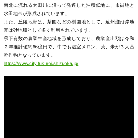
南北に流れる太田川に沿って発達した沖積低地に、市街地と
水田地帯が形成されています。
また、丘陵地帯は、茶園などの樹園地として、遠州灘沿岸地
帯は砂地畑として多く利用されています。
県下有数の農業生産地域を形成しており、農業産出額は令和
２年推計値約66億円で、中でも温室メロン、茶、米が３大基
幹作物となっています。
https://www.city.fukuroi.shizuoka.jp/