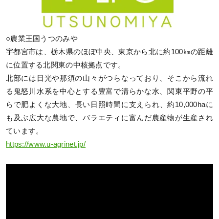
○農業王国うつのみや
宇都宮市は、栃木県のほぼ中央、東京から北に約100㎞の距離
に位置する北関東の中核拠点です。
北部には日光や那須の山々がつらなっており、そこから流れ
る鬼怒川水系を中心とする豊富で清らかな水、関東平野の平
らで肥よくな大地、長い日照時間に支えられ、約10,000haに
も及ぶ広大な農地で、バラエティに富んだ農産物が生産され
ています。
https://www.u-agrinet.jp/