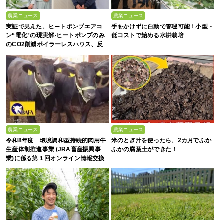
農業ニュース
農業ニュース
実証で見えた、ヒートポンプエアコ
手をかけずに自動で管理可能！小型・
ン“電化”の現実解-ヒートポンプのみ
低コストで始める水耕栽培
のCO2削減ボイラーレスハウス、反
収1.5倍の驚異-
農業ニュース
農業ニュース
令和8年度 環境調和型持続的肉用牛
米のとぎ汁を使ったら、2カ月でふか
生産体制推進事業 (JRA畜産振興事
ふかの腐葉土ができた！
業)に係る第１回オンライン情報交換
会