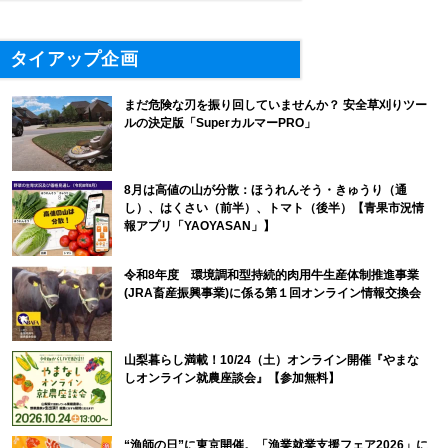
タイアップ企画
まだ危険な刃を振り回していませんか？ 安全草刈りツー
ルの決定版「SuperカルマーPRO」
8月は高値の山が分散：ほうれんそう・きゅうり（通
し）、はくさい（前半）、トマト（後半）【青果市況情
報アプリ「YAOYASAN」】
令和8年度 環境調和型持続的肉用牛生産体制推進事業
(JRA畜産振興事業)に係る第１回オンライン情報交換会
山梨暮らし満載！10/24（土）オンライン開催『やまな
しオンライン就農座談会』【参加無料】
“漁師の日”に東京開催。「漁業就業支援フェア2026」に