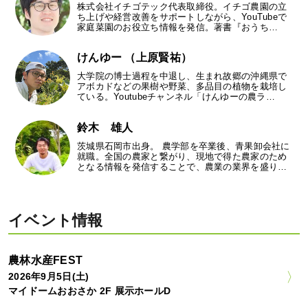
株式会社イチゴテック代表取締役。イチゴ農園の立
ち上げや経営改善をサポートしながら、YouTubeで
家庭菜園のお役立ち情報を発信。著書『おうち…
けんゆー （上原賢祐）
大学院の博士過程を中退し、生まれ故郷の沖縄県で
アボカドなどの果樹や野菜、多品目の植物を栽培し
ている。Youtubeチャンネル「けんゆーの農ラ…
鈴木 雄人
茨城県石岡市出身。 農学部を卒業後、青果卸会社に
就職。全国の農家と繋がり、現地で得た農家のため
となる情報を発信することで、農業の業界を盛り…
イベント情報
農林水産FEST
2026年9月5日(土)
マイドームおおさか 2F 展示ホールD