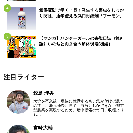
気候変動で早く・長く発生する害虫をしっか
り防除。通年使える気門封鎖剤『フーモン』
【マンガ】ハンターガールの害獣日誌《第9
話》いのちと向き合う解体現場(後編)
注目ライター
鮫島 理央
大学を卒業後、農協に就職するも、気が付けば農作
の道に。地元神奈川県で、自分にしかできない都市
型農業を実現するため、暗中模索の毎日。収穫より
も…
宮崎大輔