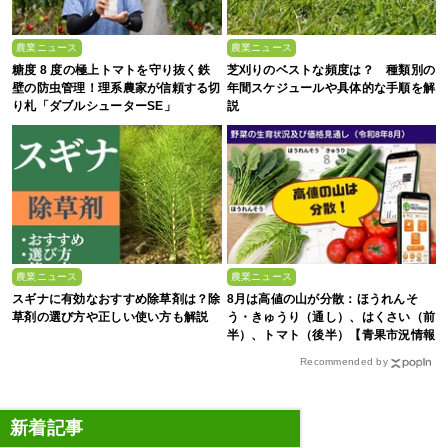
農業ニュース
農業ニュース
糖度 8 度の極上トマトを守り抜く鉄
芝刈りのベストな頻度は？ 種類別の
壁の防虫管理！理系農家が信頼する切
年間スケジュールや具体的な手順を解
り札「ダブルシューターSE」
説
農業ニュース
農業ニュース
スギナに有効なおすすめ除草剤は？除
8月は高値の山が分散：ほうれんそ
草剤の選び方や正しい使い方も解説
う・きゅうり（通し）、はくさい（前
半）、トマト（後半）【青果市況情報
アプリ「YAOYASAN」】
Recommended by
新着記事