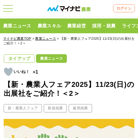
ログイン
農業ニュース
農業スキル
農業経営
採用・就農
ライフ
マイナビ農業TOP
>
農業ニュース
> 【新・農業人フェア2025】11/23(日)の出展社を
ご紹介！＜2＞
タイアップ
農業ニュース
+1
【新・農業人フェア2025】11/23(日)の
出展社をご紹介！＜2＞
新・農業人フェア
新規就農
雇用就農