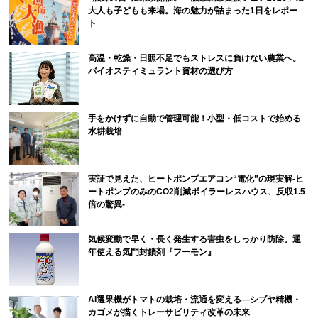
大人も子どもも来場。海の魅力が詰まった1日をレポー
ト
高温・乾燥・日照不足でもストレスに負けない農業へ。
バイオスティミュラント資材の選び方
手をかけずに自動で管理可能！小型・低コストで始める
水耕栽培
実証で見えた、ヒートポンプエアコン“電化”の現実解-ヒ
ートポンプのみのCO2削減ボイラーレスハウス、反収1.5
倍の驚異-
気候変動で早く・長く発生する害虫をしっかり防除。通
年使える気門封鎖剤『フーモン』
AI選果機がトマトの栽培・流通を変える―シブヤ精機・
カゴメが描くトレーサビリティ改革の未来