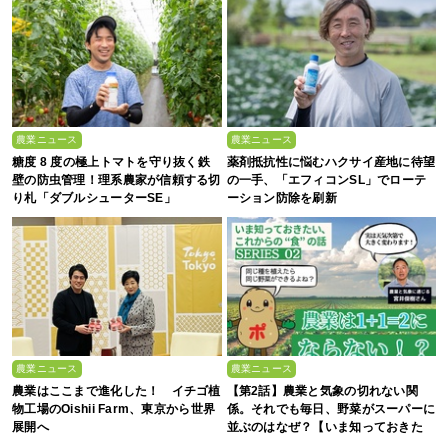
農業ニュース
農業ニュース
糖度 8 度の極上トマトを守り抜く鉄
薬剤抵抗性に悩むハクサイ産地に待望
壁の防虫管理！理系農家が信頼する切
の一手、「エフィコンSL」でローテ
り札「ダブルシューターSE」
ーション防除を刷新
農業ニュース
農業ニュース
農業はここまで進化した！ イチゴ植
【第2話】農業と気象の切れない関
物工場のOishii Farm、東京から世界
係。それでも毎日、野菜がスーパーに
展開へ
並ぶのはなぜ？【いま知っておきた
い、これからの”食”の話】