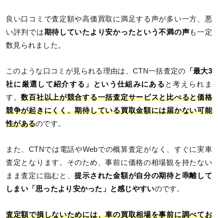
良い口コミで査定額や高価買取に満足する声が多い一方、悪
い評判では
期待していたより安かったという不満の声
も一定
数見られました。
このような口コミが見られる理由は、CTN一括査定の
「最大3
社に厳選して紹介する」という仕組みにある
と考えられま
す。
数百社以上が競合する一括査定サービスと比べると価格
競争が起きにくく、期待している買取金額には届かない可能
性がある
のです。
また、CTNでは電話やWebでの概算査定がなく、すぐに実車
査定となります。そのため、事前に価格の相場観を持たない
まま査定に臨むと、
提示された金額が自分の期待と乖離して
しまい「思ったより安かった」と感じやすい
のです。
査定額で損しないためには、車の買取相場を事前に調べてお