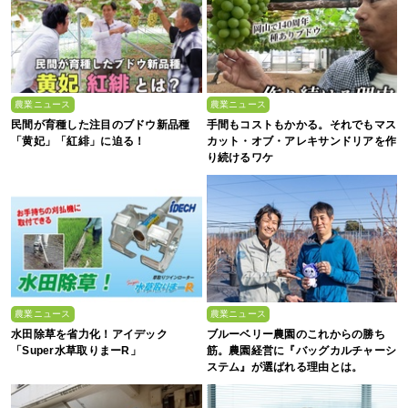
農業ニュース
農業ニュース
民間が育種した注目のブドウ新品種
手間もコストもかかる。それでもマス
「黄妃」「紅緋」に迫る！
カット・オブ・アレキサンドリアを作
り続けるワケ
農業ニュース
農業ニュース
水田除草を省力化！アイデック
ブルーベリー農園のこれからの勝ち
「Super水草取りまーR」
筋。農園経営に『バッグカルチャーシ
ステム』が選ばれる理由とは。