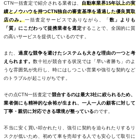
CTN一括査定で紹介される業者は、
自動車業界15年以上の実
績とノウハウを持つCTN独自の審査基準を通過した優良買取
店のみ。
一括査定サービスでありながら、「
数」よりも
「質」にこだわって提携業者を選定
することで、全国的に質
の高いサービスを提供しているのです。
また、
過度な競争を避けたシステムも大きな理由の一つと考
えられます。
数十社が競合する状況では「早い者勝ち」のよ
うな雰囲気が先行し、時にはしつこい営業や強引な契約など
のトラブルが起こりがちです。
その点CTN一括査定で
競合するのは最大3社に絞られるため、
業者側にも精神的な余裕が生まれ、一人一人の顧客に対して
丁寧・親切に対応できる環境が整っている
のです。
不当に安く買い叩かれたり、強引に契約を迫られたりするリ
スクが低いため、初めて車を売却する人でも安心して取引に