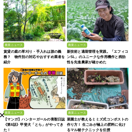
農業ニュース
農業ニュース
賃貸の庭の草刈り・手入れは誰の義
新技術と適期管理を実践。「エフィコ
務？ 物件別の対応やおすすめ業者を
ンSL」のユニークな作用機作と残効
紹介
性を先進農家が確かめた
農業ニュース
農業ニュース
【マンガ】ハンターガールの害獣日誌
菜園士が教えるミミズ式コンポストの
《第6話》甲斐犬「とら」がやってき
作り方！ 生ごみが極上の肥料に化け
た！
るマル秘テクニックを伝授