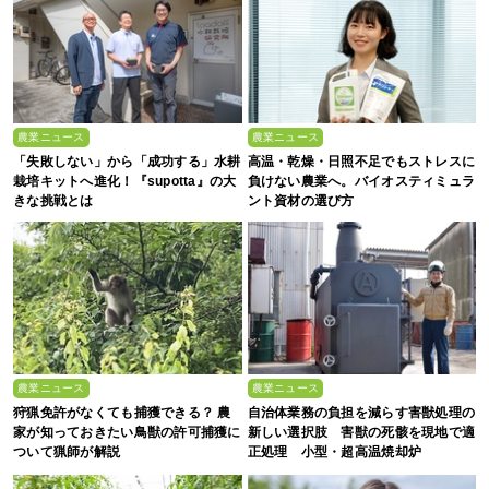
農業ニュース
農業ニュース
「失敗しない」から「成功する」水耕
高温・乾燥・日照不足でもストレスに
栽培キットへ進化！『supotta』の大
負けない農業へ。バイオスティミュラ
きな挑戦とは
ント資材の選び方
農業ニュース
農業ニュース
狩猟免許がなくても捕獲できる？ 農
自治体業務の負担を減らす害獣処理の
家が知っておきたい鳥獣の許可捕獲に
新しい選択肢 害獣の死骸を現地で適
ついて猟師が解説
正処理 小型・超高温焼却炉
『ACE0.5型』