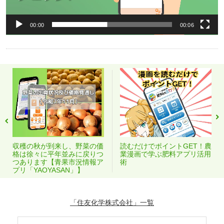
00:00
00:06
収穫の秋が到来し、野菜の価
読むだけでポイントGET！農
格は徐々に平年並みに戻りつ
業漫画で学ぶ肥料アプリ活用
つあります【青果市況情報ア
術
プリ「YAOYASAN」】
「住友化学株式会社」