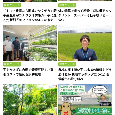
農業ニュース
農業ニュース
「トマト農家なら間違いなく使う」若
畑の雑草を削って粉砕！刈払機アタッ
手生産者がコナジラミ防除の一手に選
チメント「スーパーうね草取りまー
んだ新剤「エフィコン®SL」の底力
VA」
農業ニュース
農業ニュース
手をかけずに自動で管理可能！小型・
農地を探す担い手に地域の情報をどう
低コストで始める水耕栽培
届けるか 農地マッチングにつながる
常総市の取り組み