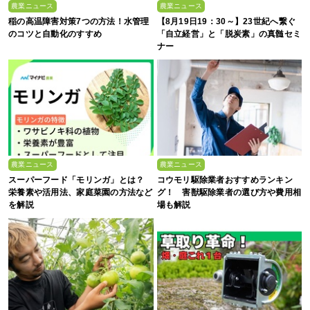
農業ニュース
農業ニュース
稲の高温障害対策7つの方法！水管理
【8月19日19：30～】23世紀へ繋ぐ
のコツと自動化のすすめ
「自立経営」と「脱炭素」の真髄セミ
ナー
農業ニュース
農業ニュース
スーパーフード「モリンガ」とは？
コウモリ駆除業者おすすめランキン
栄養素や活用法、家庭菜園の方法など
グ！ 害獣駆除業者の選び方や費用相
を解説
場も解説