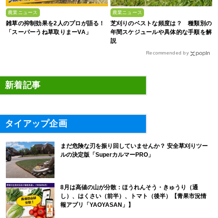
農業ニュース
農業ニュース
雑草の抑制効果を2人のプロが語る！
芝刈りのベストな頻度は？ 種類別の
「スーパーうね草取りまーVA」
年間スケジュールや具体的な手順を解
説
Recommended by
新着記事
タイアップ企画
まだ危険な刃を振り回していませんか？ 安全草刈りツー
ルの決定版「SuperカルマーPRO」
8月は高値の山が分散：ほうれんそう・きゅうり（通
し）、はくさい（前半）、トマト（後半）【青果市況情
報アプリ「YAOYASAN」】