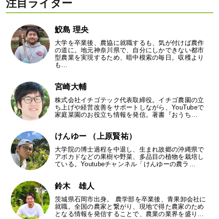
注目ライター
鮫島 理央
大学を卒業後、農協に就職するも、気が付けば農作
の道に。地元神奈川県で、自分にしかできない都市
型農業を実現するため、暗中模索の毎日。収穫より
も…
宮崎大輔
株式会社イチゴテック代表取締役。イチゴ農園の立
ち上げや経営改善をサポートしながら、YouTubeで
家庭菜園のお役立ち情報を発信。著書『おうち…
けんゆー （上原賢祐）
大学院の博士過程を中退し、生まれ故郷の沖縄県で
アボカドなどの果樹や野菜、多品目の植物を栽培し
ている。Youtubeチャンネル「けんゆーの農ラ…
鈴木 雄人
茨城県石岡市出身。 農学部を卒業後、青果卸会社に
就職。全国の農家と繋がり、現地で得た農家のため
となる情報を発信することで、農業の業界を盛り…