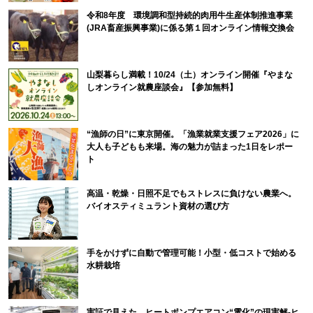
令和8年度 環境調和型持続的肉用牛生産体制推進事業
(JRA畜産振興事業)に係る第１回オンライン情報交換会
山梨暮らし満載！10/24（土）オンライン開催『やまな
しオンライン就農座談会』【参加無料】
“漁師の日”に東京開催。「漁業就業支援フェア2026」に
大人も子どもも来場。海の魅力が詰まった1日をレポー
ト
高温・乾燥・日照不足でもストレスに負けない農業へ。
バイオスティミュラント資材の選び方
手をかけずに自動で管理可能！小型・低コストで始める
水耕栽培
実証で見えた、ヒートポンプエアコン“電化”の現実解-ヒ