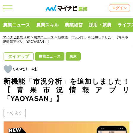
ログイン
農業ニュース
農業スキル
農業経営
採用・就農
ライフ
マイナビ農業TOP
>
農業ニュース
> 新機能「市況分析」を追加しました！【青果市
況情報アプリ「YAOYASAN」】
タイアップ
農業ニュース
東京
+1
新機能「市況分析」を追加しました！
【青果市況情報アプリ
「YAOYASAN」】
つなあぐ