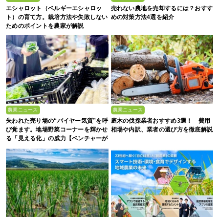
エシャロット（ベルギーエシャロッ
売れない農地を売却するには？おすす
ト）の育て方。栽培方法や失敗しない
めの対策方法4選を紹介
ためのポイントを農家が解説
農業ニュース
農業ニュース
失われた売り場の“バイヤー気質”を呼
庭木の伐採業者おすすめ3選！ 費用
び覚ます。地場野菜コーナーを輝かせ
相場や内訳、業者の選び方を徹底解説
る「見える化」の威力【ベンチャーが
拓く！日本の農の未来 #2】