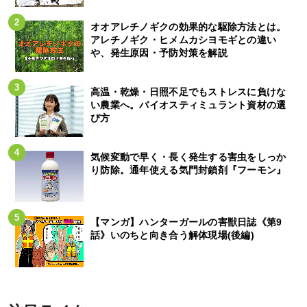
オオアレチノギクの効果的な駆除方法とは。
アレチノギク・ヒメムカシヨモギとの違い
や、発生原因・予防対策を解説
高温・乾燥・日照不足でもストレスに負けな
い農業へ。バイオスティミュラント資材の選
び方
気候変動で早く・長く発生する害虫をしっか
り防除。通年使える気門封鎖剤『フーモン』
【マンガ】ハンターガールの害獣日誌《第9
話》いのちと向き合う解体現場(後編)