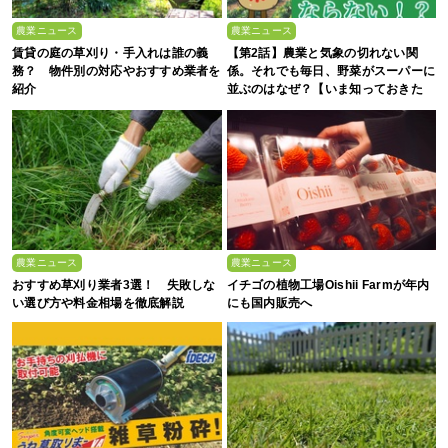
農業ニュース
農業ニュース
賃貸の庭の草刈り・手入れは誰の義
【第2話】農業と気象の切れない関
務？ 物件別の対応やおすすめ業者を
係。それでも毎日、野菜がスーパーに
紹介
並ぶのはなぜ？【いま知っておきた
い、これからの”食”の話】
農業ニュース
農業ニュース
おすすめ草刈り業者3選！ 失敗しな
イチゴの植物工場Oishii Farmが年内
い選び方や料金相場を徹底解説
にも国内販売へ