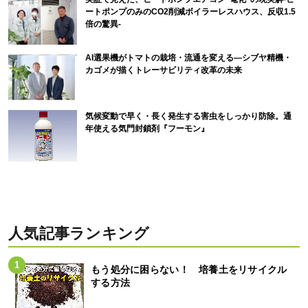
ートポンプのみのCO2削減ボイラーレスハウス、反収1.5
倍の驚異-
AI選果機がトマトの栽培・流通を変える―シブヤ精機・
カゴメが描くトレーサビリティ改革の未来
気候変動で早く・長く発生する害虫をしっかり防除。通
年使える気門封鎖剤『フーモン』
人気記事ランキング
もう処分に困らない！ 培養土をリサイクル
する方法