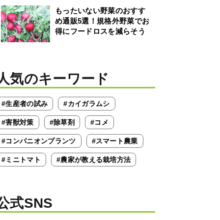
もったいない野菜のおすす
め通販5選！規格外野菜でお
得にフードロスを減らそう
人気のキーワード
#生産者の試み
#カイガラムシ
#害獣対策
#除草剤
#コメ
#コンパニオンプランツ
#スマート農業
#ミニトマト
#農家が教える栽培方法
公式SNS