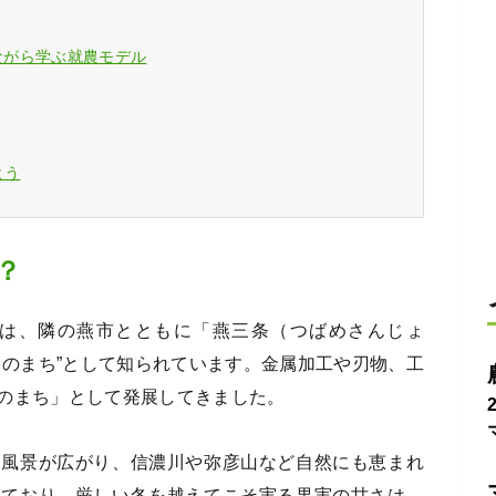
得ながら学ぶ就農モデル
よう
？
は、隣の燕市とともに「燕三条（つばめさんじょ
りのまち”として知られています。金属加工や刃物、工
のまち」として発展してきました。
園風景が広がり、信濃川や弥彦山など自然にも恵まれ
しており、厳しい冬を越えてこそ実る果実の甘さは、