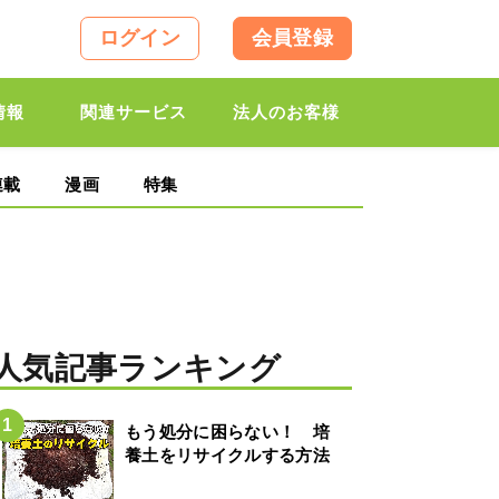
ログイン
会員登録
情報
関連サービス
法人のお客様
連載
漫画
特集
人気記事ランキング
もう処分に困らない！ 培
養土をリサイクルする方法