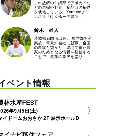
まれ故郷の沖縄県でアボカドな
どの果樹や野菜、多品目の植物
を栽培している。Youtubeチャ
ンネル「けんゆーの農ラ…
鈴木 雄人
茨城県石岡市出身。 農学部を卒
業後、青果卸会社に就職。全国
の農家と繋がり、現地で得た農
家のためとなる情報を発信する
ことで、農業の業界を盛り…
イベント情報
農林水産FEST
2026年9月5日(土)
マイドームおおさか 2F 展示ホールD
マイナビ移住フェア