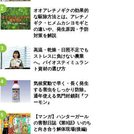
オオアレチノギクの効果的
な駆除方法とは。アレチノ
ギク・ヒメムカシヨモギと
の違いや、発生原因・予防
対策を解説
高温・乾燥・日照不足でも
ストレスに負けない農業
へ。バイオスティミュラン
ト資材の選び方
気候変動で早く・長く発生
する害虫をしっかり防除。
通年使える気門封鎖剤『フ
ーモン』
【マンガ】ハンターガール
の害獣日誌《第9話》いのち
と向き合う解体現場(後編)