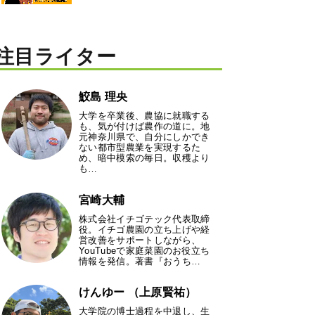
注目ライター
鮫島 理央
大学を卒業後、農協に就職する
も、気が付けば農作の道に。地
元神奈川県で、自分にしかでき
ない都市型農業を実現するた
め、暗中模索の毎日。収穫より
も…
宮崎大輔
株式会社イチゴテック代表取締
役。イチゴ農園の立ち上げや経
営改善をサポートしながら、
YouTubeで家庭菜園のお役立ち
情報を発信。著書『おうち…
けんゆー （上原賢祐）
大学院の博士過程を中退し、生