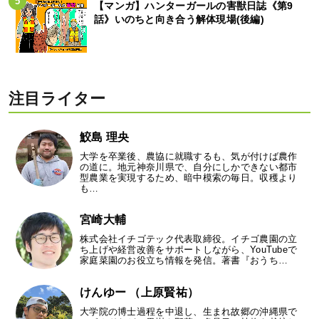
【マンガ】ハンターガールの害獣日誌《第9
話》いのちと向き合う解体現場(後編)
注目ライター
鮫島 理央
大学を卒業後、農協に就職するも、気が付けば農作
の道に。地元神奈川県で、自分にしかできない都市
型農業を実現するため、暗中模索の毎日。収穫より
も…
宮崎大輔
株式会社イチゴテック代表取締役。イチゴ農園の立
ち上げや経営改善をサポートしながら、YouTubeで
家庭菜園のお役立ち情報を発信。著書『おうち…
けんゆー （上原賢祐）
大学院の博士過程を中退し、生まれ故郷の沖縄県で