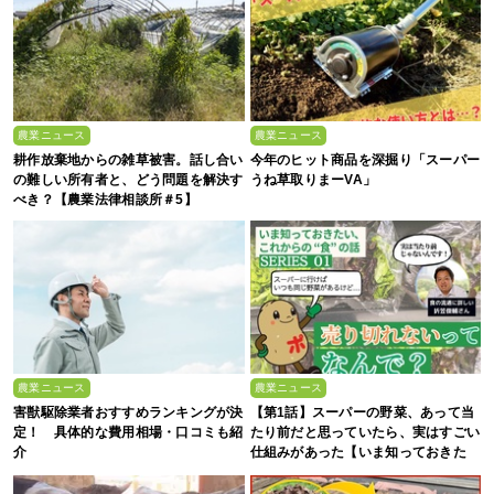
農業ニュース
農業ニュース
耕作放棄地からの雑草被害。話し合い
今年のヒット商品を深掘り「スーパー
の難しい所有者と、どう問題を解決す
うね草取りまーVA」
べき？【農業法律相談所＃5】
農業ニュース
農業ニュース
害獣駆除業者おすすめランキングが決
【第1話】スーパーの野菜、あって当
定！ 具体的な費用相場・口コミも紹
たり前だと思っていたら、実はすごい
介
仕組みがあった【いま知っておきた
い、これからの”食”の話】