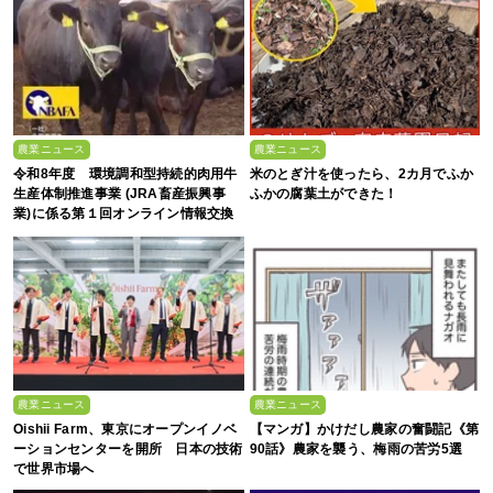
農業ニュース
農業ニュース
令和8年度 環境調和型持続的肉用牛
米のとぎ汁を使ったら、2カ月でふか
生産体制推進事業 (JRA畜産振興事
ふかの腐葉土ができた！
業)に係る第１回オンライン情報交換
会
農業ニュース
農業ニュース
Oishii Farm、東京にオープンイノベ
【マンガ】かけだし農家の奮闘記《第
ーションセンターを開所 日本の技術
90話》農家を襲う、梅雨の苦労5選
で世界市場へ