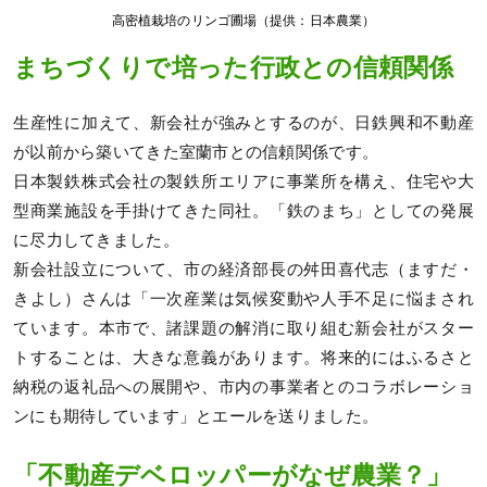
高密植栽培のリンゴ圃場（提供：日本農業）
まちづくりで培った行政との信頼関係
生産性に加えて、新会社が強みとするのが、日鉄興和不動産
が以前から築いてきた室蘭市との信頼関係です。
日本製鉄株式会社の製鉄所エリアに事業所を構え、住宅や⼤
型商業施設を手掛けてきた同社。「鉄のまち」としての発展
に尽力してきました。
新会社設立について、市の経済部長の舛田喜代志（ますだ・
きよし）さんは「一次産業は気候変動や人手不足に悩まされ
ています。本市で、諸課題の解消に取り組む新会社がスター
トすることは、大きな意義があります。将来的にはふるさと
納税の返礼品への展開や、市内の事業者とのコラボレーショ
ンにも期待しています」とエールを送りました。
「不動産デベロッパーがなぜ農業？」