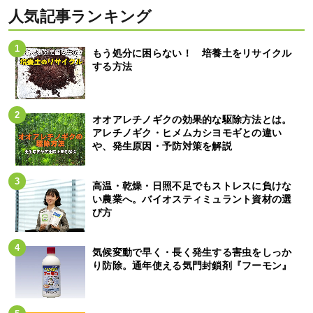
人気記事ランキング
もう処分に困らない！ 培養土をリサイクル
する方法
オオアレチノギクの効果的な駆除方法とは。
アレチノギク・ヒメムカシヨモギとの違い
や、発生原因・予防対策を解説
高温・乾燥・日照不足でもストレスに負けな
い農業へ。バイオスティミュラント資材の選
び方
気候変動で早く・長く発生する害虫をしっか
り防除。通年使える気門封鎖剤『フーモン』