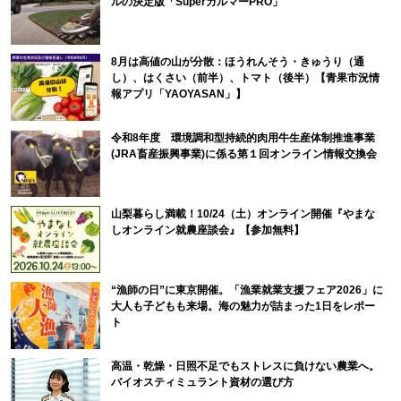
ルの決定版「SuperカルマーPRO」
8月は高値の山が分散：ほうれんそう・きゅうり（通
し）、はくさい（前半）、トマト（後半）【青果市況情
報アプリ「YAOYASAN」】
令和8年度 環境調和型持続的肉用牛生産体制推進事業
(JRA畜産振興事業)に係る第１回オンライン情報交換会
山梨暮らし満載！10/24（土）オンライン開催『やまな
しオンライン就農座談会』【参加無料】
“漁師の日”に東京開催。「漁業就業支援フェア2026」に
大人も子どもも来場。海の魅力が詰まった1日をレポー
ト
高温・乾燥・日照不足でもストレスに負けない農業へ。
バイオスティミュラント資材の選び方