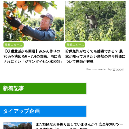
農業ニュース
農業ニュース
【収穫量減少を回避】みかん作りの
狩猟免許がなくても捕獲できる？ 農
70%を決める6～7月の防除。雨に流
家が知っておきたい鳥獣の許可捕獲に
されにくい「ジマンダイセン水和剤」
ついて猟師が解説
で黒点病を叩く！
Recommended by
新着記事
タイアップ企画
まだ危険な刃を振り回していませんか？ 安全草刈りツー