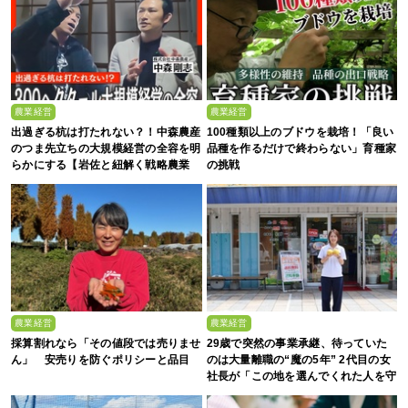
農業経営
農業経営
出過ぎる杭は打たれない？！中森農産
100種類以上のブドウを栽培！「良い
のつま先立ちの大規模経営の全容を明
品種を作るだけで終わらない」育種家
らかにする【岩佐と紐解く戦略農業
の挑戦
#19】
農業経営
農業経営
採算割れなら「その値段では売りませ
29歳で突然の事業承継、待っていた
ん」 安売りを防ぐポリシーと品目
のは大量離職の“魔の5年” 2代目の女
社長が「この地を選んでくれた人を守
る」と誓った日