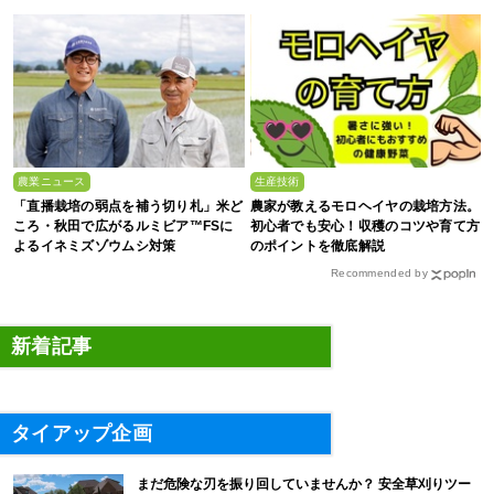
農業ニュース
生産技術
「直播栽培の弱点を補う切り札」米ど
農家が教えるモロヘイヤの栽培方法。
ころ・秋田で広がるルミビア™FSに
初心者でも安心！収穫のコツや育て方
よるイネミズゾウムシ対策
のポイントを徹底解説
Recommended by
新着記事
タイアップ企画
まだ危険な刃を振り回していませんか？ 安全草刈りツー