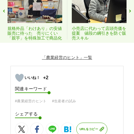
規格外品「わけあり」の安値
小売店に代わって店頭売価を
販売に待った 売りにくい
提案 値段の綱引きを防ぐ販
「親芋」を特殊加工で商品化
売スキル
「農業経営のヒント」
+2
関連キーワード
#農業経営のヒント
#生産者の試み
シェアする
URLをコピー