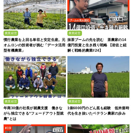
農業経営
農業経営
慣行農業を上回る単収と安定生産。元
抹茶ブームの先を読む 茶農家の14
オムロンの技術者が挑む「データ活用
億円投資と生き残り戦略 【岩佐と紐
型有機農業」
解く戦略的農業#24】
農業経営
農業経営
年商30億の社長が就農支援 働きな
1俵6000円のどん底も経験 低米価時
がら独立できる“フェードアウト型就
代を生き抜いたベテラン農家の歩み
農”とは