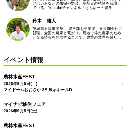
アボカドなどの果樹や野菜、多品目の植物を栽培し
ている。Youtubeチャンネル「けんゆーの農ラ…
鈴木 雄人
茨城県石岡市出身。 農学部を卒業後、青果卸会社に
就職。全国の農家と繋がり、現地で得た農家のため
となる情報を発信することで、農業の業界を盛り…
イベント情報
農林水産FEST
2026年9月5日(土)
マイドームおおさか 2F 展示ホールD
マイナビ移住フェア
2026年9月5日(土)
農林水産FEST