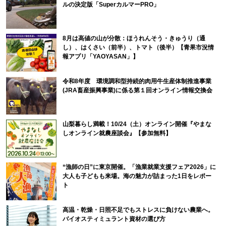
ルの決定版「SuperカルマーPRO」
8月は高値の山が分散：ほうれんそう・きゅうり（通
し）、はくさい（前半）、トマト（後半）【青果市況情
報アプリ「YAOYASAN」】
令和8年度 環境調和型持続的肉用牛生産体制推進事業
(JRA畜産振興事業)に係る第１回オンライン情報交換会
山梨暮らし満載！10/24（土）オンライン開催『やまな
しオンライン就農座談会』【参加無料】
“漁師の日”に東京開催。「漁業就業支援フェア2026」に
大人も子どもも来場。海の魅力が詰まった1日をレポー
ト
高温・乾燥・日照不足でもストレスに負けない農業へ。
バイオスティミュラント資材の選び方