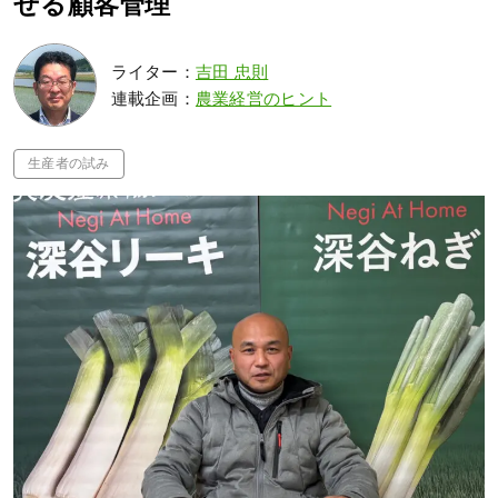
せる顧客管理
ライター：
吉田 忠則
連載企画：
農業経営のヒント
生産者の試み