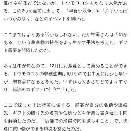
度はネギほどではないが、トウモロコシもかなり人気があ
る。この2つを面前に出して、「早食い競争」や「片手いっぱ
いつかみ取り」などのイベントを開いた。
ここまではよくある話かもしれない。だが神岡さんは「旬が
ある」という農産物の特色をより生かす手法を考えた。ギフ
ト需要を開拓したのだ。
ネギは冬が旬なので、12月にお歳暮として薦めることができ
る。トウモロコシの収穫盛期は6月なのでお中元には少し早い
が、贈答品になると考えた。いずれも大きさなどでよりすぐ
り、箱詰めのギフトに仕立て上げた。
ここで採った手は特筆に値する。顧客が自分の名前や連絡
先、ギフトの贈り先の名前や住所などを伝票に書き込む手間
を解消したのだ。「店舗での滞留時間を減らすこと」で、快
適に買い物ができる環境を整えたのだ。