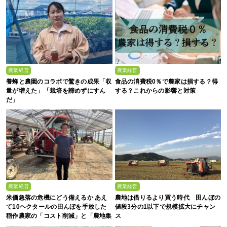
農業経営
農業経営
養蜂と農園のコラボで驚きの成果「収
食品の消費税0％で農家は損する？得
量が増えた」「栽培を諦めずにすん
する？これからの影響と対策
だ」
農業経営
農業経営
米価急落の危機にどう備えるか あえ
農地は借りるより買う時代 田んぼの
て10ヘクタールの田んぼを手放した
値段3分の1以下で規模拡大にチャン
稲作農家の「コスト削減」と「農地集
ス
約」