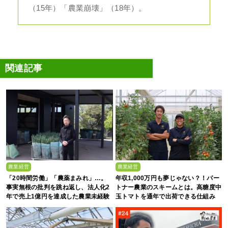
（15年）「農業崩壊」（18年）。
関連記事
農業経営
農業経営
「20時間労働」「農薬まみれ」…。
年収1,000万円も夢じゃない？！パー
事実無根の批判を跳ね返し、法人化2
トナー農業のスキームとは。高糖度中
年で売上1億円を達成した農業未経験
玉トマトを通年で出荷できる仕組み
の若者たち