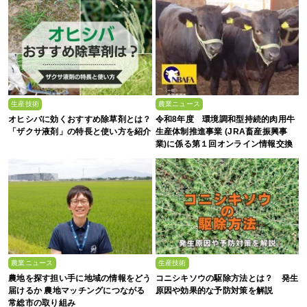
生産技術
農業ニュース
オヒシバに効くおすすめ除草剤とは？
令和8年度 環境調和型持続的肉用牛
「ザクサ液剤」の特長と使い方を紹介
生産体制推進事業 (JRA畜産振興事
業)に係る第１回オンライン情報交換
会
農業ニュース
生産技術
農地を探す担い手に地域の情報をどう
コニシキソウの駆除方法とは？ 発生
届けるか 農地マッチングにつながる
原因や効果的な予防対策を解説
常総市の取り組み