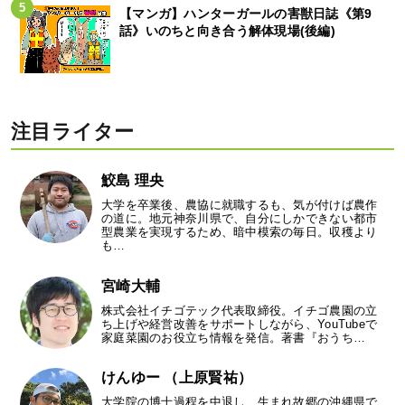
【マンガ】ハンターガールの害獣日誌《第9
話》いのちと向き合う解体現場(後編)
注目ライター
鮫島 理央
大学を卒業後、農協に就職するも、気が付けば農作
の道に。地元神奈川県で、自分にしかできない都市
型農業を実現するため、暗中模索の毎日。収穫より
も…
宮崎大輔
株式会社イチゴテック代表取締役。イチゴ農園の立
ち上げや経営改善をサポートしながら、YouTubeで
家庭菜園のお役立ち情報を発信。著書『おうち…
けんゆー （上原賢祐）
大学院の博士過程を中退し、生まれ故郷の沖縄県で