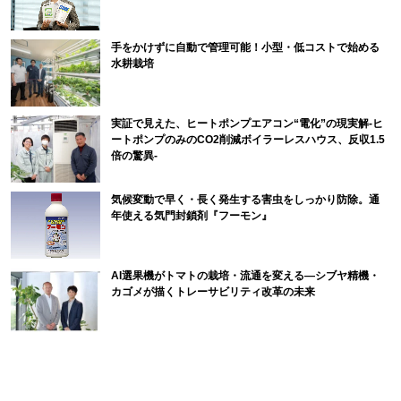
手をかけずに自動で管理可能！小型・低コストで始める
水耕栽培
実証で見えた、ヒートポンプエアコン“電化”の現実解-ヒ
ートポンプのみのCO2削減ボイラーレスハウス、反収1.5
倍の驚異-
気候変動で早く・長く発生する害虫をしっかり防除。通
年使える気門封鎖剤『フーモン』
AI選果機がトマトの栽培・流通を変える―シブヤ精機・
カゴメが描くトレーサビリティ改革の未来