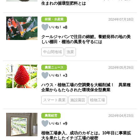
生まれの循環型肥料とは
林業・水産業
2024年07月18日
+8
クールジャパンで注目の錦鯉。養鯉発祥の地の美
しい棚田・棚池の風景を守るには
中山間地域
漁業
農業ニュース
2024年05月29日
+3
ハウス・植物工場の空調費を大幅削減！ 異業種
企業からもたらされた環境保全型農業
スマート農業
施設園芸
植物工場
農業経営
2024年04月23日
+9
植物工場参入、成功のカギとは。10年目に事業拡
大を果たしたイチゴ工場の秘密