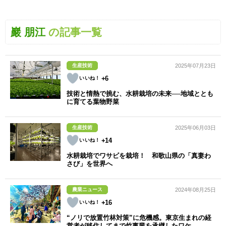
巖 朋江
の記事一覧
生産技術
2025年07月23日
+6
技術と情熱で挑む、水耕栽培の未来──地域ととも
に育てる葉物野菜
生産技術
2025年06月03日
+14
水耕栽培でワサビを栽培！ 和歌山県の「真妻わ
さび」を世界へ
農業ニュース
2024年08月25日
+16
“ノリで放置竹林対策”に危機感。東京生まれの経
営者が移住してまで竹事業を承継したワケ