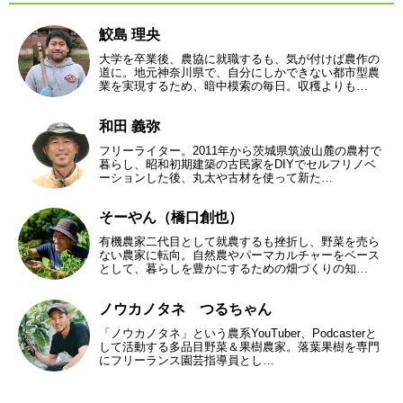
鮫島 理央
大学を卒業後、農協に就職するも、気が付けば農作の
道に。地元神奈川県で、自分にしかできない都市型農
業を実現するため、暗中模索の毎日。収穫よりも…
和田 義弥
フリーライター。2011年から茨城県筑波山麓の農村で
暮らし、昭和初期建築の古民家をDIYでセルフリノベ
ーションした後、丸太や古材を使って新た…
そーやん（橋口創也）
有機農家二代目として就農するも挫折し、野菜を売ら
ない農家に転向。自然農やパーマカルチャーをベース
として、暮らしを豊かにするための畑づくりの知…
ノウカノタネ つるちゃん
「ノウカノタネ」という農系YouTuber、Podcasterと
して活動する多品目野菜＆果樹農家。落葉果樹を専門
にフリーランス園芸指導員とし…