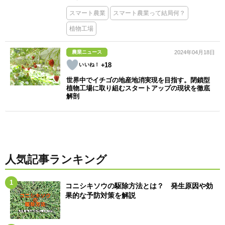
スマート農業
スマート農業って結局何？
植物工場
農業ニュース
2024年04月18日
+18
世界中でイチゴの地産地消実現を目指す。閉鎖型
植物工場に取り組むスタートアップの現状を徹底
解剖
人気記事ランキング
コニシキソウの駆除方法とは？ 発生原因や効
果的な予防対策を解説