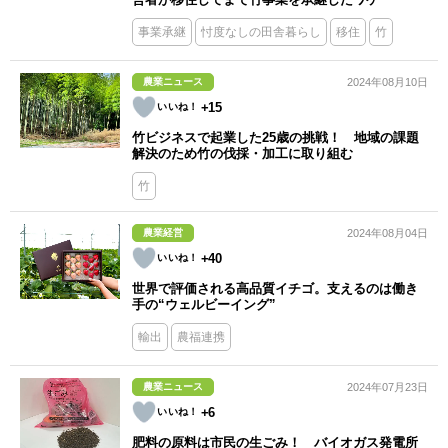
事業承継
忖度なしの田舎暮らし
移住
竹
農業ニュース
2024年08月10日
+15
竹ビジネスで起業した25歳の挑戦！ 地域の課題
解決のため竹の伐採・加工に取り組む
竹
農業経営
2024年08月04日
+40
世界で評価される高品質イチゴ。支えるのは働き
手の“ウェルビーイング”
輸出
農福連携
農業ニュース
2024年07月23日
+6
肥料の原料は市民の生ごみ！ バイオガス発電所