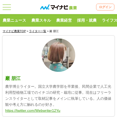
ログイン
農業ニュース
農業スキル
農業経営
採用・就農
ライフ
マイナビ農業TOP
>
ライター一覧
> 巖 朋江
巖 朋江
農学博士ライター。国立大学農学部を卒業後、民間企業で人工光
利用型植物工場でのイチゴの研究・栽培に従事。現在はフリーラ
ンスライターとして取材記事をメインに執筆している。人の価値
観や考え方に触れるのが好き。
https://twitter.com/Webwriter12Yu