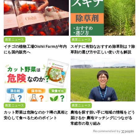
農業ニュース
農業ニュース
イチゴの植物工場Oishii Farmが年内
スギナに有効なおすすめ除草剤は？除
にも国内販売へ
草剤の選び方や正しい使い方も解説
農業ニュース
農業ニュース
カット野菜は危険なのか？噂の真相と
農地を探す担い手に地域の情報をどう
安心して食べるためのポイント
届けるか 農地マッチングにつながる
常総市の取り組み
Recommended by