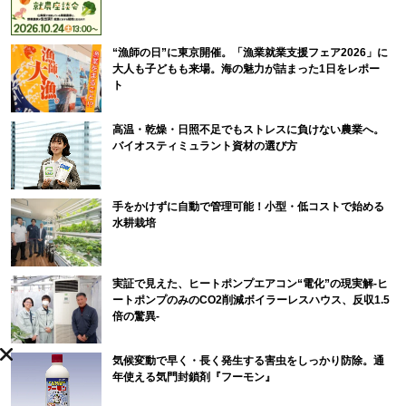
“漁師の日”に東京開催。「漁業就業支援フェア2026」に
大人も子どもも来場。海の魅力が詰まった1日をレポー
ト
高温・乾燥・日照不足でもストレスに負けない農業へ。
バイオスティミュラント資材の選び方
手をかけずに自動で管理可能！小型・低コストで始める
水耕栽培
実証で見えた、ヒートポンプエアコン“電化”の現実解-ヒ
ートポンプのみのCO2削減ボイラーレスハウス、反収1.5
倍の驚異-
気候変動で早く・長く発生する害虫をしっかり防除。通
年使える気門封鎖剤『フーモン』