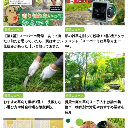
農業ニュース
農業ニュース
【第1話】スーパーの野菜、あって当
畑の雑草を削って粉砕！刈払機アタッ
たり前だと思っていたら、実はすごい
チメント「スーパーうね草取りまー
仕組みがあった【いま知っておきた
VA」
い、これからの”食”の話】
農業ニュース
農業ニュース
おすすめ草刈り業者3選！ 失敗しな
賃貸の庭の草刈り・手入れは誰の義
い選び方や料金相場を徹底解説
務？ 物件別の対応やおすすめ業者を
紹介