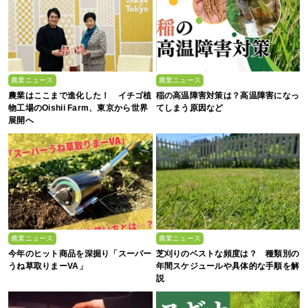
農業ニュース
農業ニュース
農業はここまで進化した！ イチゴ植
稲の高温障害対策は？高温障害になっ
物工場のOishii Farm、東京から世界
てしまう原因など
展開へ
農業ニュース
農業ニュース
今年のヒット商品を深掘り「スーパー
芝刈りのベストな頻度は？ 種類別の
うね草取りまーVA」
年間スケジュールや具体的な手順を解
説