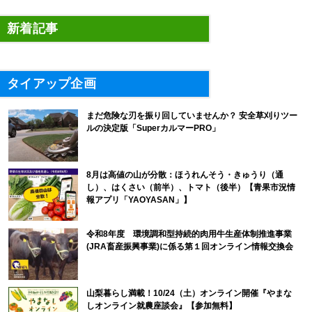
新着記事
タイアップ企画
まだ危険な刃を振り回していませんか？ 安全草刈りツー
ルの決定版「SuperカルマーPRO」
8月は高値の山が分散：ほうれんそう・きゅうり（通
し）、はくさい（前半）、トマト（後半）【青果市況情
報アプリ「YAOYASAN」】
令和8年度 環境調和型持続的肉用牛生産体制推進事業
(JRA畜産振興事業)に係る第１回オンライン情報交換会
山梨暮らし満載！10/24（土）オンライン開催『やまな
しオンライン就農座談会』【参加無料】