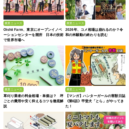
農業ニュース
農業ニュース
Oishii Farm、東京にオープンイノベ
2026年、コメ相場は崩れるのか？令
ーションセンターを開所 日本の技術
和の米騒動の終わりを読む
で世界市場へ
農業ニュース
農業ニュース
草刈り業者の料金相場・単価は？ 坪
【マンガ】ハンターガールの害獣日誌
ごとの費用や安く抑えるコツを徹底解
《第6話》甲斐犬「とら」がやってき
説
た！