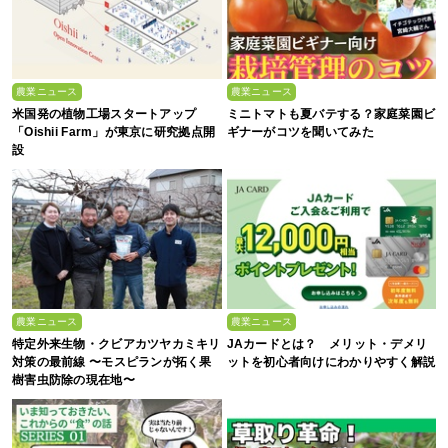
農業ニュース
農業ニュース
米国発の植物工場スタートアップ
ミニトマトも夏バテする？家庭菜園ビ
「Oishii Farm」が東京に研究拠点開
ギナーがコツを聞いてみた
設
農業ニュース
農業ニュース
特定外来生物・クビアカツヤカミキリ
JAカードとは？ メリット・デメリ
対策の最前線 〜モスピランが拓く果
ットを初心者向けにわかりやすく解説
樹害虫防除の現在地〜