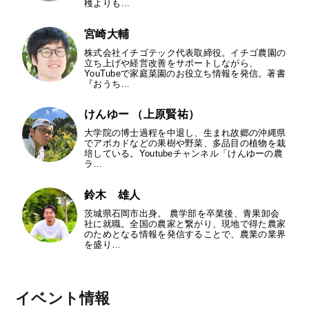
穫よりも…
宮崎大輔
株式会社イチゴテック代表取締役。イチゴ農園の
立ち上げや経営改善をサポートしながら、
YouTubeで家庭菜園のお役立ち情報を発信。著書
『おうち…
けんゆー （上原賢祐）
大学院の博士過程を中退し、生まれ故郷の沖縄県
でアボカドなどの果樹や野菜、多品目の植物を栽
培している。Youtubeチャンネル「けんゆーの農
ラ…
鈴木 雄人
茨城県石岡市出身。 農学部を卒業後、青果卸会
社に就職。全国の農家と繋がり、現地で得た農家
のためとなる情報を発信することで、農業の業界
を盛り…
イベント情報