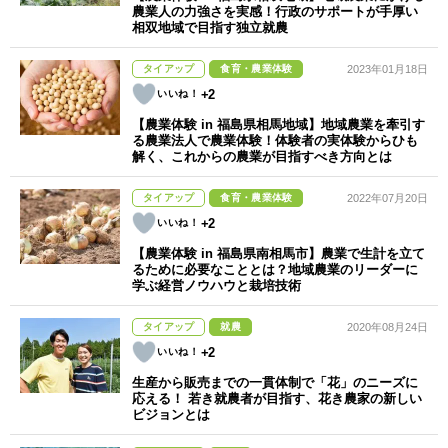
農業人の力強さを実感！行政のサポートが手厚い
相双地域で目指す独立就農
タイアップ
食育・農業体験
2023年01月18日
+2
【農業体験 in 福島県相馬地域】地域農業を牽引す
る農業法人で農業体験！体験者の実体験からひも
解く、これからの農業が目指すべき方向とは
タイアップ
食育・農業体験
2022年07月20日
+2
【農業体験 in 福島県南相馬市】農業で生計を立て
るために必要なこととは？地域農業のリーダーに
学ぶ経営ノウハウと栽培技術
タイアップ
就農
2020年08月24日
+2
生産から販売までの一貫体制で「花」のニーズに
応える！ 若き就農者が目指す、花き農家の新しい
ビジョンとは