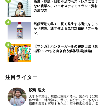
高温・乾燥・日照不足でもストレスに負け
ない農業へ。バイオスティミュラント資材
の選び方
気候変動で早く・長く発生する害虫をしっ
かり防除。通年使える気門封鎖剤『フーモ
ン』
【マンガ】ハンターガールの害獣日誌《第
9話》いのちと向き合う解体現場(後編)
注目ライター
鮫島 理央
大学を卒業後、農協に就職するも、気が付けば農
作の道に。地元神奈川県で、自分にしかできない
都市型農業を実現するため、暗中模索の毎日。収