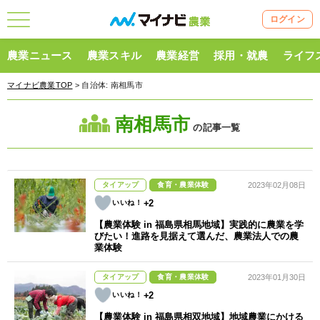
ログイン
農業ニュース
農業スキル
農業経営
採用・就農
ライフ
マイナビ農業TOP
> 自治体:
南相馬市
南相馬市
の記事一覧
タイアップ
食育・農業体験
2023年02月08日
+2
【農業体験 in 福島県相馬地域】実践的に農業を学
びたい！進路を見据えて選んだ、農業法人での農
業体験
タイアップ
食育・農業体験
2023年01月30日
+2
【農業体験 in 福島県相双地域】地域農業にかける