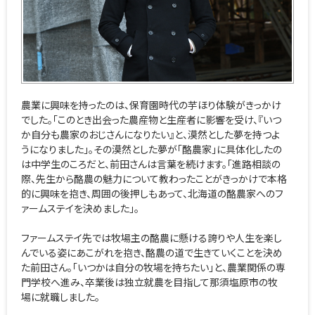
農業に興味を持ったのは、保育園時代の芋ほり体験がきっかけ
でした。「このとき出会った農産物と生産者に影響を受け、『いつ
か自分も農家のおじさんになりたい』と、漠然とした夢を持つよ
うになりました」。その漠然とした夢が「酪農家」に具体化したの
は中学生のころだと、前田さんは言葉を続けます。「進路相談の
際、先生から酪農の魅力について教わったことがきっかけで本格
的に興味を抱き、周囲の後押しもあって、北海道の酪農家へのフ
ァームステイを決めました」。
ファームステイ先では牧場主の酪農に懸ける誇りや人生を楽し
んでいる姿にあこがれを抱き、酪農の道で生きていくことを決め
た前田さん。「いつかは自分の牧場を持ちたい」と、農業関係の専
門学校へ進み、卒業後は独立就農を目指して那須塩原市の牧
場に就職しました。