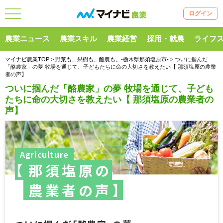
ログイン
農業ニュース
農業スキル
農業経営
採用・就農
ライフ
マイナビ農業TOP
>
野菜も、果樹も、酪農も。‐栃木県那須塩原市‐
> ついに掴んだ
「酪農家」の夢 牧場を通じて、子どもたちに命の大切さを教えたい【 那須塩原の農業
者の声】
ついに掴んだ「酪農家」の夢 牧場を通じて、子ども
たちに命の大切さを教えたい【 那須塩原の農業者の
声】
Agriculture
那須塩原の
農業者の声