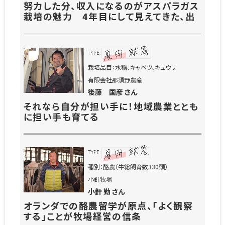
努力した分、収入になるのがアスパラガス
栽培の魅力 4年目にして見えてきた、出
荷額1000万円の大台
栽培品目：水稲、キャベツ、キュウリ
有限会社那須野農産
後藤 国彦 さん
それなら自分が担い手に！地域農業ととも
に担い手も育てる
種別：酪農（牛総飼育数330頭）
小針牧場
小針 勤 さん
オランダでの酪農留学が原点、「よく観察
する」ことが牧場経営の信条