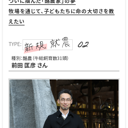
ついに掴んだ「酪農家」の夢
牧場を通じて、子どもたちに命の大切さを教
えたい
02
種別：酪農（牛総飼育数31頭）
前田 匡彦 さん