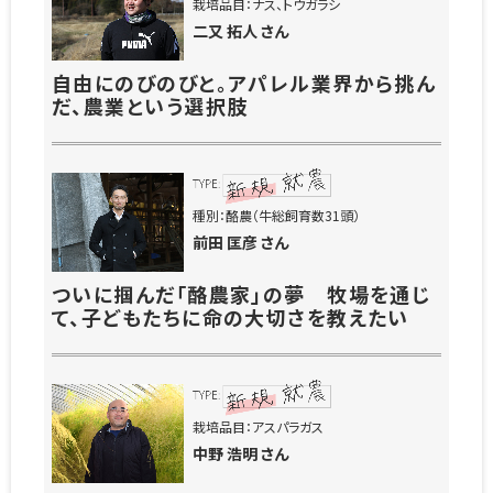
栽培品目：ナス、トウガラシ
二又 拓人 さん
自由にのびのびと。アパレル業界から挑ん
だ、農業という選択肢
種別：酪農（牛総飼育数31頭）
前田 匡彦 さん
ついに掴んだ「酪農家」の夢 牧場を通じ
て、子どもたちに命の大切さを教えたい
栽培品目：アスパラガス
中野 浩明 さん