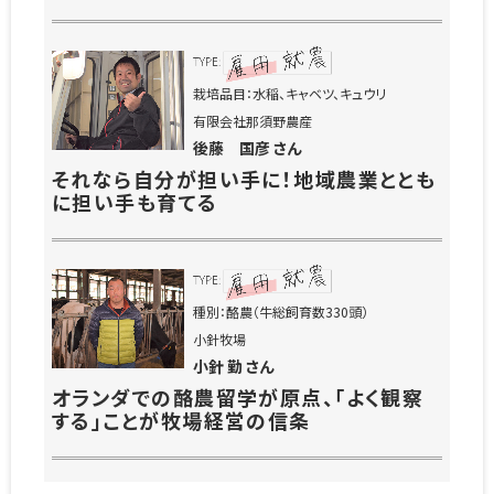
荷額1000万円の大台
栽培品目：水稲、キャベツ、キュウリ
有限会社那須野農産
後藤 国彦 さん
それなら自分が担い手に！地域農業ととも
に担い手も育てる
種別：酪農（牛総飼育数330頭）
小針牧場
小針 勤 さん
オランダでの酪農留学が原点、「よく観察
する」ことが牧場経営の信条