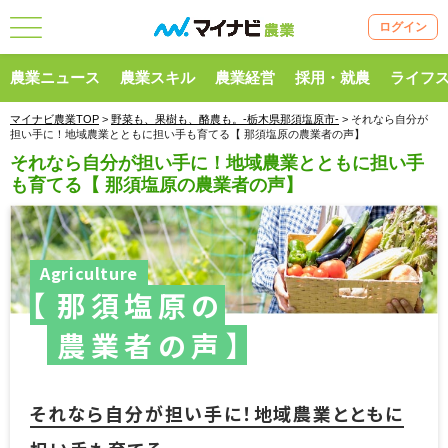
ログイン
農業ニュース
農業スキル
農業経営
採用・就農
ライフ
マイナビ農業TOP
>
野菜も、果樹も、酪農も。‐栃木県那須塩原市‐
> それなら自分が
担い手に！地域農業とともに担い手も育てる【 那須塩原の農業者の声】
それなら自分が担い手に！地域農業とともに担い手
も育てる【 那須塩原の農業者の声】
Agriculture
那須塩原の
農業者の声
それなら自分が担い手に！地域農業とともに