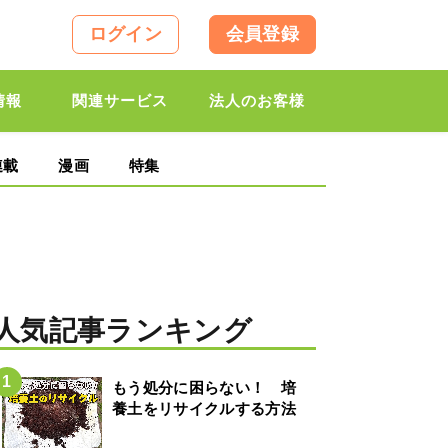
ログイン
会員登録
情報
関連サービス
法人のお客様
連載
漫画
特集
人気記事ランキング
もう処分に困らない！ 培
養土をリサイクルする方法