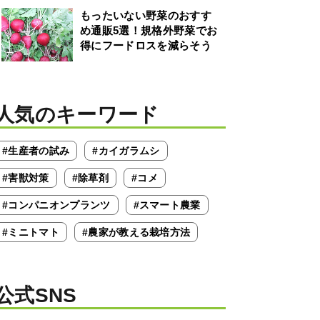
もったいない野菜のおすす
め通販5選！規格外野菜でお
得にフードロスを減らそう
人気のキーワード
#生産者の試み
#カイガラムシ
#害獣対策
#除草剤
#コメ
#コンパニオンプランツ
#スマート農業
#ミニトマト
#農家が教える栽培方法
公式SNS