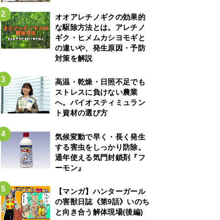
オオアレチノギクの効果的
な駆除方法とは。アレチノ
ギク・ヒメムカシヨモギと
の違いや、発生原因・予防
対策を解説
高温・乾燥・日照不足でも
ストレスに負けない農業
へ。バイオスティミュラン
ト資材の選び方
気候変動で早く・長く発生
する害虫をしっかり防除。
通年使える気門封鎖剤『フ
ーモン』
【マンガ】ハンターガール
の害獣日誌《第9話》いのち
と向き合う解体現場(後編)