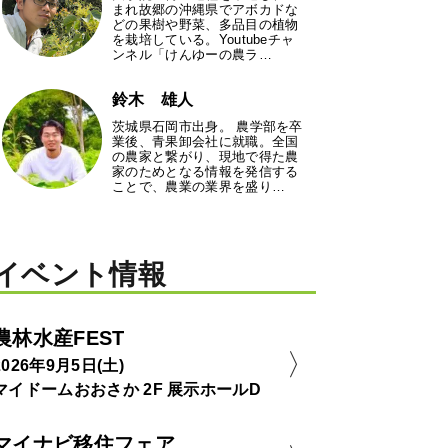
まれ故郷の沖縄県でアボカドな
どの果樹や野菜、多品目の植物
を栽培している。Youtubeチャ
ンネル「けんゆーの農ラ…
鈴木 雄人
茨城県石岡市出身。 農学部を卒
業後、青果卸会社に就職。全国
の農家と繋がり、現地で得た農
家のためとなる情報を発信する
ことで、農業の業界を盛り…
イベント情報
農林水産FEST
2026年9月5日(土)
マイドームおおさか 2F 展示ホールD
マイナビ移住フェア