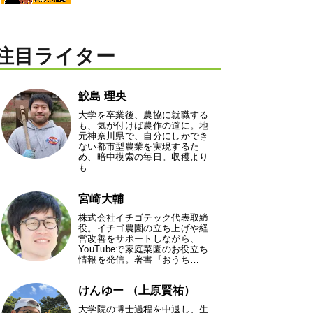
注目ライター
鮫島 理央
大学を卒業後、農協に就職する
も、気が付けば農作の道に。地
元神奈川県で、自分にしかでき
ない都市型農業を実現するた
め、暗中模索の毎日。収穫より
も…
宮崎大輔
株式会社イチゴテック代表取締
役。イチゴ農園の立ち上げや経
営改善をサポートしながら、
YouTubeで家庭菜園のお役立ち
情報を発信。著書『おうち…
けんゆー （上原賢祐）
大学院の博士過程を中退し、生