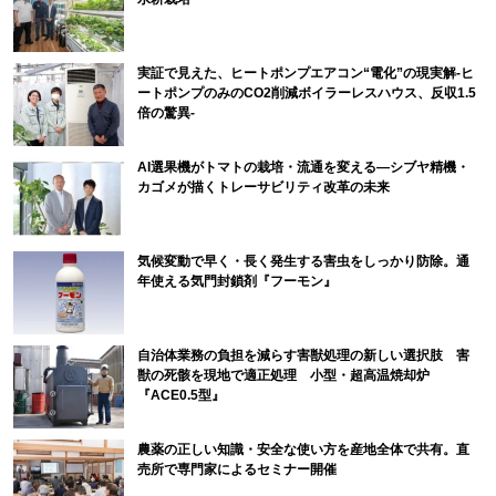
実証で見えた、ヒートポンプエアコン“電化”の現実解-ヒ
ートポンプのみのCO2削減ボイラーレスハウス、反収1.5
倍の驚異-
AI選果機がトマトの栽培・流通を変える―シブヤ精機・
カゴメが描くトレーサビリティ改革の未来
気候変動で早く・長く発生する害虫をしっかり防除。通
年使える気門封鎖剤『フーモン』
自治体業務の負担を減らす害獣処理の新しい選択肢 害
獣の死骸を現地で適正処理 小型・超高温焼却炉
『ACE0.5型』
農薬の正しい知識・安全な使い方を産地全体で共有。直
売所で専門家によるセミナー開催