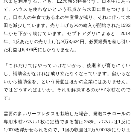
水田を利用することも、EZ水耕の特長です。日本中にあっ
て、ハウスを使わないという観点から水田に目をつけまし
た。日本人の主食である米の生産量が減り、それに伴って水
田も減少しています。売り上げも米の輸入が開始された1993
年から下がり続けています。セプトアグリによると、2014
年、1反あたりの売り上げは9万3,624円、必要経費を差し引い
た利益は6,476円にしかなりません。
「これだけではやっていけないから、後継者が育ちにくい
し、補助金がなければ成り立たなくなっています。儲からな
いから補助金を、という発想はほかの産業にはありません。
ではどうすればよいか。それを解決するのがEZ水耕なので
す」
需要の多いリーフレタスを栽培した場合、発泡スチロールの
専用水耕パネル1枚に定植できる苗は25株。パネルは1反に
1,000枚浮かせられるので、1回の収量は2万5,000株になりま