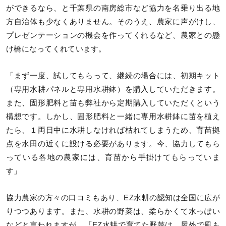
ができるなら、と千葉県の南房総市など協力を名乗り出る地
方自治体も少なくありません。そのうえ、農家に声がけし、
プレゼンテーションの機会を作ってくれるなど、農家との懸
け橋になってくれています。
「まず一度、試してもらって、継続の場合には、初期キット
（専用水耕パネルと専用水耕鉢）を購入していただきます。
また、固形肥料と苗も弊社から定期購入していただくという
構想です。しかし、固形肥料と一緒に専用水耕鉢に苗を植え
たら、１両日中に水耕しなければ枯れてしまうため、育苗拠
点を水田の近くに設ける必要があります。今、協力してもら
っている各地の農家には、育苗から手掛けてもらっていま
す」
協力農家の方々の口コミもあり、EZ水耕の認知は全国に広が
りつつあります。また、水耕の野菜は、柔らかくて水っぽい
などと言われますが、「EZ水耕で育てた野菜は、屋外で風も