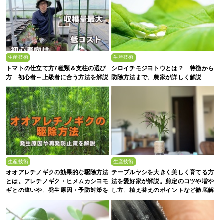
生産技術
生産技術
トマトの仕立て方7種類＆支柱の選び
シロイチモジヨトウとは？ 特徴から
方 初心者～上級者に合う方法を解説
防除方法まで、農家が詳しく解説
生産技術
生産技術
オオアレチノギクの効果的な駆除方法
テーブルヤシを大きく美しく育てる方
とは。アレチノギク・ヒメムカシヨモ
法を愛好家が解説。剪定のコツや増や
ギとの違いや、発生原因・予防対策を
し方、植え替えのポイントなど徹底解
解説
剖