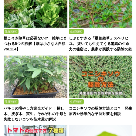
生産技術
生産技術
根こそぎ除草は必要ない!? 雑草にま
しぶとすぎる「最強雑草」スベリヒ
つわる5つの誤解【畑は小さな大自然
ユ。 抜いても生えてくる驚異の生命
vol.114】
力の秘密と、農家が実践する防除の鉄
則
生産技術
生産技術
パキラの増やし方完全ガイド！ 挿し
コニシキソウの駆除方法とは？ 発生
木、接ぎ木、実生。それぞれの手順と
原因や効果的な予防対策を解説
失敗しないコツを苗木屋が解説