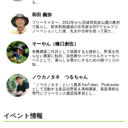
も…
和田 義弥
フリーライター。2011年から茨城県筑波山麓の農村
で暮らし、昭和初期建築の古民家をDIYでセルフリ
ノベーションした後、丸太や古材を使って新た…
そーやん（橋口創也）
有機農家二代目として就農するも挫折し、野菜を売
らない農家に転向。自然農やパーマカルチャーをベ
ースとして、暮らしを豊かにするための畑づくりの
知…
ノウカノタネ つるちゃん
「ノウカノタネ」という農系YouTuber、Podcaster
として活動する多品目野菜＆果樹農家。落葉果樹を
専門にフリーランス園芸指導員とし…
イベント情報