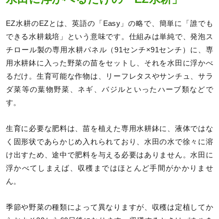
EZ水耕のEZとは、英語の「Easy」の略で、簡単に「誰でも
できる水耕栽培」という意味です。仕組みは単純で、発泡ス
チロール製の専用水耕パネル（91センチ×91センチ）に、専
用水耕鉢に入った野菜の苗をセットし、それを水田に浮かべ
るだけ。生育可能な作物は、リーフレタスやサンチュ、サラ
ダ菜等の葉物野菜、ネギ、バジルといったハーブ類などで
す。
生育に必要な肥料は、苗を植えた専用水耕鉢に、液体ではな
く固形状であらかじめ入れられており、水田の水で徐々に溶
け出すため、途中で肥料を与える必要はありません。水田に
浮かべてしまえば、収穫まではほとんど手間がかかりませ
ん。
季節や野菜の種類によって異なりますが、収穫は定植してか