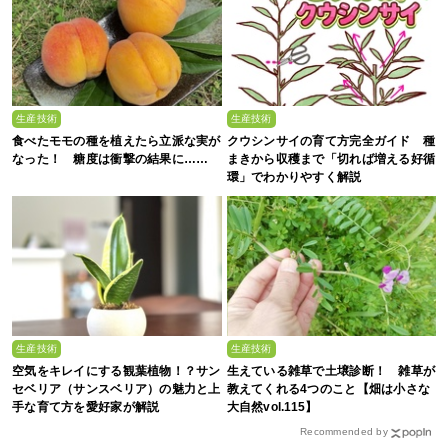
生産技術
生産技術
食べたモモの種を植えたら立派な実が
クウシンサイの育て方完全ガイド 種
なった！ 糖度は衝撃の結果に……
まきから収穫まで「切れば増える好循
環」でわかりやすく解説
生産技術
生産技術
空気をキレイにする観葉植物！？サン
生えている雑草で土壌診断！ 雑草が
セベリア（サンスベリア）の魅力と上
教えてくれる4つのこと【畑は小さな
手な育て方を愛好家が解説
大自然vol.115】
Recommended by