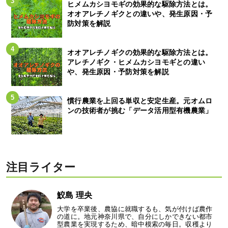
ヒメムカシヨモギの効果的な駆除方法とは。
オオアレチノギクとの違いや、発生原因・予
防対策を解説
オオアレチノギクの効果的な駆除方法とは。
アレチノギク・ヒメムカシヨモギとの違い
や、発生原因・予防対策を解説
慣行農業を上回る単収と安定生産。元オムロ
ンの技術者が挑む「データ活用型有機農業」
注目ライター
鮫島 理央
大学を卒業後、農協に就職するも、気が付けば農作
の道に。地元神奈川県で、自分にしかできない都市
型農業を実現するため、暗中模索の毎日。収穫より