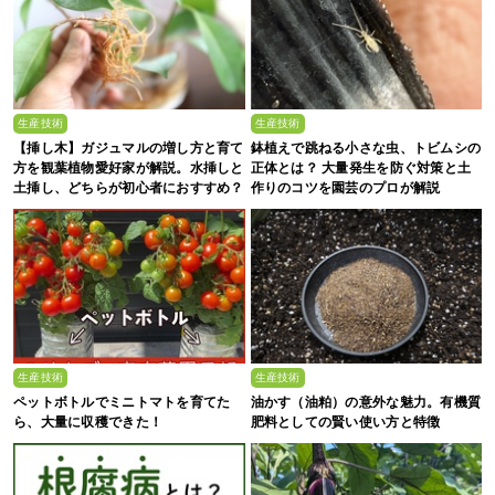
生産技術
生産技術
【挿し木】ガジュマルの増し方と育て
鉢植えで跳ねる小さな虫、トビムシの
方を観葉植物愛好家が解説。水挿しと
正体とは？ 大量発生を防ぐ対策と土
土挿し、どちらが初心者におすすめ？
作りのコツを園芸のプロが解説
生産技術
生産技術
ペットボトルでミニトマトを育てた
油かす（油粕）の意外な魅力。有機質
ら、大量に収穫できた！
肥料としての賢い使い方と特徴