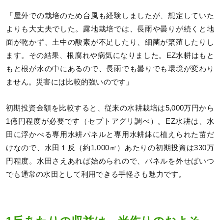
「屋外での栽培のため台風も経験しましたが、想定していた
よりも大丈夫でした。露地栽培では、長雨や曇りが続くと地
面が乾かず、土中の酸素が不足したり、細菌が繁殖したりし
ます。その結果、根腐れや病気になりました。EZ水耕はもと
もと根が水の中にあるので、長雨でも曇りでも環境が変わり
ません。災害には比較的強いのです」
初期投資金額を比較すると、従来の水耕栽培は5,000万円から
1億円程度が必要です（セプトアグリ調べ）。EZ水耕は、水
田に浮かべる専用水耕パネルと専用水耕鉢に植えられた苗だ
けなので、水田１反（約1,000㎡）あたりの初期投資は330万
円程度。水田さえあれば始められので、パネルを外せばいつ
でも通常の水田として利用できる手軽さも魅力です。