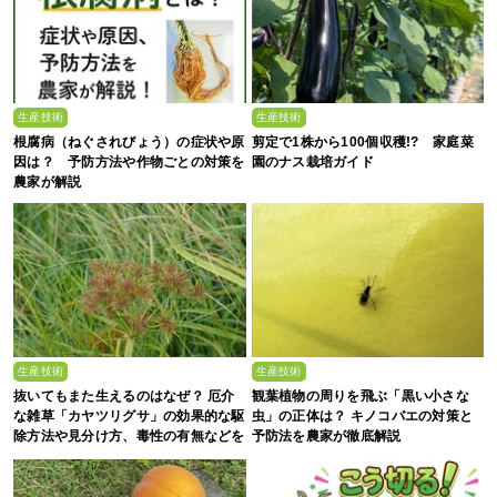
生産技術
生産技術
根腐病（ねぐされびょう）の症状や原
剪定で1株から100個収穫!? 家庭菜
因は？ 予防方法や作物ごとの対策を
園のナス栽培ガイド
農家が解説
生産技術
生産技術
抜いてもまた生えるのはなぜ？ 厄介
観葉植物の周りを飛ぶ「黒い小さな
な雑草「カヤツリグサ」の効果的な駆
虫」の正体は？ キノコバエの対策と
除方法や見分け方、毒性の有無などを
予防法を農家が徹底解説
農家が解説