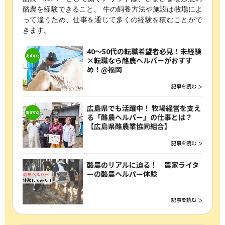
酪農を経験できること。
牛の飼養方法や施設は牧場によ
って違うため、仕事を通じて多くの経験を積むことがで
きます。
40〜50代の転職希望者必見！未経験
×転職なら酪農ヘルパーがおすす
め！@福岡
記事を読む
広島県でも活躍中！ 牧場経営を支え
る「酪農ヘルパー」の仕事とは？
【広島県酪農業協同組合】
記事を読む
酪農のリアルに迫る！ 農家ライタ
ーの酪農ヘルパー体験
記事を読む