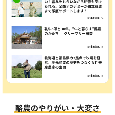
い！給与をもらいながら研修も受け
られる、全酪アカデミーが独立就農
まで徹底サポートします！
記事を読む
乳⽜5頭と30年。“牛と暮らす”酪農
のかたち -クリーマリー農夢
記事を読む
北海道と福島県の2拠点で牧場を経
営。地元産業の歴史をつなぐ女性畜
産農家の奮闘
記事を読む
酪農のやりがい・大変さ