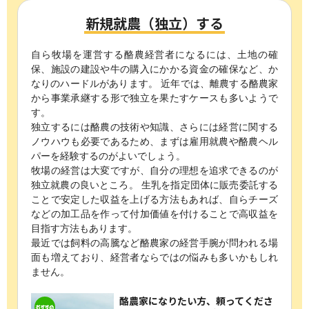
新規就農（独立）する
自ら牧場を運営する酪農経営者になるには、
土地の確
保、施設の建設や牛の購入にかかる資金の確保など、か
なりのハードルがあります。
近年では、離農する酪農家
から事業承継する形で独立を果たすケースも多いようで
す。
独立するには酪農の技術や知識、さらには経営に関する
ノウハウも必要であるため、
まずは雇用就農や酪農ヘル
パーを経験するのがよいでしょう。
牧場の経営は大変ですが、自分の理想を追求できるのが
独立就農の良いところ。
生乳を指定団体に販売委託する
ことで安定した収益を上げる方法もあれば、
自らチーズ
などの加工品を作って付加価値を付けることで高収益を
目指す方法もあります。
最近では飼料の高騰など酪農家の経営手腕が問われる場
面も増えており、
経営者ならではの悩みも多いかもしれ
ません。
酪農家になりたい方、頼ってくださ