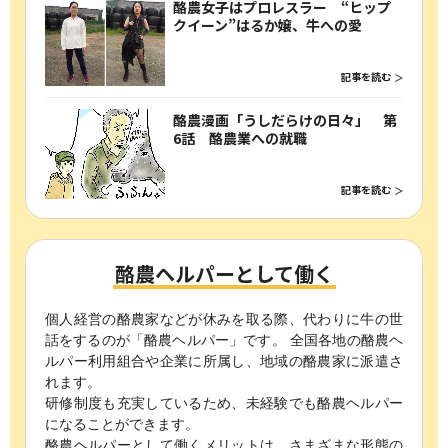
酪農女子はプロレスラー “ヒップ
クイーン”はるか嬢、牛への愛
記事を読む
酪農漫画「うしだらけの日々」 第
6話 酪農業への就職
記事を読む
酪農ヘルパーとして働く
個人経営の酪農家などが休みを取る際、代わりに牛の世
話をするのが「酪農ヘルパー」です。
全国各地の酪農ヘ
ルパー利用組合や企業に所属し、地域の酪農家に派遣さ
れます。
研修制度も充実しているため、未経験でも酪農ヘルパー
になることができます。
酪農ヘルパーとして働くメリットは、さまざまな形態の