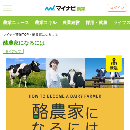
ログイン
農業ニュース
農業スキル
農業経営
採用・就農
ライフ
マイナビ農業TOP
> 酪農家になるには
酪農家になるには
タイアップ