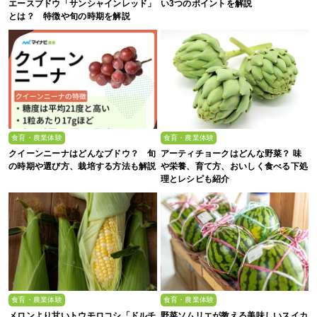
エースブドウ「サンシャインレッド」
い3つのポイントを解説
とは？ 特徴や旬の時期を解説
食育・農業体験
食育・農業体験
クイーンニーナはどんなブドウ？ 旬
アーティチョークはどんな野菜？ 味
の時期や選び方、栽培する方法も解説
や栄養、育て方、おいしく食べる下処
理とレシピも紹介
食育・農業体験
食育・農業体験
メロンより甘いトウモロコシ「ドルチ
野菜ソムリエが教える美味しいスイカ