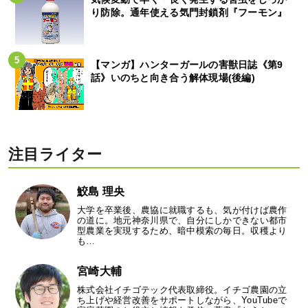
り防除。通年使える気門封鎖剤『フーモン』
【マンガ】ハンターガールの害獣日誌《第9
話》いのちと向き合う解体現場(後編)
注目ライター
鮫島 理央
大学を卒業後、農協に就職するも、気が付けば農作
の道に。地元神奈川県で、自分にしかできない都市
型農業を実現するため、暗中模索の毎日。収穫より
も…
宮崎大輔
株式会社イチゴテック代表取締役。イチゴ農園の立
ち上げや経営改善をサポートしながら、YouTubeで