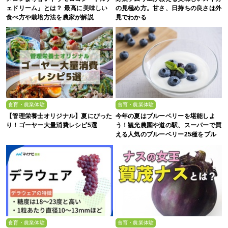
ェドリーム」とは？ 最高に美味しい
の見極め方。甘さ、日持ちの良さは外
食べ方や栽培方法を農家が解説
見でわかる
食育・農業体験
食育・農業体験
【管理栄養士オリジナル】夏にぴった
今年の夏はブルーベリーを堪能しよ
り！ゴーヤー大量消費レシピ5選
う！観光農園や道の駅、スーパーで買
える人気のブルーベリー25種をブル
ーベリー農家の息子が解説
食育・農業体験
食育・農業体験