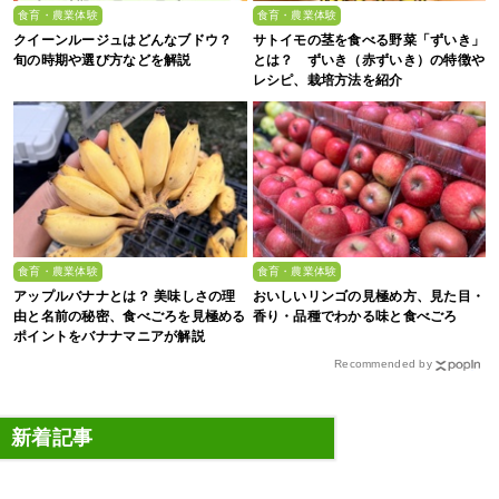
食育・農業体験
食育・農業体験
クイーンルージュはどんなブドウ？
サトイモの茎を食べる野菜「ずいき」
旬の時期や選び方などを解説
とは？ ずいき（赤ずいき）の特徴や
レシピ、栽培方法を紹介
食育・農業体験
食育・農業体験
アップルバナナとは？ 美味しさの理
おいしいリンゴの見極め方、見た目・
由と名前の秘密、食べごろを見極める
香り・品種でわかる味と食べごろ
ポイントをバナナマニアが解説
Recommended by
新着記事