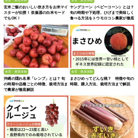
食育・農業体験
食育・農業体験
玄米ご飯のおいしい炊き方をお米マイ
ヤングコーン（ベビーコーン）とは？
スターが伝授！ 炊飯器の白米モード
旬の時期や下処理、ひげまで美味しく
でもOK！
食べる方法をトウモロコシ農家が徹底
解説！
食育・農業体験
食育・農業体験
沖縄の隠れ名果「レンブ」とは？ 旬
まさひめってどんな桃？ 特徴や旬の
の時期や品種ごとの特徴、栽培方法ま
時期、購入方法、栽培方法まで解説
で農家が徹底解説