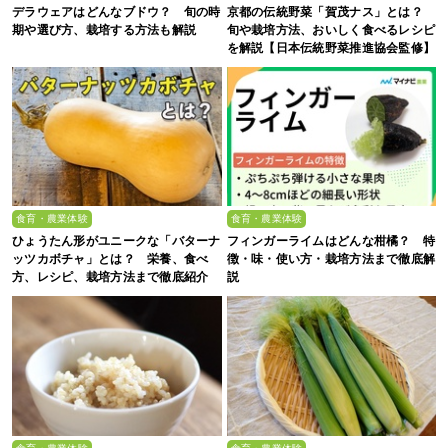
デラウェアはどんなブドウ？ 旬の時
京都の伝統野菜「賀茂ナス」とは？
期や選び方、栽培する方法も解説
旬や栽培方法、おいしく食べるレシピ
を解説【日本伝統野菜推進協会監修】
食育・農業体験
食育・農業体験
ひょうたん形がユニークな「バターナ
フィンガーライムはどんな柑橘？ 特
ッツカボチャ」とは？ 栄養、食べ
徴・味・使い方・栽培方法まで徹底解
方、レシピ、栽培方法まで徹底紹介
説