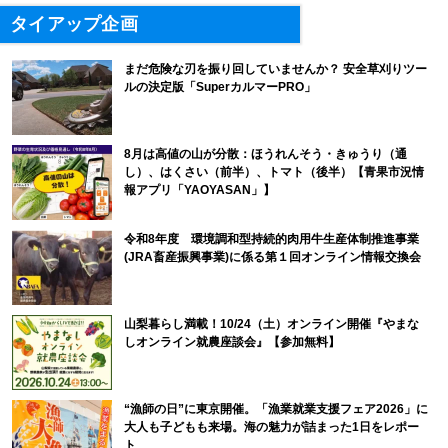
タイアップ企画
まだ危険な刃を振り回していませんか？ 安全草刈りツー
ルの決定版「SuperカルマーPRO」
8月は高値の山が分散：ほうれんそう・きゅうり（通
し）、はくさい（前半）、トマト（後半）【青果市況情
報アプリ「YAOYASAN」】
令和8年度 環境調和型持続的肉用牛生産体制推進事業
(JRA畜産振興事業)に係る第１回オンライン情報交換会
山梨暮らし満載！10/24（土）オンライン開催『やまな
しオンライン就農座談会』【参加無料】
“漁師の日”に東京開催。「漁業就業支援フェア2026」に
大人も子どもも来場。海の魅力が詰まった1日をレポー
ト