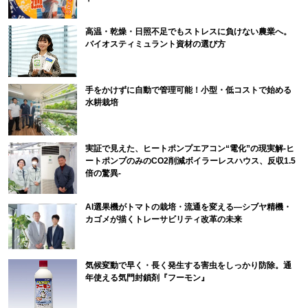
高温・乾燥・日照不足でもストレスに負けない農業へ。
バイオスティミュラント資材の選び方
手をかけずに自動で管理可能！小型・低コストで始める
水耕栽培
実証で見えた、ヒートポンプエアコン“電化”の現実解-ヒ
ートポンプのみのCO2削減ボイラーレスハウス、反収1.5
倍の驚異-
AI選果機がトマトの栽培・流通を変える―シブヤ精機・
カゴメが描くトレーサビリティ改革の未来
気候変動で早く・長く発生する害虫をしっかり防除。通
年使える気門封鎖剤『フーモン』