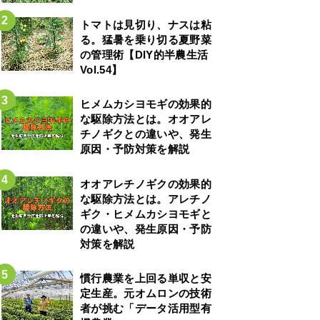
トマトは見切り、ナスは粘
る。猛暑を乗り切る夏野菜
の管理術【DIY的半農生活
Vol.54】
ヒメムカシヨモギの効果的
な駆除方法とは。オオアレ
チノギクとの違いや、発生
原因・予防対策を解説
オオアレチノギクの効果的
な駆除方法とは。アレチノ
ギク・ヒメムカシヨモギと
の違いや、発生原因・予防
対策を解説
慣行農業を上回る単収と安
定生産。元オムロンの技術
者が挑む「データ活用型有