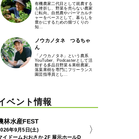
有機農家二代目として就農する
も挫折し、野菜を売らない農家
に転向。自然農やパーマカルチ
ャーをベースとして、暮らしを
豊かにするための畑づくりの
知…
ノウカノタネ つるちゃ
ん
「ノウカノタネ」という農系
YouTuber、Podcasterとして活
動する多品目野菜＆果樹農家。
落葉果樹を専門にフリーランス
園芸指導員とし…
イベント情報
農林水産FEST
2026年9月5日(土)
マイドームおおさか 2F 展示ホールD