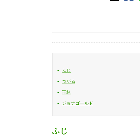
ふじ
つがる
王林
ジョナゴールド
ふじ