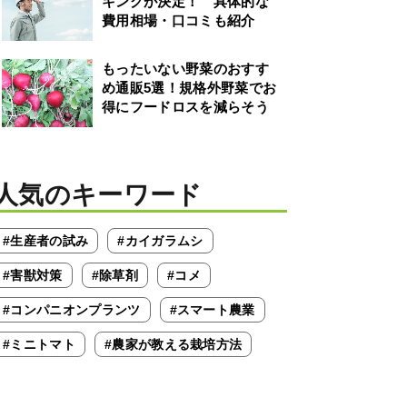
キングが決定！ 具体的な
費用相場・口コミも紹介
もったいない野菜のおすす
め通販5選！規格外野菜でお
得にフードロスを減らそう
人気のキーワード
#生産者の試み
#カイガラムシ
#害獣対策
#除草剤
#コメ
#コンパニオンプランツ
#スマート農業
#ミニトマト
#農家が教える栽培方法