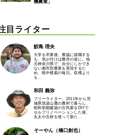
機農業」
注目ライター
鮫島 理央
大学を卒業後、農協に就職する
も、気が付けば農作の道に。地
元神奈川県で、自分にしかでき
ない都市型農業を実現するた
め、暗中模索の毎日。収穫より
も…
和田 義弥
フリーライター。2011年から茨
城県筑波山麓の農村で暮らし、
昭和初期建築の古民家をDIYで
セルフリノベーションした後、
丸太や古材を使って新た…
そーやん（橋口創也）