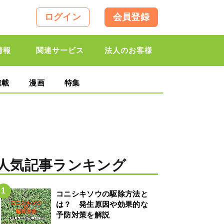
ログイン
会員登録
情報
関連サービス
法人のお客様
連載
漫画
特集
人気記事ランキング
コニシキソウの駆除方法と
は？ 発生原因や効果的な
予防対策を解説