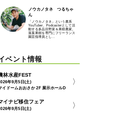
ノウカノタネ つるちゃ
ん
「ノウカノタネ」という農系
YouTuber、Podcasterとして活
動する多品目野菜＆果樹農家。
落葉果樹を専門にフリーランス
園芸指導員とし…
イベント情報
農林水産FEST
2026年9月5日(土)
マイドームおおさか 2F 展示ホールD
マイナビ移住フェア
2026年9月5日(土)