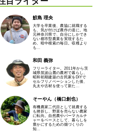
注目ライター
鮫島 理央
大学を卒業後、農協に就職する
も、気が付けば農作の道に。地
元神奈川県で、自分にしかでき
ない都市型農業を実現するた
め、暗中模索の毎日。収穫より
も…
和田 義弥
フリーライター。2011年から茨
城県筑波山麓の農村で暮らし、
昭和初期建築の古民家をDIYで
セルフリノベーションした後、
丸太や古材を使って新た…
そーやん（橋口創也）
有機農家二代目として就農する
も挫折し、野菜を売らない農家
に転向。自然農やパーマカルチ
ャーをベースとして、暮らしを
豊かにするための畑づくりの
知…