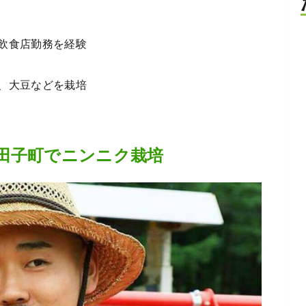
飲食店勤務を経験
、大豆などを栽培
田子町でニンニク栽培