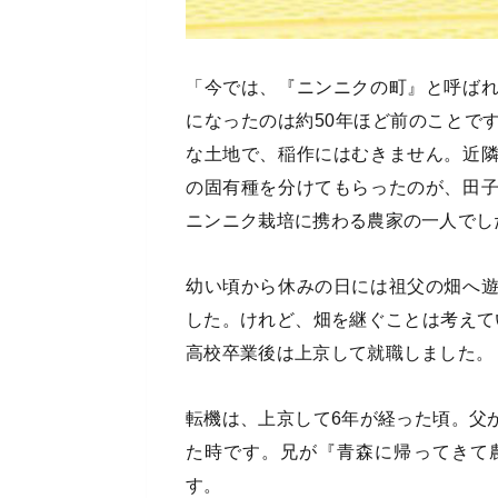
「今では、『ニンニクの町』と呼ば
になったのは約50年ほど前のことで
な土地で、稲作にはむきません。近
の固有種を分けてもらったのが、田
ニンニク栽培に携わる農家の一人でし
幼い頃から休みの日には祖父の畑へ
した。けれど、畑を継ぐことは考えて
高校卒業後は上京して就職しました。
転機は、上京して6年が経った頃。父
た時です。兄が『青森に帰ってきて
す。