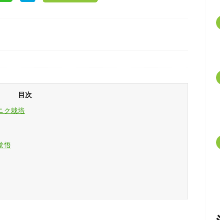
目次
ニク栽培
覚悟