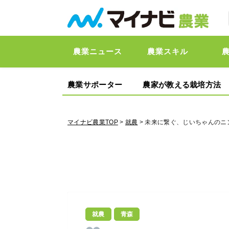
農業ニュース
農業スキル
農業サポーター
農家が教える栽培方法
マイナビ農業TOP
>
就農
> 未来に繋ぐ、じいちゃんの
就農
青森