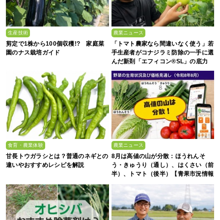
生産技術
農業ニュース
剪定で1株から100個収穫!? 家庭菜
「トマト農家なら間違いなく使う」若
園のナス栽培ガイド
手生産者がコナジラミ防除の一手に選
んだ新剤「エフィコン®SL」の底力
食育・農業体験
農業ニュース
甘長トウガラシとは？普通のネギとの
8月は高値の山が分散：ほうれんそ
違いやおすすめレシピを解説
う・きゅうり（通し）、はくさい（前
半）、トマト（後半）【青果市況情報
アプリ「YAOYASAN」】