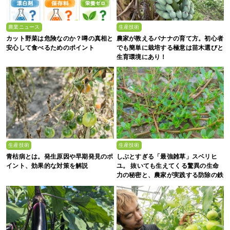
農業ニュース
生産技術
カット野菜は危険なのか？噂の真相と
農家が教えるバナナの育て方。初心者
安心して食べるためのポイント
でも簡単に栽培する極意は苗木選びと
生育環境にあり！
生産技術
生産技術
青枯病とは。発生原因や早期発見のポ
しぶとすぎる「最強雑草」スベリヒ
イント、効果的な対策を解説
ユ。 抜いても生えてくる驚異の生命
力の秘密と、農家が実践する防除の鉄
則