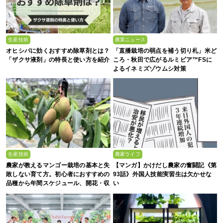
生産技術
農業ニュース
オヒシバに効くおすすめ除草剤とは？
「直播栽培の弱点を補う切り札」米ど
「ザクサ液剤」の特長と使い方を紹介
ころ・秋田で広がるルミビア™FSに
よるイネミズゾウムシ対策
生産技術
農家ライフ
農家が教えるマンゴー栽培の基本と失
【マンガ】かけだし農家の奮闘記《第
敗しない育て方。初心者におすすめの
93話》外国人技能実習生は欠かせな
品種から年間スケジュール、開花・収
い
穫のコツまで徹底解説