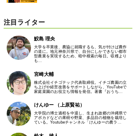
注目ライター
鮫島 理央
大学を卒業後、農協に就職するも、気が付けば農作
の道に。地元神奈川県で、自分にしかできない都市
型農業を実現するため、暗中模索の毎日。収穫より
も…
宮崎大輔
株式会社イチゴテック代表取締役。イチゴ農園の立
ち上げや経営改善をサポートしながら、YouTubeで
家庭菜園のお役立ち情報を発信。著書『おうち…
けんゆー （上原賢祐）
大学院の博士過程を中退し、生まれ故郷の沖縄県で
アボカドなどの果樹や野菜、多品目の植物を栽培し
ている。Youtubeチャンネル「けんゆーの農ラ…
鈴木 雄人