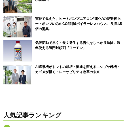
実証で見えた、ヒートポンプエアコン“電化”の現実解-ヒ
ートポンプのみのCO2削減ボイラーレスハウス、反収1.5
倍の驚異-
気候変動で早く・長く発生する害虫をしっかり防除。通
年使える気門封鎖剤『フーモン』
AI選果機がトマトの栽培・流通を変える―シブヤ精機・
カゴメが描くトレーサビリティ改革の未来
人気記事ランキング