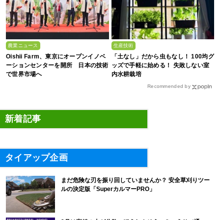
農業ニュース
生産技術
Oishii Farm、東京にオープンイノベ
「土なし」だから虫もなし！ 100均グ
ーションセンターを開所 日本の技術
ッズで手軽に始める！ 失敗しない室
で世界市場へ
内水耕栽培
Recommended by
新着記事
タイアップ企画
まだ危険な刃を振り回していませんか？ 安全草刈りツー
ルの決定版「SuperカルマーPRO」