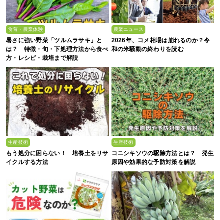
食育・農業体験
農業ニュース
暑さに強い野菜「ツルムラサキ」と
2026年、コメ相場は崩れるのか？令
は？ 特徴・旬・下処理方法から食べ
和の米騒動の終わりを読む
方・レシピ・栽培まで解説
生産技術
生産技術
もう処分に困らない！ 培養土をリサ
コニシキソウの駆除方法とは？ 発生
イクルする方法
原因や効果的な予防対策を解説