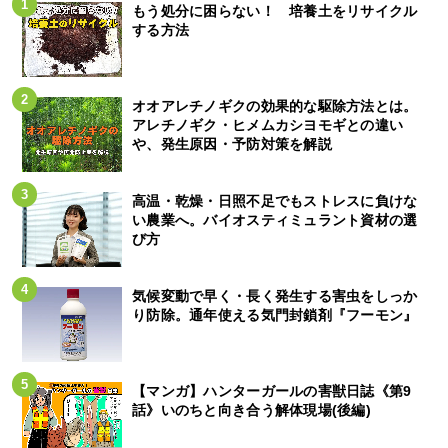
もう処分に困らない！ 培養土をリサイクル
する方法
オオアレチノギクの効果的な駆除方法とは。
アレチノギク・ヒメムカシヨモギとの違い
や、発生原因・予防対策を解説
高温・乾燥・日照不足でもストレスに負けな
い農業へ。バイオスティミュラント資材の選
び方
気候変動で早く・長く発生する害虫をしっか
り防除。通年使える気門封鎖剤『フーモン』
【マンガ】ハンターガールの害獣日誌《第9
話》いのちと向き合う解体現場(後編)