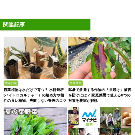
関連記事
生産技術
生産技術
観葉植物は水だけで育つ？ 水耕栽培
猛暑で多発する作物の「日焼け」被害
(ハイドロカルチャー）の始め方や相
を防ぐには？ 家庭菜園で使える8つの
性の良い植物、失敗しない管理のコツ
対策を農家が解説
まで徹底解説