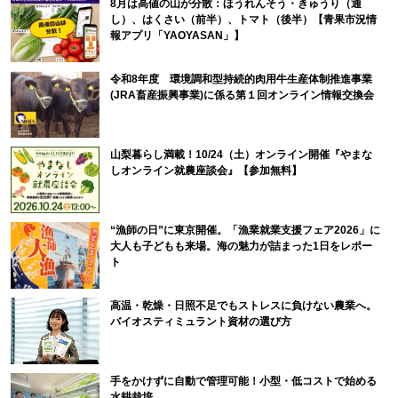
8月は高値の山が分散：ほうれんそう・きゅうり（通
し）、はくさい（前半）、トマト（後半）【青果市況情
報アプリ「YAOYASAN」】
令和8年度 環境調和型持続的肉用牛生産体制推進事業
(JRA畜産振興事業)に係る第１回オンライン情報交換会
山梨暮らし満載！10/24（土）オンライン開催『やまな
しオンライン就農座談会』【参加無料】
“漁師の日”に東京開催。「漁業就業支援フェア2026」に
大人も子どもも来場。海の魅力が詰まった1日をレポー
ト
高温・乾燥・日照不足でもストレスに負けない農業へ。
バイオスティミュラント資材の選び方
手をかけずに自動で管理可能！小型・低コストで始める
水耕栽培