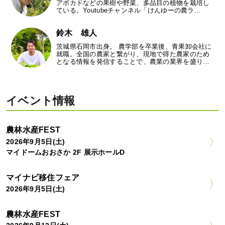
アボカドなどの果樹や野菜、多品目の植物を栽培し
ている。Youtubeチャンネル「けんゆーの農ラ…
鈴木 雄人
茨城県石岡市出身。 農学部を卒業後、青果卸会社に
就職。全国の農家と繋がり、現地で得た農家のため
となる情報を発信することで、農業の業界を盛り…
イベント情報
農林水産FEST
2026年9月5日(土)
マイドームおおさか 2F 展示ホールD
マイナビ移住フェア
2026年9月5日(土)
農林水産FEST