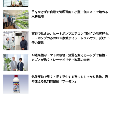
手をかけずに自動で管理可能！小型・低コストで始める
水耕栽培
実証で見えた、ヒートポンプエアコン“電化”の現実解-ヒ
ートポンプのみのCO2削減ボイラーレスハウス、反収1.5
倍の驚異-
AI選果機がトマトの栽培・流通を変える―シブヤ精機・
カゴメが描くトレーサビリティ改革の未来
気候変動で早く・長く発生する害虫をしっかり防除。通
年使える気門封鎖剤『フーモン』