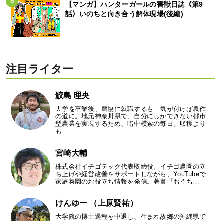
【マンガ】ハンターガールの害獣日誌《第9
話》いのちと向き合う解体現場(後編)
注目ライター
鮫島 理央
大学を卒業後、農協に就職するも、気が付けば農作
の道に。地元神奈川県で、自分にしかできない都市
型農業を実現するため、暗中模索の毎日。収穫より
も…
宮崎大輔
株式会社イチゴテック代表取締役。イチゴ農園の立
ち上げや経営改善をサポートしながら、YouTubeで
家庭菜園のお役立ち情報を発信。著書『おうち…
けんゆー （上原賢祐）
大学院の博士過程を中退し、生まれ故郷の沖縄県で