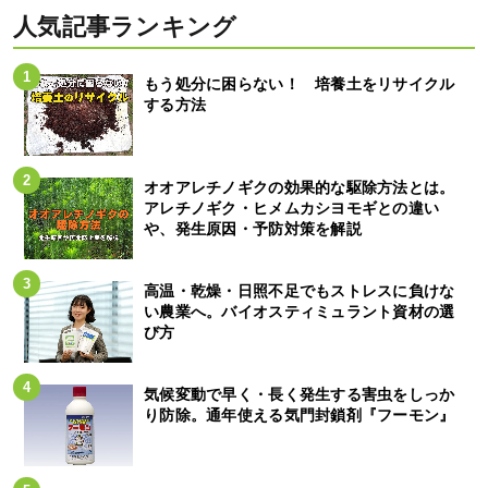
人気記事ランキング
もう処分に困らない！ 培養土をリサイクル
する方法
オオアレチノギクの効果的な駆除方法とは。
アレチノギク・ヒメムカシヨモギとの違い
や、発生原因・予防対策を解説
高温・乾燥・日照不足でもストレスに負けな
い農業へ。バイオスティミュラント資材の選
び方
気候変動で早く・長く発生する害虫をしっか
り防除。通年使える気門封鎖剤『フーモン』