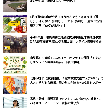
ルの決定版「SuperカルマーPRO」
8月は高値の山が分散：ほうれんそう・きゅうり（通
し）、はくさい（前半）、トマト（後半）【青果市況情
報アプリ「YAOYASAN」】
令和8年度 環境調和型持続的肉用牛生産体制推進事業
(JRA畜産振興事業)に係る第１回オンライン情報交換会
山梨暮らし満載！10/24（土）オンライン開催『やまな
しオンライン就農座談会』【参加無料】
“漁師の日”に東京開催。「漁業就業支援フェア2026」に
大人も子どもも来場。海の魅力が詰まった1日をレポー
ト
高温・乾燥・日照不足でもストレスに負けない農業へ。
バイオスティミュラント資材の選び方