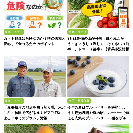
農業ニュース
農業ニュース
カット野菜は危険なのか？噂の真相と
8月は高値の山が分散：ほうれんそ
安心して食べるためのポイント
う・きゅうり（通し）、はくさい（前
半）、トマト（後半）【青果市況情報
アプリ「YAOYASAN」】
農業ニュース
食育・農業体験
「直播栽培の弱点を補う切り札」米ど
今年の夏はブルーベリーを堪能しよ
ころ・秋田で広がるルミビア™FSに
う！観光農園や道の駅、スーパーで買
よるイネミズゾウムシ対策
える人気のブルーベリー25種をブル
ーベリー農家の息子が解説