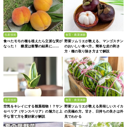
生産技術
食育・農業体験
食べたモモの種を植えたら立派な実が
野菜ソムリエが教える、マンゴスチン
なった！ 糖度は衝撃の結果に……
のおいしい食べ方。簡単な皮の剥き
方・種の取り除き方まで解説
生産技術
食育・農業体験
空気をキレイにする観葉植物！？サン
野菜ソムリエが教える美味しいスイカ
セベリア（サンスベリア）の魅力と上
の見極め方。甘さ、日持ちの良さは外
手な育て方を愛好家が解説
見でわかる