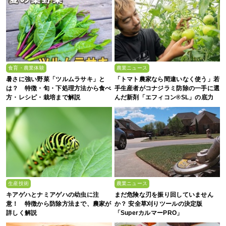
食育・農業体験
農業ニュース
暑さに強い野菜「ツルムラサキ」と
「トマト農家なら間違いなく使う」若
は？ 特徴・旬・下処理方法から食べ
手生産者がコナジラミ防除の一手に選
方・レシピ・栽培まで解説
んだ新剤「エフィコン®SL」の底力
生産技術
農業ニュース
キアゲハとナミアゲハの幼虫に注
まだ危険な刃を振り回していません
意！ 特徴から防除方法まで、農家が
か？ 安全草刈りツールの決定版
詳しく解説
「SuperカルマーPRO」