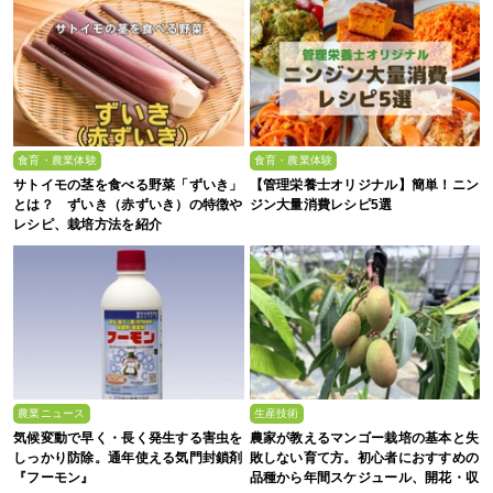
食育・農業体験
食育・農業体験
サトイモの茎を食べる野菜「ずいき」
【管理栄養士オリジナル】簡単！ニン
とは？ ずいき（赤ずいき）の特徴や
ジン大量消費レシピ5選
レシピ、栽培方法を紹介
農業ニュース
生産技術
気候変動で早く・長く発生する害虫を
農家が教えるマンゴー栽培の基本と失
しっかり防除。通年使える気門封鎖剤
敗しない育て方。初心者におすすめの
『フーモン』
品種から年間スケジュール、開花・収