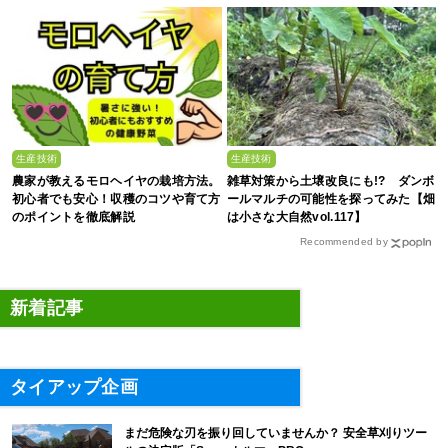
穫のコツまで徹底解説
生産技術
生産技術
農家が教えるモロヘイヤの栽培方法。
雑草対策から土壌改良にも!? ダンボ
初心者でも安心！収穫のコツや育て方
ールマルチの可能性を探ってみた【畑
のポイントを徹底解説
は小さな大自然vol.117】
Recommended by
新着記事
タイアップ企画
まだ危険な刃を振り回していませんか？ 安全草刈りツー