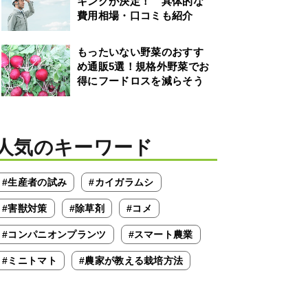
キングが決定！ 具体的な
費用相場・口コミも紹介
もったいない野菜のおすす
め通販5選！規格外野菜でお
得にフードロスを減らそう
人気のキーワード
#生産者の試み
#カイガラムシ
#害獣対策
#除草剤
#コメ
#コンパニオンプランツ
#スマート農業
#ミニトマト
#農家が教える栽培方法