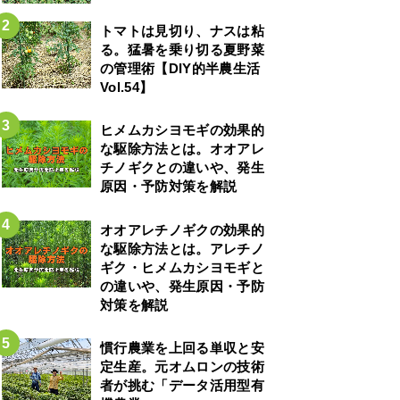
トマトは見切り、ナスは粘
る。猛暑を乗り切る夏野菜
の管理術【DIY的半農生活
Vol.54】
ヒメムカシヨモギの効果的
な駆除方法とは。オオアレ
チノギクとの違いや、発生
原因・予防対策を解説
オオアレチノギクの効果的
な駆除方法とは。アレチノ
ギク・ヒメムカシヨモギと
の違いや、発生原因・予防
対策を解説
慣行農業を上回る単収と安
定生産。元オムロンの技術
者が挑む「データ活用型有