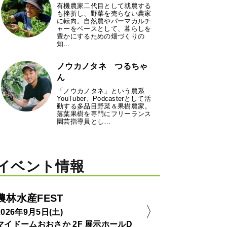
有機農家二代目として就農する
も挫折し、野菜を売らない農家
に転向。自然農やパーマカルチ
ャーをベースとして、暮らしを
豊かにするための畑づくりの
知…
ノウカノタネ つるちゃ
ん
「ノウカノタネ」という農系
YouTuber、Podcasterとして活
動する多品目野菜＆果樹農家。
落葉果樹を専門にフリーランス
園芸指導員とし…
イベント情報
農林水産FEST
2026年9月5日(土)
マイドームおおさか 2F 展示ホールD