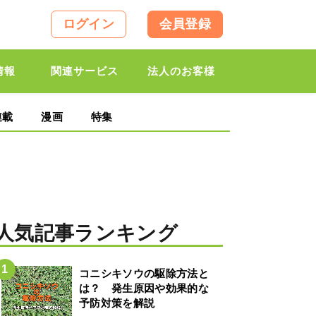
ログイン
会員登録
情報
関連サービス
法人のお客様
連載
漫画
特集
人気記事ランキング
コニシキソウの駆除方法と
は？ 発生原因や効果的な
予防対策を解説