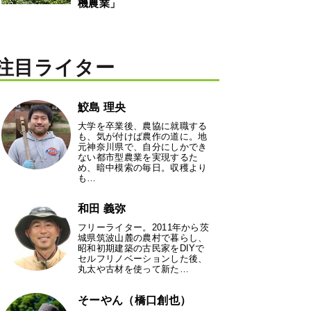
機農業」
注目ライター
鮫島 理央
大学を卒業後、農協に就職する
も、気が付けば農作の道に。地
元神奈川県で、自分にしかでき
ない都市型農業を実現するた
め、暗中模索の毎日。収穫より
も…
和田 義弥
フリーライター。2011年から茨
城県筑波山麓の農村で暮らし、
昭和初期建築の古民家をDIYで
セルフリノベーションした後、
丸太や古材を使って新た…
そーやん（橋口創也）