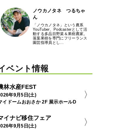
ノウカノタネ つるちゃ
ん
「ノウカノタネ」という農系
YouTuber、Podcasterとして活
動する多品目野菜＆果樹農家。
落葉果樹を専門にフリーランス
園芸指導員とし…
イベント情報
農林水産FEST
2026年9月5日(土)
マイドームおおさか 2F 展示ホールD
マイナビ移住フェア
2026年9月5日(土)