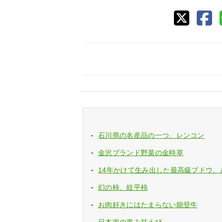
石川県の名産品の一つ、レンコン
金沢ブランド野菜の金時草
14年かけて生み出した最高級ブドウ、
幻の柿、紋平柿
お肉好きにはたまらない能登牛