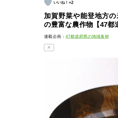
+2
加賀野菜や能登地方の
の豊富な農作物【47都
連載企画：
47都道府県の地域食材
米