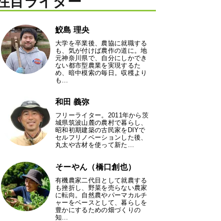
注目ライター
鮫島 理央
大学を卒業後、農協に就職する
も、気が付けば農作の道に。地
元神奈川県で、自分にしかでき
ない都市型農業を実現するた
め、暗中模索の毎日。収穫より
も…
和田 義弥
フリーライター。2011年から茨
城県筑波山麓の農村で暮らし、
昭和初期建築の古民家をDIYで
セルフリノベーションした後、
丸太や古材を使って新た…
そーやん（橋口創也）
有機農家二代目として就農する
も挫折し、野菜を売らない農家
に転向。自然農やパーマカルチ
ャーをベースとして、暮らしを
豊かにするための畑づくりの
知…