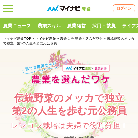
ログイン
農業ニュース
農業スキル
農業経営
採用・就農
ライフ
マイナビ農業TOP
>
マイナビ農業 × 農業女子 農業を選んだワケ
> 伝統野菜のメッカ
で独立 第2の人生を歩む元公務員
伝統野菜のメッカで独立
第2の人生を歩む元公務員
レンコン栽培は夫婦で役割分担！