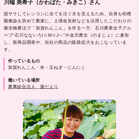
川端 美希子（かわばた・みきこ）さん
脱サラしてレンコンに全てを注ぐ夫を支えるため、自身も幼稚
園教諭を辞めて農家に。土壌改良材などを活用したこだわりの
微生物農法で「加賀れんこん」を作る一方、石川農業女子グル
ープ“石川なないろI☆М☆J～”や金沢農女（のまじょ）に参加
し、新商品開発や、自社の商品の販路拡大をおこなっていま
す。
作っているもの
加賀れんこん・米・玉ねぎ・にんにく
働いている場所
農事組合法人 蓮だより