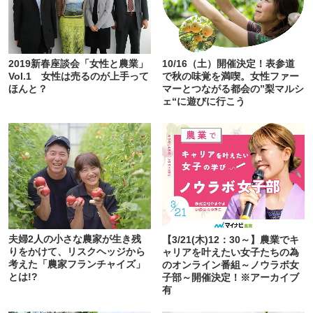
2019新春座談会「女性と農業」
10/16（土）開催決定！表参道
Vol.1 女性は売るのが上手って
で秋の味覚を満喫。女性ファー
ほんと？
マーとつながる都会の”梨マルシ
ェ“に遊びに行こう
夫婦2人の小さな農家が生き残
【3/21(木)12：30～】農業でキ
りをかけて、リスクヘッジから
ャリアを叶えたい女子たちの為
考えた「農家フランチャイズ」
のオンライン番組～ノウラボ女
とは!?
子部～開催決定！※アーカイブ
有