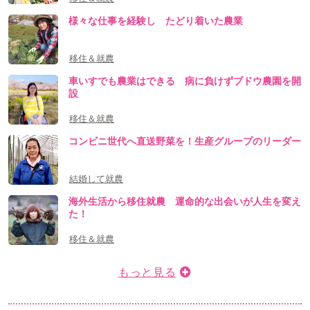
様々な仕事を経験し たどり着いた農業
移住＆就農
車いすでも農業はできる 病に負けずブドウ農園を開
設
移住＆就農
コンビニ世代へ直送野菜を！生産グループのリーダー
結婚して就農
海外生活から移住就農 運命的な出会いが人生を変え
た！
移住＆就農
もっと見る