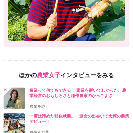
ほかの
農業女子
インタビューをみる
農業って何でもできる！ 家業を継いでわかった、農
業経営のおもしろさと稲作農家のかっこよさ
農業を継ぐ
一度は諦めた移住就農。 運命の出会いで念願の農業
デビュー！
移住＆就農