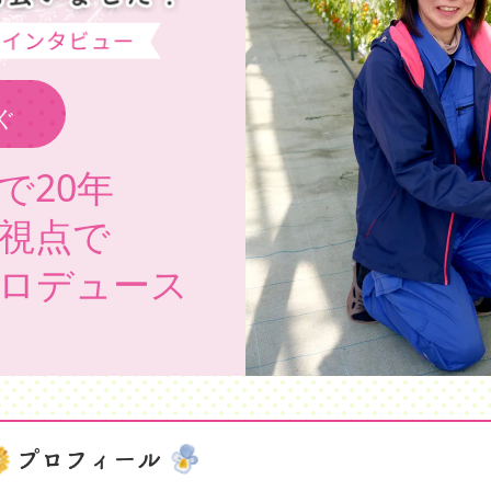
ぐ
で20年
視点で
ロデュース