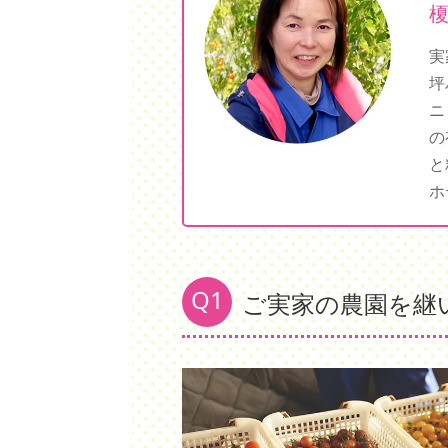
実
坪
ニ
の
と
ホ
Q1
ご実家の農園を継