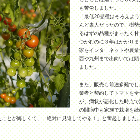
も苦労しました。
「最低20品種はそろえよ
んど素人だったので、樹勢
るはずの品種がまったく甘
つかむのに３年はかかりま
家をインターネットや農業
西や九州まで出向いては頭
ました。
また、販売も前途多難でし
業者と契約してトマトを全
が、病状が悪化した時点で
の闘病中も家族で栽培を続
たことが悔しくて、「絶対に見返してやる！」と奮起しました