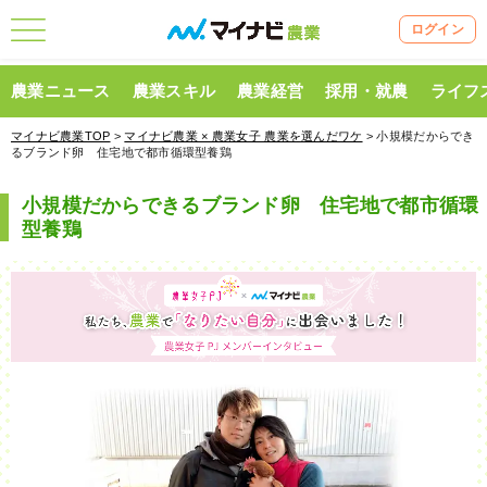
ログイン
農業ニュース
農業スキル
農業経営
採用・就農
ライフ
マイナビ農業TOP
>
マイナビ農業 × 農業女子 農業を選んだワケ
> 小規模だからでき
るブランド卵 住宅地で都市循環型養鶏
小規模だからできるブランド卵 住宅地で都市循環
型養鶏