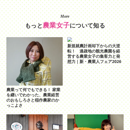
More
農業女子
もっと
について知る
新規就農計画却下からの大逆
転！ 過疎地の観光農園を経
営する農業女子の集客力と発
想力｜新・農業人フェア2026
農業って何でもできる！ 家業
を継いでわかった、農業経営
のおもしろさと稲作農家のか
っこよさ