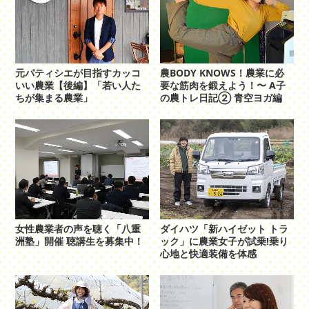
元パティシエが目指すカッコ
農BODY KNOWS！農業に必
いい農業【後編】「若い人た
要な筋肉を鍛えよう！〜 A子
ちが集まる農業」
の農トレ日記② 青空ヨガ編
女性農業者の声を聴く「八重
ダイハツ「新ハイゼット トラ
洲塾」開催 聴講生を募集中！
ック」に農業女子が試乗!乗り
心地と快適装備を体感