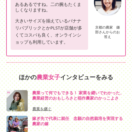
あるあるですね。二の腕もたくま
しくなりますね。
大きいサイズを揃えているバナナ
リパブリックとかPLSTが店舗が多
京都の農家 鎌
部さんからのお
くてコスパも良く、オンラインシ
答え
ョップも利用しています。
ほかの
農業女子
インタビューをみる
農業って何でもできる！ 家業を継いでわかった、
農業経営のおもしろさと稲作農家のかっこよさ
農業を継ぐ
嫁ぎ先で代表に就任 念願の自然栽培を実現する
農家の嫁