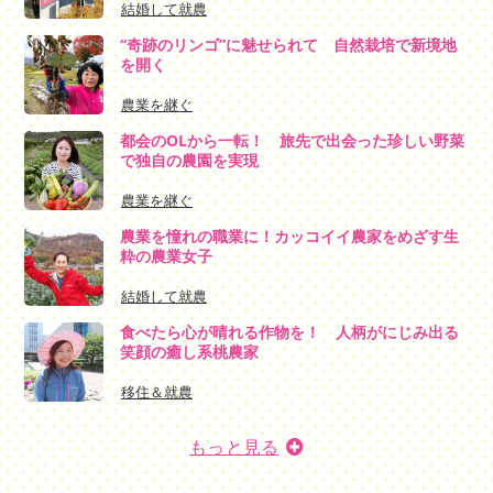
結婚して就農
“奇跡のリンゴ”に魅せられて 自然栽培で新境地
を開く
農業を継ぐ
都会のOLから一転！ 旅先で出会った珍しい野菜
で独自の農園を実現
農業を継ぐ
農業を憧れの職業に！カッコイイ農家をめざす生
粋の農業女子
結婚して就農
食べたら心が晴れる作物を！ 人柄がにじみ出る
笑顔の癒し系桃農家
移住＆就農
もっと見る