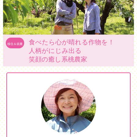
食べたら心が晴れる作物を！
移住＆就農
人柄がにじみ出る
笑顔の癒し系桃農家