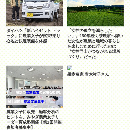
ダイハツ「新ハイゼット トラ
「女性の孤立を減らした
ック」に農業女子が試乗!乗り
い」。130年続く茶農家へ嫁い
心地と快適装備を体感
だ女性が農業と地域の暮らし
を楽しむために行ったのは
〝女性同士がつながれる場所
づくり〟だった
果樹農家 青木祥子さん
農業女子に販売、顧客分析の
ヒントを。みやぎ農業女子リ
ーダー育成塾開催【第2回開催
参加者募集中】