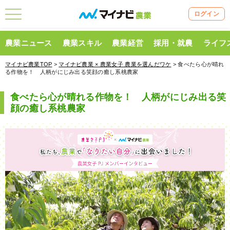
ログイン
農業ニュース
農業スキル
農業経営
採用・就農
ライフ
マイナビ農業TOP
>
マイナビ農業 × 農業女子 農業を選んだワケ
> 食べたら心が晴れ
る作物を！ 人柄がにじみ出る笑顔の癒し系桃農家
食べたら心が晴れる作物を！ 人柄がにじみ出る笑
顔の癒し系桃農家