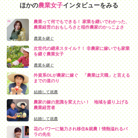
ほかの
農業女子
インタビューをみる
農業って何でもできる！ 家業を継いでわかった、
農業経営のおもしろさと稲作農家のかっこよさ
農業を継ぐ
次世代の継承スタイル？！ 非農家に嫁いでも家業
を継ぐ農業女子
農業を継ぐ
外資系OLが農家に嫁ぐ 「農業は天職」と言える
までの道のり
結婚して就農
農家の嫁の意識を変えたい！ 地域を盛り上げる
農業経営者
結婚して就農
花のパワーに魅力され移住&就農！情熱溢れるバ
ラの先生