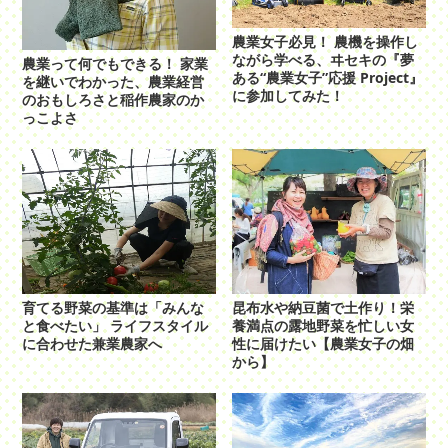
農業女子必見！ 農機を操作し
ながら学べる、ヰセキの『夢
農業って何でもできる！ 家業
ある“農業女子”応援 Project』
を継いでわかった、農業経営
に参加してみた！
のおもしろさと稲作農家のか
っこよさ
育てる野菜の基準は「みんな
昆布水や納豆菌で土作り！栄
と食べたい」 ライフスタイル
養満点の露地野菜を忙しい女
に合わせた兼業農家へ
性に届けたい【農業女子の畑
から】