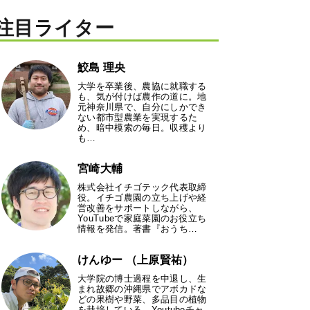
注目ライター
鮫島 理央
大学を卒業後、農協に就職する
も、気が付けば農作の道に。地
元神奈川県で、自分にしかでき
ない都市型農業を実現するた
め、暗中模索の毎日。収穫より
も…
宮崎大輔
株式会社イチゴテック代表取締
役。イチゴ農園の立ち上げや経
営改善をサポートしながら、
YouTubeで家庭菜園のお役立ち
情報を発信。著書『おうち…
けんゆー （上原賢祐）
大学院の博士過程を中退し、生
まれ故郷の沖縄県でアボカドな
どの果樹や野菜、多品目の植物
を栽培している。Youtubeチャ