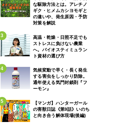
な駆除方法とは。アレチノ
ギク・ヒメムカシヨモギと
の違いや、発生原因・予防
対策を解説
高温・乾燥・日照不足でも
ストレスに負けない農業
へ。バイオスティミュラン
ト資材の選び方
気候変動で早く・長く発生
する害虫をしっかり防除。
通年使える気門封鎖剤『フ
ーモン』
【マンガ】ハンターガール
の害獣日誌《第9話》いのち
と向き合う解体現場(後編)