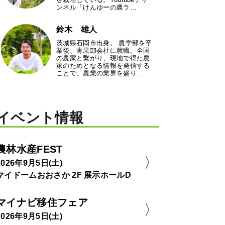
ンネル「けんゆーの農ラ…
鈴木 雄人
茨城県石岡市出身。 農学部を卒
業後、青果卸会社に就職。全国
の農家と繋がり、現地で得た農
家のためとなる情報を発信する
ことで、農業の業界を盛り…
イベント情報
農林水産FEST
2026年9月5日(土)
マイドームおおさか 2F 展示ホールD
マイナビ移住フェア
2026年9月5日(土)