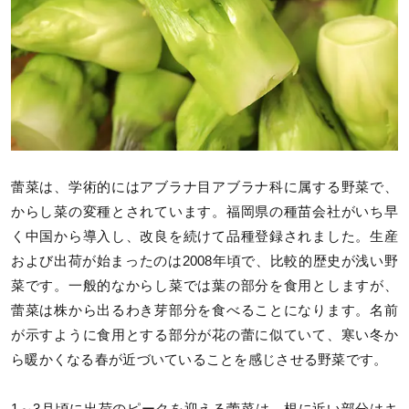
蕾菜は、学術的にはアブラナ目アブラナ科に属する野菜で、
からし菜の変種とされています。福岡県の種苗会社がいち早
く中国から導入し、改良を続けて品種登録されました。生産
および出荷が始まったのは2008年頃で、比較的歴史が浅い野
菜です。一般的なからし菜では葉の部分を食用としますが、
蕾菜は株から出るわき芽部分を食べることになります。名前
が示すように食用とする部分が花の蕾に似ていて、寒い冬か
ら暖かくなる春が近づいていることを感じさせる野菜です。
1～3月頃に出荷のピークを迎える蕾菜は、根に近い部分はキ