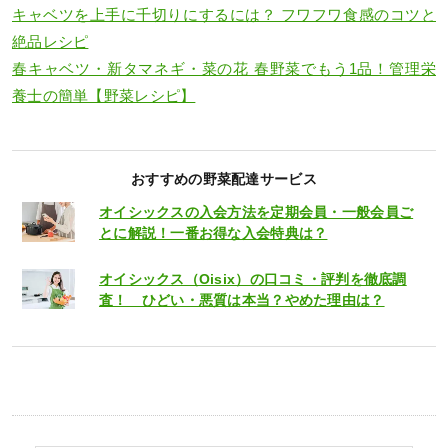
キャベツを上手に千切りにするには？ フワフワ食感のコツと
絶品レシピ
春キャベツ・新タマネギ・菜の花 春野菜でもう1品！管理栄
養士の簡単【野菜レシピ】
おすすめの野菜配達サービス
オイシックスの入会方法を定期会員・一般会員ご
とに解説！一番お得な入会特典は？
オイシックス（Oisix）の口コミ・評判を徹底調
査！ ひどい・悪質は本当？やめた理由は？