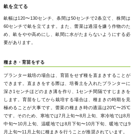
畝を立てる
畝幅は120〜130センチ、条間は50センチで2条立て、株間は
60センチで畝を立てます。また、蕾菜は過湿を嫌う作物のた
め、畝をやや高めにし、畝間に水がたまらないようにする必
要があります。
種まき・育苗をする
プランター栽培の場合は、育苗をせず種を直まきすることが
できます。直まきをする際は、培養土を入れたプランターに
深さ1センチほどのまき溝を作り、1センチ間隔ですじまきを
します。育苗をしてから栽培する場合は、種まきの時期を見
極めることが大事です。蕾菜の種まき時の適温は20℃〜25℃
です。そのため、寒地では7月上旬〜8月上旬、寒冷地では8月
中旬〜10月上旬、温暖地では8月下旬〜10月下旬、暖地では9
月上旬〜11月上旬に種まきを行うことが推奨されています。