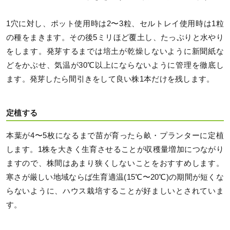
1穴に対し、ポット使用時は2〜3粒、セルトレイ使用時は1粒
の種をまきます。その後5ミリほど覆土し、たっぷりと水やり
をします。発芽するまでは培土が乾燥しないように新聞紙な
どをかぶせ、気温が30℃以上にならないように管理を徹底し
ます。発芽したら間引きをして良い株1本だけを残します。
定植する
本葉が4〜5枚になるまで苗が育ったら畝・プランターに定植
します。1株を大きく生育させることが収穫量増加につながり
ますので、株間はあまり狭くしないことをおすすめします。
寒さが厳しい地域ならば生育適温(15℃〜20℃)の期間が短くな
らないように、ハウス栽培することが好ましいとされていま
す。