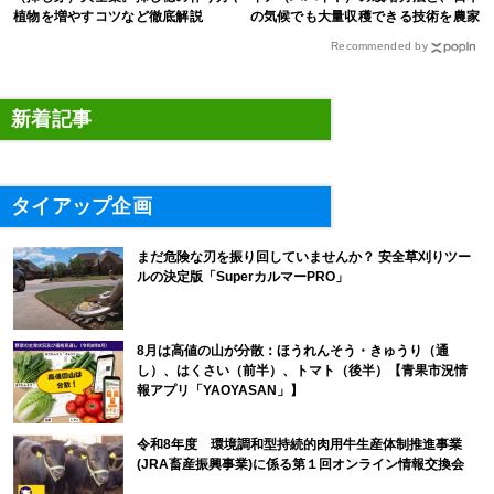
植物を増やすコツなど徹底解説
の気候でも大量収穫できる技術を農家
が解説
Recommended by
新着記事
タイアップ企画
まだ危険な刃を振り回していませんか？ 安全草刈りツー
ルの決定版「SuperカルマーPRO」
8月は高値の山が分散：ほうれんそう・きゅうり（通
し）、はくさい（前半）、トマト（後半）【青果市況情
報アプリ「YAOYASAN」】
令和8年度 環境調和型持続的肉用牛生産体制推進事業
(JRA畜産振興事業)に係る第１回オンライン情報交換会