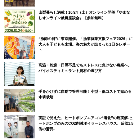
山梨暮らし満載！10/24（土）オンライン開催『やまな
しオンライン就農座談会』【参加無料】
“漁師の日”に東京開催。「漁業就業支援フェア2026」に
大人も子どもも来場。海の魅力が詰まった1日をレポー
ト
高温・乾燥・日照不足でもストレスに負けない農業へ。
バイオスティミュラント資材の選び方
手をかけずに自動で管理可能！小型・低コストで始める
水耕栽培
実証で見えた、ヒートポンプエアコン“電化”の現実解-ヒ
ートポンプのみのCO2削減ボイラーレスハウス、反収1.5
倍の驚異-