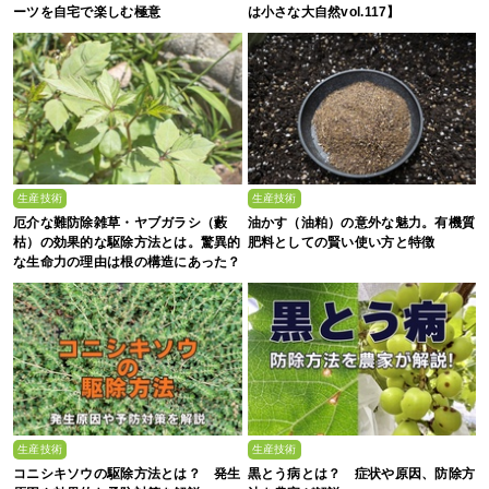
ーツを自宅で楽しむ極意
は小さな大自然vol.117】
生産技術
生産技術
厄介な難防除雑草・ヤブガラシ（藪
油かす（油粕）の意外な魅力。有機質
枯）の効果的な駆除方法とは。驚異的
肥料としての賢い使い方と特徴
な生命力の理由は根の構造にあった？
生産技術
生産技術
コニシキソウの駆除方法とは？ 発生
黒とう病とは？ 症状や原因、防除方