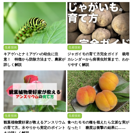
生産技術
生産技術
キアゲハとナミアゲハの幼虫に注
ジャガイモの育て方完全ガイド 栽培
意！ 特徴から防除方法まで、農家が
カレンダーから病害虫対策まで、わか
詳しく解説
りやすく解説
生産技術
生産技術
観葉植物愛好家が教えるアンスリウム
食べたモモの種を植えたら立派な実が
の育て方。水やりから剪定のポイント
なった！ 糖度は衝撃の結果に……
まで詳しく解説