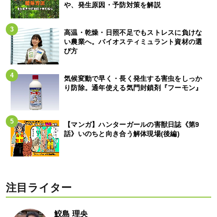
や、発生原因・予防対策を解説
高温・乾燥・日照不足でもストレスに負けな
い農業へ。バイオスティミュラント資材の選
び方
気候変動で早く・長く発生する害虫をしっか
り防除。通年使える気門封鎖剤『フーモン』
【マンガ】ハンターガールの害獣日誌《第9
話》いのちと向き合う解体現場(後編)
注目ライター
鮫島 理央