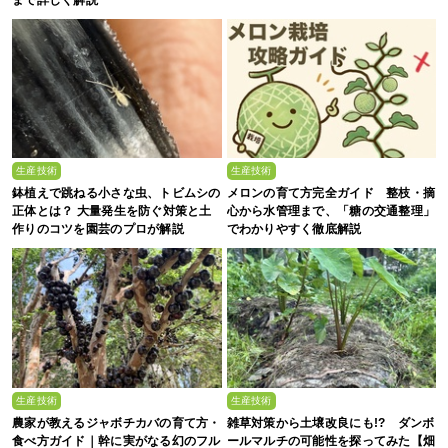
生産技術
生産技術
鉢植えで跳ねる小さな虫、トビムシの
メロンの育て方完全ガイド 整枝・摘
正体とは？ 大量発生を防ぐ対策と土
心から水管理まで、「糖の交通整理」
作りのコツを園芸のプロが解説
でわかりやすく徹底解説
生産技術
生産技術
農家が教えるジャボチカバの育て方・
雑草対策から土壌改良にも!? ダンボ
食べ方ガイド｜幹に実がなる幻のフル
ールマルチの可能性を探ってみた【畑