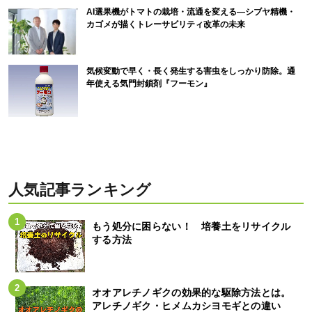
AI選果機がトマトの栽培・流通を変える―シブヤ精機・
カゴメが描くトレーサビリティ改革の未来
気候変動で早く・長く発生する害虫をしっかり防除。通
年使える気門封鎖剤『フーモン』
人気記事ランキング
もう処分に困らない！ 培養土をリサイクル
する方法
オオアレチノギクの効果的な駆除方法とは。
アレチノギク・ヒメムカシヨモギとの違い