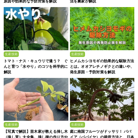
原因や効果的な予防対策を解説
法を農家が解説
生産技術
生産技術
トマト・ナス・キュウリで違う？ ぐ
ヒメムカシヨモギの効果的な駆除方法
んと育つ「水やり」のコツを科学的に
とは。オオアレチノギクとの違いや、
解説
発生原因・予防対策を解説
生産技術
生産技術
【写真で解説】苗木家が教える挿し木
庭に南国フルーツがドッサリ！ パパ
（挿し芽）大全集。挿し穂の作り方や
イア（パパイヤ）の栽培方法と、日本