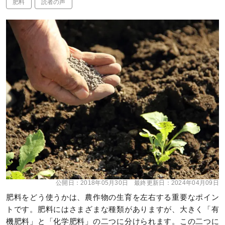
肥料
読者の声
公開日：
2018年05月30日
最終更新日：
2024年04月09日
肥料をどう使うかは、農作物の生育を左右する重要なポイン
トです。肥料にはさまざまな種類がありますが、大きく「有
機肥料」と「化学肥料」の二つに分けられます。この二つに