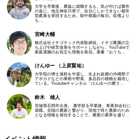
大学を卒業後、農協に就職するも、気が付けば農作
の道に。地元神奈川県で、自分にしかできない都市
型農業を実現するため、暗中模索の毎日。収穫より
も…
宮崎大輔
株式会社イチゴテック代表取締役。イチゴ農園の立
ち上げや経営改善をサポートしながら、YouTubeで
家庭菜園のお役立ち情報を発信。著書『おうち…
けんゆー （上原賢祐）
大学院の博士過程を中退し、生まれ故郷の沖縄県で
アボカドなどの果樹や野菜、多品目の植物を栽培し
ている。Youtubeチャンネル「けんゆーの農ラ…
鈴木 雄人
茨城県石岡市出身。 農学部を卒業後、青果卸会社に
就職。全国の農家と繋がり、現地で得た農家のため
となる情報を発信することで、農業の業界を盛り…