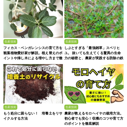
生産技術
生産技術
フィカス・ベンガレンシスの育て方を
しぶとすぎる「最強雑草」スベリヒ
観葉植物愛好家が解説。植え替えのポ
ユ。 抜いても生えてくる驚異の生命
イントや挿し木による増やし方まで徹
力の秘密と、農家が実践する防除の鉄
底解説
則
生産技術
生産技術
もう処分に困らない！ 培養土をリサ
農家が教えるモロヘイヤの栽培方法。
イクルする方法
初心者でも安心！収穫のコツや育て方
のポイントを徹底解説