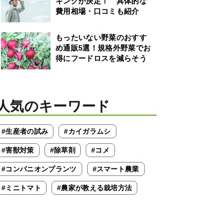
キングが決定！ 具体的な
費用相場・口コミも紹介
もったいない野菜のおすす
め通販5選！規格外野菜でお
得にフードロスを減らそう
人気のキーワード
#生産者の試み
#カイガラムシ
#害獣対策
#除草剤
#コメ
#コンパニオンプランツ
#スマート農業
#ミニトマト
#農家が教える栽培方法