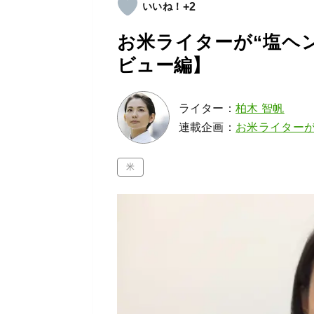
+2
お米ライターが“塩ヘ
ビュー編】
ライター：
柏木 智帆
連載企画：
お米ライター
米