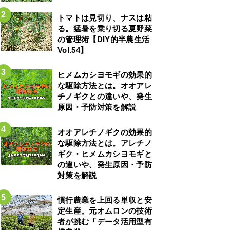
トマトは見切り、ナスは粘
る。猛暑を乗り切る夏野菜
の管理術【DIY的半農生活
Vol.54】
ヒメムカシヨモギの効果的
な駆除方法とは。オオアレ
チノギクとの違いや、発生
原因・予防対策を解説
オオアレチノギクの効果的
な駆除方法とは。アレチノ
ギク・ヒメムカシヨモギと
の違いや、発生原因・予防
対策を解説
慣行農業を上回る単収と安
定生産。元オムロンの技術
者が挑む「データ活用型有