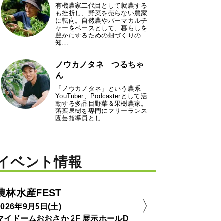
有機農家二代目として就農する
も挫折し、野菜を売らない農家
に転向。自然農やパーマカルチ
ャーをベースとして、暮らしを
豊かにするための畑づくりの
知…
ノウカノタネ つるちゃ
ん
「ノウカノタネ」という農系
YouTuber、Podcasterとして活
動する多品目野菜＆果樹農家。
落葉果樹を専門にフリーランス
園芸指導員とし…
イベント情報
農林水産FEST
2026年9月5日(土)
マイドームおおさか 2F 展示ホールD