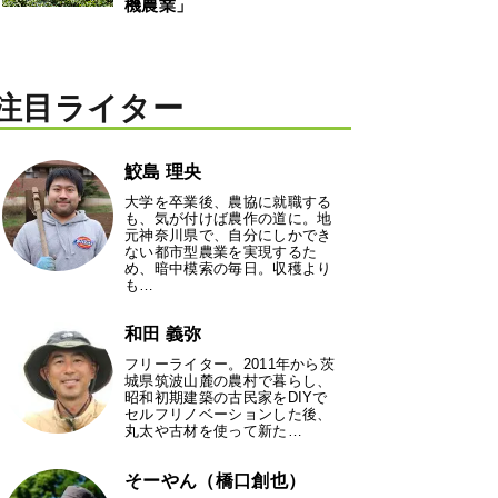
機農業」
注目ライター
鮫島 理央
大学を卒業後、農協に就職する
も、気が付けば農作の道に。地
元神奈川県で、自分にしかでき
ない都市型農業を実現するた
め、暗中模索の毎日。収穫より
も…
和田 義弥
フリーライター。2011年から茨
城県筑波山麓の農村で暮らし、
昭和初期建築の古民家をDIYで
セルフリノベーションした後、
丸太や古材を使って新た…
そーやん（橋口創也）