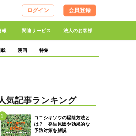
ログイン
会員登録
情報
関連サービス
法人のお客様
連載
漫画
特集
人気記事ランキング
コニシキソウの駆除方法と
は？ 発生原因や効果的な
予防対策を解説