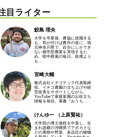
注目ライター
鮫島 理央
大学を卒業後、農協に就職する
も、気が付けば農作の道に。地
元神奈川県で、自分にしかでき
ない都市型農業を実現するた
め、暗中模索の毎日。収穫より
も…
宮崎大輔
株式会社イチゴテック代表取締
役。イチゴ農園の立ち上げや経
営改善をサポートしながら、
YouTubeで家庭菜園のお役立ち
情報を発信。著書『おうち…
けんゆー （上原賢祐）
大学院の博士過程を中退し、生
まれ故郷の沖縄県でアボカドな
どの果樹や野菜、多品目の植物
を栽培している。Youtubeチャ