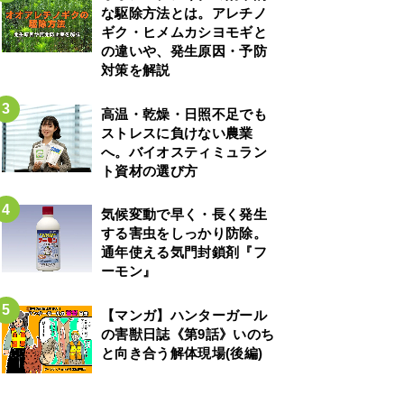
な駆除方法とは。アレチノ
ギク・ヒメムカシヨモギと
の違いや、発生原因・予防
対策を解説
高温・乾燥・日照不足でも
ストレスに負けない農業
へ。バイオスティミュラン
ト資材の選び方
気候変動で早く・長く発生
する害虫をしっかり防除。
通年使える気門封鎖剤『フ
ーモン』
【マンガ】ハンターガール
の害獣日誌《第9話》いのち
と向き合う解体現場(後編)