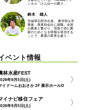
ンネル「けんゆーの農ラ…
鈴木 雄人
茨城県石岡市出身。 農学部を卒
業後、青果卸会社に就職。全国
の農家と繋がり、現地で得た農
家のためとなる情報を発信する
ことで、農業の業界を盛り…
イベント情報
農林水産FEST
2026年9月5日(土)
マイドームおおさか 2F 展示ホールD
マイナビ移住フェア
2026年9月5日(土)