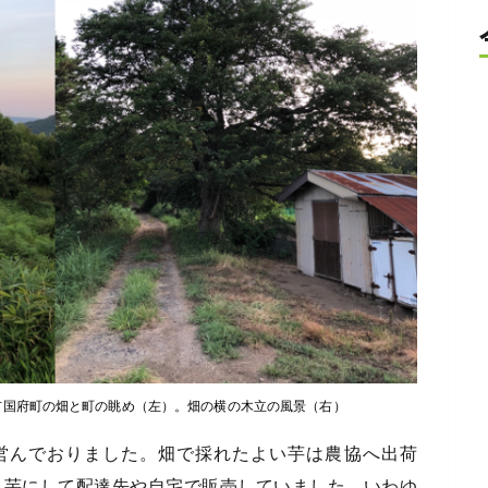
市国府町の畑と町の眺め（左）。畑の横の木立の風景（右）
営んでおりました。畑で採れたよい芋は農協へ出荷
き芋にして配達先や自宅で販売していました。いわゆ