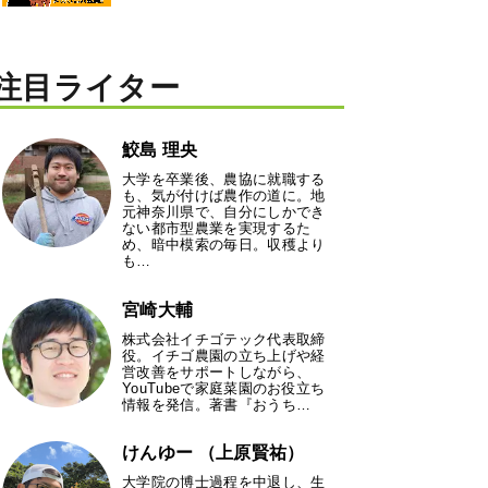
注目ライター
鮫島 理央
大学を卒業後、農協に就職する
も、気が付けば農作の道に。地
元神奈川県で、自分にしかでき
ない都市型農業を実現するた
め、暗中模索の毎日。収穫より
も…
宮崎大輔
株式会社イチゴテック代表取締
役。イチゴ農園の立ち上げや経
営改善をサポートしながら、
YouTubeで家庭菜園のお役立ち
情報を発信。著書『おうち…
けんゆー （上原賢祐）
大学院の博士過程を中退し、生