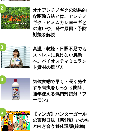
オオアレチノギクの効果的
な駆除方法とは。アレチノ
ギク・ヒメムカシヨモギと
の違いや、発生原因・予防
対策を解説
高温・乾燥・日照不足でも
ストレスに負けない農業
へ。バイオスティミュラン
ト資材の選び方
気候変動で早く・長く発生
する害虫をしっかり防除。
通年使える気門封鎖剤『フ
ーモン』
【マンガ】ハンターガール
の害獣日誌《第9話》いのち
と向き合う解体現場(後編)