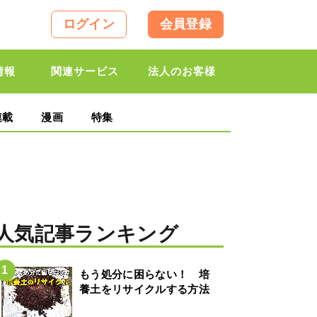
ログイン
会員登録
情報
関連サービス
法人のお客様
連載
漫画
特集
人気記事ランキング
もう処分に困らない！ 培
養土をリサイクルする方法