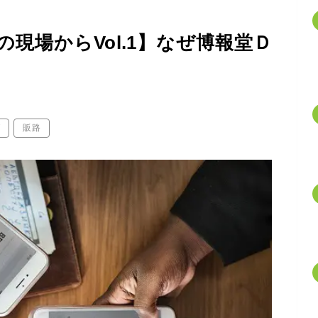
現場からVol.1】なぜ博報堂Ｄ
グ
販路