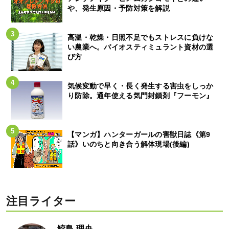
や、発生原因・予防対策を解説
高温・乾燥・日照不足でもストレスに負けな
い農業へ。バイオスティミュラント資材の選
び方
気候変動で早く・長く発生する害虫をしっか
り防除。通年使える気門封鎖剤『フーモン』
【マンガ】ハンターガールの害獣日誌《第9
話》いのちと向き合う解体現場(後編)
注目ライター
鮫島 理央