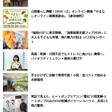
山梨暮らし満載！10/24（土）オンライン開催『やまな
しオンライン就農座談会』【参加無料】
“漁師の日”に東京開催。「漁業就業支援フェア2026」に
大人も子どもも来場。海の魅力が詰まった1日をレポー
ト
高温・乾燥・日照不足でもストレスに負けない農業へ。
バイオスティミュラント資材の選び方
手をかけずに自動で管理可能！小型・低コストで始める
水耕栽培
実証で見えた、ヒートポンプエアコン“電化”の現実解-ヒ
ートポンプのみのCO2削減ボイラーレスハウス、反収1.5
倍の驚異-