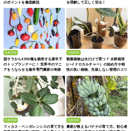
のポイントを徹底解説
を理解して正しく切る！
生産技術
生産技術
脱サラから4300種を栽培する唐辛子
観葉植物は水だけで育つ？ 水耕栽培
のトップランナーに！ 世界中のマニ
(ハイドロカルチャー）の始め方や相
アをうならせる激辛専門農家の奇跡
性の良い植物、失敗しない管理のコツ
まで徹底解説
生産技術
生産技術
フィカス・ベンガレンシスの育て方を
農家が教えるバナナの育て方。初心者