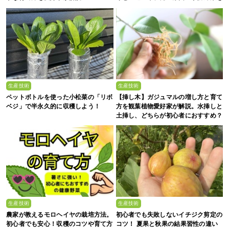
解説
生産技術
生産技術
ペットボトルを使った小松菜の「リボ
【挿し木】ガジュマルの増し方と育て
ベジ」で半永久的に収穫しよう！
方を観葉植物愛好家が解説。水挿しと
土挿し、どちらが初心者におすすめ？
生産技術
生産技術
農家が教えるモロヘイヤの栽培方法。
初心者でも失敗しないイチジク剪定の
初心者でも安心！収穫のコツや育て方
コツ！ 夏果と秋果の結果習性の違い