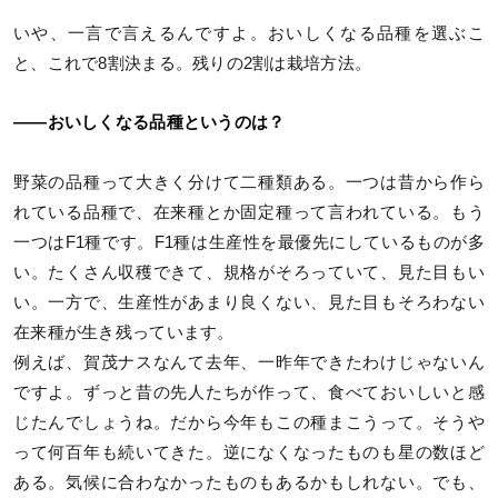
いや、一言で言えるんですよ。おいしくなる品種を選ぶこ
と、これで8割決まる。残りの2割は栽培方法。
――おいしくなる品種というのは？
野菜の品種って大きく分けて二種類ある。一つは昔から作ら
れている品種で、在来種とか固定種って言われている。もう
一つはF1種です。F1種は生産性を最優先にしているものが多
い。たくさん収穫できて、規格がそろっていて、見た目もい
い。一方で、生産性があまり良くない、見た目もそろわない
在来種が生き残っています。
例えば、賀茂ナスなんて去年、一昨年できたわけじゃないん
ですよ。ずっと昔の先人たちが作って、食べておいしいと感
じたんでしょうね。だから今年もこの種まこうって。そうや
って何百年も続いてきた。逆になくなったものも星の数ほど
ある。気候に合わなかったものもあるかもしれない。でも、