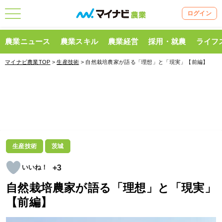
ログイン
農業ニュース
農業スキル
農業経営
採用・就農
ライフ
マイナビ農業TOP
>
生産技術
> 自然栽培農家が語る「理想」と「現実」【前編】
生産技術
茨城
+3
自然栽培農家が語る「理想」と「現実」
【前編】