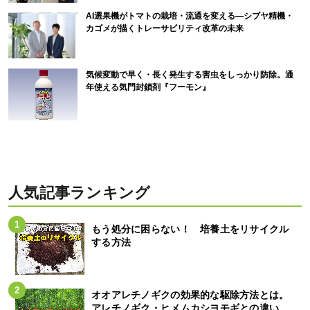
AI選果機がトマトの栽培・流通を変える―シブヤ精機・
カゴメが描くトレーサビリティ改革の未来
気候変動で早く・長く発生する害虫をしっかり防除。通
年使える気門封鎖剤『フーモン』
人気記事ランキング
もう処分に困らない！ 培養土をリサイクル
する方法
オオアレチノギクの効果的な駆除方法とは。
アレチノギク・ヒメムカシヨモギとの違い