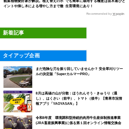
観葉植物愛好家が解説。植え替えのポ
でも簡単に栽培する極意は苗木選びと
イントや挿し木による増やし方まで徹
生育環境にあり！
底解説
Recommended by
新着記事
タイアップ企画
まだ危険な刃を振り回していませんか？ 安全草刈りツー
ルの決定版「SuperカルマーPRO」
8月は高値の山が分散：ほうれんそう・きゅうり（通
し）、はくさい（前半）、トマト（後半）【青果市況情
報アプリ「YAOYASAN」】
令和8年度 環境調和型持続的肉用牛生産体制推進事業
(JRA畜産振興事業)に係る第１回オンライン情報交換会