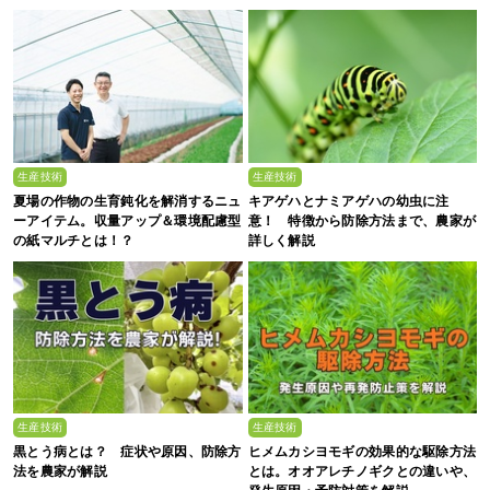
剖
生産技術
生産技術
夏場の作物の生育鈍化を解消するニュ
キアゲハとナミアゲハの幼虫に注
ーアイテム。収量アップ＆環境配慮型
意！ 特徴から防除方法まで、農家が
の紙マルチとは！？
詳しく解説
生産技術
生産技術
黒とう病とは？ 症状や原因、防除方
ヒメムカシヨモギの効果的な駆除方法
法を農家が解説
とは。オオアレチノギクとの違いや、