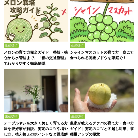
生産技術
生産技術
メロンの育て方完全ガイド 整枝・摘
シャインマスカットの育て方 皮ごと
心から水管理まで、「糖の交通整理」
食べられる高級ブドウを家庭で！
でわかりやすく徹底解説
生産技術
生産技術
テーブルヤシを大きく美しく育てる方
農家が教えるグァバの育て方・食べ方
法を愛好家が解説。剪定のコツや増や
ガイド｜剪定のコツと冬越し対策、収
し方、植え替えのポイントなど徹底解
穫量アップの極意