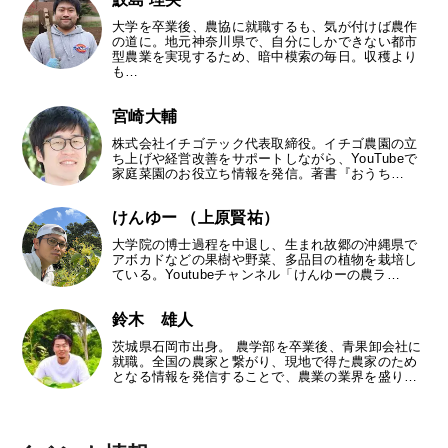
大学を卒業後、農協に就職するも、気が付けば農作
の道に。地元神奈川県で、自分にしかできない都市
型農業を実現するため、暗中模索の毎日。収穫より
も…
宮崎大輔
株式会社イチゴテック代表取締役。イチゴ農園の立
ち上げや経営改善をサポートしながら、YouTubeで
家庭菜園のお役立ち情報を発信。著書『おうち…
けんゆー （上原賢祐）
大学院の博士過程を中退し、生まれ故郷の沖縄県で
アボカドなどの果樹や野菜、多品目の植物を栽培し
ている。Youtubeチャンネル「けんゆーの農ラ…
鈴木 雄人
茨城県石岡市出身。 農学部を卒業後、青果卸会社に
就職。全国の農家と繋がり、現地で得た農家のため
となる情報を発信することで、農業の業界を盛り…