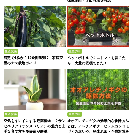
発生原因・予防対策を解説
生産技術
生産技術
剪定で1株から100個収穫!? 家庭菜
ペットボトルでミニトマトを育てた
園のナス栽培ガイド
ら、大量に収穫できた！
生産技術
生産技術
空気をキレイにする観葉植物！？サン
オオアレチノギクの効果的な駆除方法
セベリア（サンスベリア）の魅力と上
とは。アレチノギク・ヒメムカシヨモ
手な育て方を愛好家が解説
ギとの違いや、発生原因・予防対策を