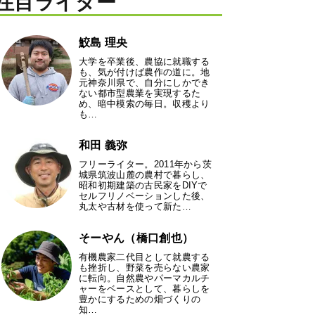
注目ライター
鮫島 理央
大学を卒業後、農協に就職する
も、気が付けば農作の道に。地
元神奈川県で、自分にしかでき
ない都市型農業を実現するた
め、暗中模索の毎日。収穫より
も…
和田 義弥
フリーライター。2011年から茨
城県筑波山麓の農村で暮らし、
昭和初期建築の古民家をDIYで
セルフリノベーションした後、
丸太や古材を使って新た…
そーやん（橋口創也）
有機農家二代目として就農する
も挫折し、野菜を売らない農家
に転向。自然農やパーマカルチ
ャーをベースとして、暮らしを
豊かにするための畑づくりの
知…