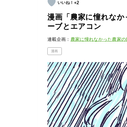
+2
漫画「農家に憧れなかっ
ーブとエアコン
連載企画：
農家に憧れなかった農家の
漫画