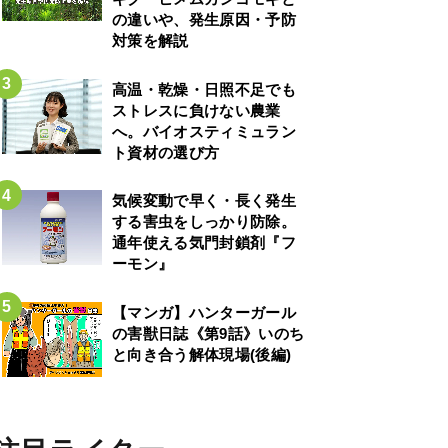
の違いや、発生原因・予防
対策を解説
高温・乾燥・日照不足でも
ストレスに負けない農業
へ。バイオスティミュラン
ト資材の選び方
気候変動で早く・長く発生
する害虫をしっかり防除。
通年使える気門封鎖剤『フ
ーモン』
【マンガ】ハンターガール
の害獣日誌《第9話》いのち
と向き合う解体現場(後編)