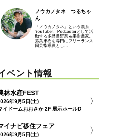
ノウカノタネ つるちゃ
ん
「ノウカノタネ」という農系
YouTuber、Podcasterとして活
動する多品目野菜＆果樹農家。
落葉果樹を専門にフリーランス
園芸指導員とし…
イベント情報
農林水産FEST
2026年9月5日(土)
マイドームおおさか 2F 展示ホールD
マイナビ移住フェア
2026年9月5日(土)