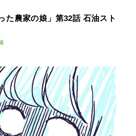
た農家の娘」第32話 石油スト
娘