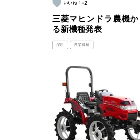
+2
三菱マヒンドラ農機か
る新機種発表
深耕
農業機械