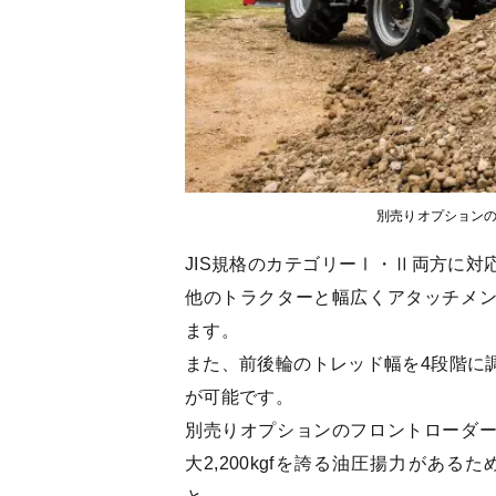
別売りオプションのフ
JIS規格のカテゴリーⅠ・Ⅱ両方に
他のトラクターと幅広くアタッチメ
ます。
また、前後輪のトレッド幅を4段階に
が可能です。
別売りオプションのフロントローダ
大2,200kgfを誇る油圧揚力があ