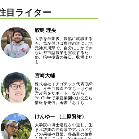
注目ライター
鮫島 理央
大学を卒業後、農協に就職する
も、気が付けば農作の道に。地
元神奈川県で、自分にしかでき
ない都市型農業を実現するた
め、暗中模索の毎日。収穫より
も…
宮崎大輔
株式会社イチゴテック代表取締
役。イチゴ農園の立ち上げや経
営改善をサポートしながら、
YouTubeで家庭菜園のお役立ち
情報を発信。著書『おうち…
けんゆー （上原賢祐）
大学院の博士過程を中退し、生
まれ故郷の沖縄県でアボカドな
どの果樹や野菜、多品目の植物
を栽培している。Youtubeチャ