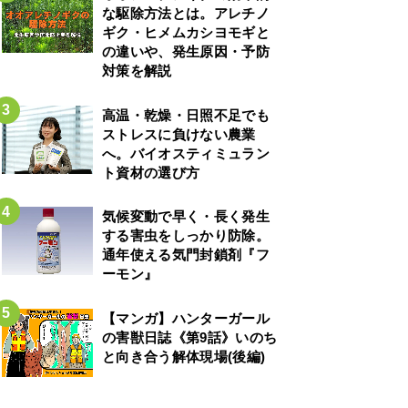
な駆除方法とは。アレチノ
ギク・ヒメムカシヨモギと
の違いや、発生原因・予防
対策を解説
高温・乾燥・日照不足でも
ストレスに負けない農業
へ。バイオスティミュラン
ト資材の選び方
気候変動で早く・長く発生
する害虫をしっかり防除。
通年使える気門封鎖剤『フ
ーモン』
【マンガ】ハンターガール
の害獣日誌《第9話》いのち
と向き合う解体現場(後編)