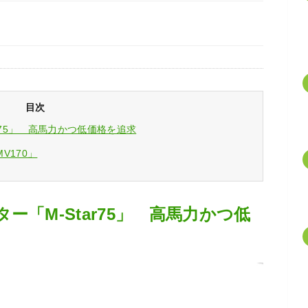
目次
r75」 高馬力かつ低価格を追求
V170」
「M-Star75」 高馬力かつ低