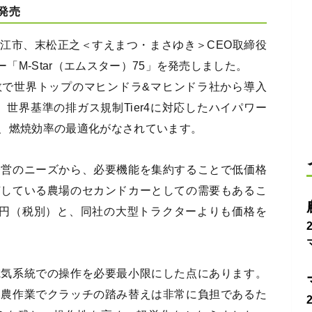
発売
江市、末松正之＜すえまつ・まさゆき＞CEO取締役
ー「M-Star（エムスター）75」を発売しました。
数で世界トップのマヒンドラ&マヒンドラ社から導入
、世界基準の排ガス規制Tier4に対応したハイパワー
、燃焼効率の最適化がなされています。
経営のニーズから、必要機能を集約することで低価格
有している農場のセカンドカーとしての需要もあるこ
万円（税別）と、同社の大型トラクターよりも価格を
電気系統での操作を必要最小限にした点にあります。
い農作業でクラッチの踏み替えは非常に負担であるた