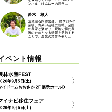
ンネル「けんゆーの農ラ…
鈴木 雄人
茨城県石岡市出身。 農学部を卒
業後、青果卸会社に就職。全国
の農家と繋がり、現地で得た農
家のためとなる情報を発信する
ことで、農業の業界を盛り…
イベント情報
農林水産FEST
2026年9月5日(土)
マイドームおおさか 2F 展示ホールD
マイナビ移住フェア
2026年9月5日(土)