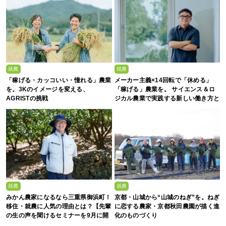
就農
就農
「稼げる・カッコいい・憧れる」農業
メーカー主義×14回転で「休める」
を。3Kのイメージを変える、
「稼げる」農業を。 サイエンス＆ロ
AGRISTの挑戦
ジカル農業で実践する新しい働き方と
は？
就農
就農
みかん農家になるなら三重県御浜町！
京都・山城から“山城のねぎ”を。ねぎ
移住・就農に人気の理由とは？【先輩
に恋する農家・京都秋田農園が描く進
の生の声を聞けるセミナーを9月に開
化のものづくり
催】