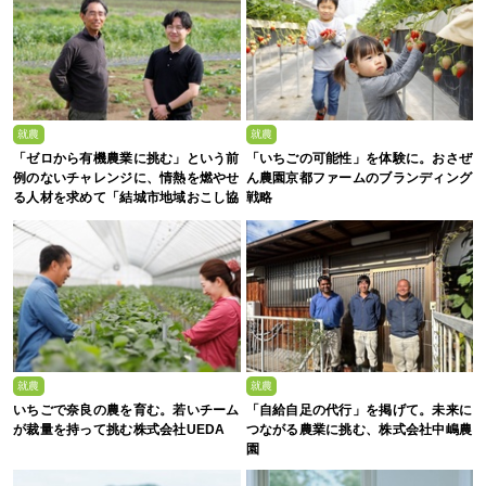
就農
就農
「ゼロから有機農業に挑む」という前
「いちごの可能性」を体験に。おさぜ
例のないチャレンジに、情熱を燃やせ
ん農園京都ファームのブランディング
る人材を求めて「結城市地域おこし協
戦略
力隊募集」
就農
就農
いちごで奈良の農を育む。若いチーム
「自給自足の代行」を掲げて。未来に
が裁量を持って挑む株式会社UEDA
つながる農業に挑む、株式会社中嶋農
園