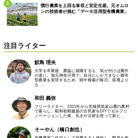
慣行農業を上回る単収と安定生産。元オムロ
ンの技術者が挑む「データ活用型有機農業」
注目ライター
鮫島 理央
大学を卒業後、農協に就職するも、気が付けば農作
の道に。地元神奈川県で、自分にしかできない都市
型農業を実現するため、暗中模索の毎日。収穫より
も…
和田 義弥
フリーライター。2011年から茨城県筑波山麓の農村
で暮らし、昭和初期建築の古民家をDIYでセルフリ
ノベーションした後、丸太や古材を使って新た…
そーやん（橋口創也）
有機農家二代目として就農するも挫折し、野菜を売