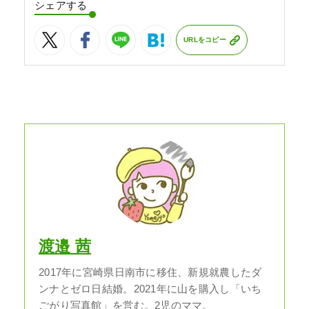
シェアする
URLをコピー
渡邉 茜
2017年に宮崎県日南市に移住、新規就農したダ
ンナとゼロ日結婚。2021年に山を購入し「いち
ごがり写真館」を営む。2児のママ。