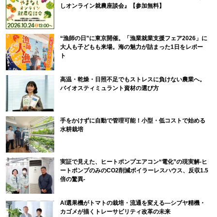
しオンライン就農座談会』【参加無料】
“漁師の日”に東京開催。「漁業就業支援フェア2026」に
大人も子どもも来場。海の魅力が詰まった1日をレポー
ト
高温・乾燥・日照不足でもストレスに負けない農業へ。
バイオスティミュラント資材の選び方
手をかけずに自動で管理可能！小型・低コストで始める
水耕栽培
実証で見えた、ヒートポンプエアコン“電化”の現実解-ヒ
ートポンプのみのCO2削減ボイラーレスハウス、反収1.5
倍の驚異-
AI選果機がトマトの栽培・流通を変える―シブヤ精機・
カゴメが描くトレーサビリティ改革の未来