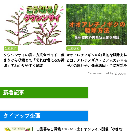
生産技術
生産技術
クウシンサイの育て方完全ガイド 種
オオアレチノギクの効果的な駆除方法
まきから収穫まで「切れば増える好循
とは。アレチノギク・ヒメムカシヨモ
環」でわかりやすく解説
ギとの違いや、発生原因・予防対策を
解説
Recommended by
新着記事
タイアップ企画
山梨暮らし満載！10/24（土）オンライン開催『やまな