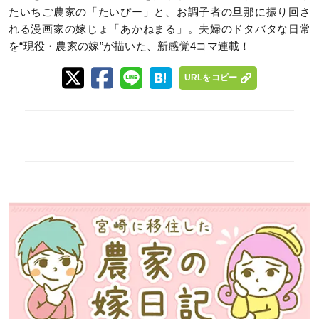
たいちご農家の「たいぴー」と、お調子者の旦那に振り回さ
れる漫画家の嫁じょ「あかねまる」。夫婦のドタバタな日常
を“現役・農家の嫁”が描いた、新感覚4コマ連載！
URLをコピー