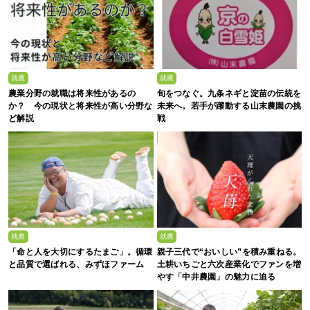
就農
就農
農業分野の就職は将来性があるの
旬をつなぐ。九条ネギと淀苗の伝統を
か？ 今の現状と将来性が高い分野な
未来へ。若手が躍動する山末農園の挑
ど解説
戦
就農
就農
「命と人を大切にするたまご」。循環
親子三代で“おいしい”を積み重ねる。
と品質で選ばれる、みずほファーム
土耕いちごと六次産業化でファンを増
やす「中井農園」の魅力に迫る