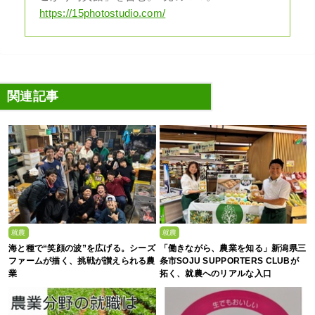
https://15photostudio.com/
関連記事
就農
就農
海と種で“笑顔の波”を広げる。シーズ
「働きながら、農業を知る」新潟県三
ファームが描く、挑戦が讃えられる農
条市SOJU SUPPORTERS CLUBが
業
拓く、就農へのリアルな入口