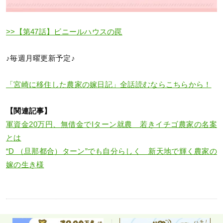
>>【第47話】ビニールハウスの罠
♪毎週月曜更新予定♪
「宮崎に移住した農家の嫁日記」全話読むならこちらから！
【関連記事】
軍資金20万円、無借金でIターン就農 若きイチゴ農家の名案
とは
“D （旦那都合）ターン”でも自分らしく 新天地で輝く農家の
嫁の生き様