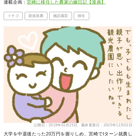
連載企画：
宮崎に移住した農家の嫁日記【漫画】
イチゴ
新規就農
施設園芸
移住
公開日：
2019年02月25日
最終更新日：
2025年12月02日
大学を中退後たった20万円を握りしめ、宮崎でIターン就農し