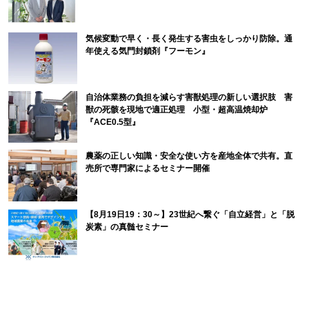
気候変動で早く・長く発生する害虫をしっかり防除。通
年使える気門封鎖剤『フーモン』
自治体業務の負担を減らす害獣処理の新しい選択肢 害
獣の死骸を現地で適正処理 小型・超高温焼却炉
『ACE0.5型』
農薬の正しい知識・安全な使い方を産地全体で共有。直
売所で専門家によるセミナー開催
【8月19日19：30～】23世紀へ繋ぐ「自立経営」と「脱
炭素」の真髄セミナー