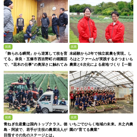
就農
就農
「飾られる瞬間」から逆算して枝を育
未経験から2年で独立就農を実現。し
てる。奈良・五條市西吉野町の堀園芸
ろはとファームが実践するさつまいも
で、“花木の仕事”の奥深さに触れてみ
農業と6次化による産地づくり【一期
ませんか
生募集】
就農
就農
青ねぎ生産量は国内トップクラス。徳
いちごでひらく地域の未来。木之内農
島・阿波で、若手が主役の農業法人が
園の“育てる農業”
目指すその先のステージとは。