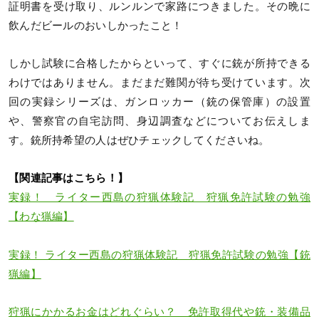
証明書を受け取り、ルンルンで家路につきました。その晩に
飲んだビールのおいしかったこと！
しかし試験に合格したからといって、すぐに銃が所持できる
わけではありません。まだまだ難関が待ち受けています。次
回の実録シリーズは、ガンロッカー（銃の保管庫）の設置
や、警察官の自宅訪問、身辺調査などについてお伝えしま
す。銃所持希望の人はぜひチェックしてくださいね。
【関連記事はこちら！】
実録！ ライター西島の狩猟体験記 狩猟免許試験の勉強
【わな猟編】
実録！ ライター西島の狩猟体験記 狩猟免許試験の勉強【銃
猟編】
狩猟にかかるお金はどれぐらい？ 免許取得代や銃・装備品