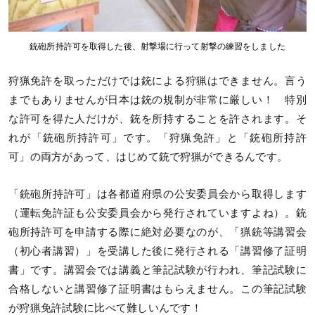
銃砲所持許可を取得した後、射撃場に行って射撃の練習をしました
狩猟免許を取っただけでは銃による狩猟はできません。言う
までもありませんが日本は銃の規制が非常に厳しい！ 特別
な許可を得た人だけが、銃を所持することを許されます。そ
れが「銃砲所持許可」です。「狩猟免許」と「銃砲所持許
可」の両方があって、はじめて銃で狩猟ができるんです。
「銃砲所持許可」は各都道府県の公安委員会から取得します
（運転免許証も公安委員会から発行されていますよね）。銃
砲所持許可を申請する際に絶対必要なのが、「猟銃等講習会
（初心者講習）」を受講した後に発行される「講習修了証明
書」です。講習会では講義と筆記試験が行われ、筆記試験に
合格しないと講習修了証明書はもらえません。この筆記試験
が狩猟免許試験に比べて難しいんです！