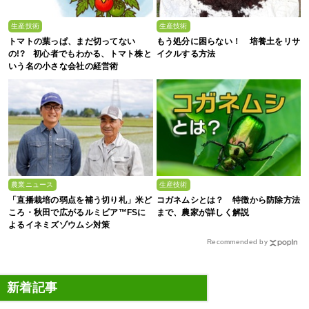
生産技術
生産技術
トマトの葉っぱ、まだ切ってない
もう処分に困らない！ 培養土をリサ
の!? 初心者でもわかる、トマト株と
イクルする方法
いう名の小さな会社の経営術
農業ニュース
生産技術
「直播栽培の弱点を補う切り札」米ど
コガネムシとは？ 特徴から防除方法
ころ・秋田で広がるルミビア™FSに
まで、農家が詳しく解説
よるイネミズゾウムシ対策
Recommended by
新着記事