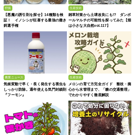
狩猟
生産技術
【悪魔の誘引剤を探せ】14種類を検
雑草対策から土壌改良にも!? ダンボ
証！ イノシシが狂喜する最強の撒き
ールマルチの可能性を探ってみた【畑
餌選手権
は小さな大自然vol.117】
農業ニュース
生産技術
気候変動で早く・長く発生する害虫を
メロンの育て方完全ガイド 整枝・摘
しっかり防除。通年使える気門封鎖剤
心から水管理まで、「糖の交通整理」
『フーモン』
でわかりやすく徹底解説