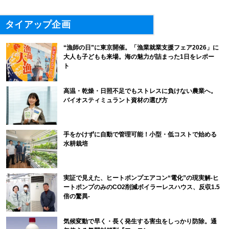
タイアップ企画
“漁師の日”に東京開催。「漁業就業支援フェア2026」に
大人も子どもも来場。海の魅力が詰まった1日をレポー
ト
高温・乾燥・日照不足でもストレスに負けない農業へ。
バイオスティミュラント資材の選び方
手をかけずに自動で管理可能！小型・低コストで始める
水耕栽培
実証で見えた、ヒートポンプエアコン“電化”の現実解-ヒ
ートポンプのみのCO2削減ボイラーレスハウス、反収1.5
倍の驚異-
気候変動で早く・長く発生する害虫をしっかり防除。通