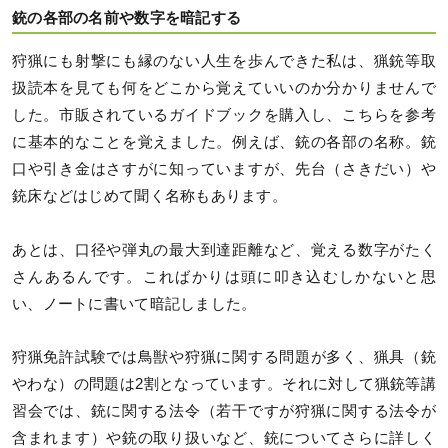
銃の各部の名前や数字を暗記する
狩猟にも射撃にも縁のない人生を歩んできた私は、猟銃等取
扱読本を見ても何をどこから覚えていいのか分かりませんで
した。市販されているガイドブックを購入し、こちらを参考
に基本的なことを覚えました。例えば、銃の各部の名称。銃
口や引き金はさすがに知っていますが、先台（さきだい）や
銃床などはじめて聞く名称もあります。
あとは、口径や弾丸の最大到達距離など、覚える数字がたく
さんあるんです。こればかりは頭に叩き込むしかないと思
い、ノートに書いて暗記しました。
狩猟免許試験では鳥獣や狩猟に関する問題が多く、猟具（銃
やわな）の問題は2割となっています。それに対して猟銃等講
習会では、銃に関する法令（若干ですが狩猟に関する法令が
含まれます）や銃の取り扱いなど、銃についてさらに詳しく