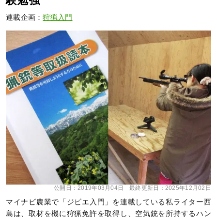
験勉強
連載企画：
狩猟入門
公開日：
2019年03月04日
最終更新日：
2025年12月02日
マイナビ農業で「ジビエ入門」を連載している私ライター西
島は、取材を機に狩猟免許を取得し、空気銃を所持するハン