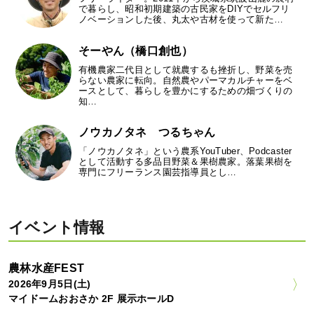
で暮らし、昭和初期建築の古民家をDIYでセルフリ
ノベーションした後、丸太や古材を使って新た…
そーやん（橋口創也）
有機農家二代目として就農するも挫折し、野菜を売
らない農家に転向。自然農やパーマカルチャーをベ
ースとして、暮らしを豊かにするための畑づくりの
知…
ノウカノタネ つるちゃん
「ノウカノタネ」という農系YouTuber、Podcaster
として活動する多品目野菜＆果樹農家。落葉果樹を
専門にフリーランス園芸指導員とし…
イベント情報
農林水産FEST
2026年9月5日(土)
マイドームおおさか 2F 展示ホールD