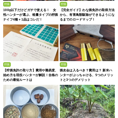
狩猟
狩猟
100g以下だけどガチで使える！ 女
【完全ガイド】わな猟免許の取得方法
性ハンターが選ぶ、軽量タイプの狩猟
から、有害鳥獣駆除ができるようにな
ナイフ4種＋1品はコレだ！
るまでのロードマップ！
狩猟
狩猟
【狩猟免許の取り方】費用や難易度、
猟友会は入るべき？費用は？ 新米ハ
始め方を現役ハンターが解説！合格の
ンターがぶっちゃける、5つのメリッ
ための最短ルートは
トと3つのデメリット