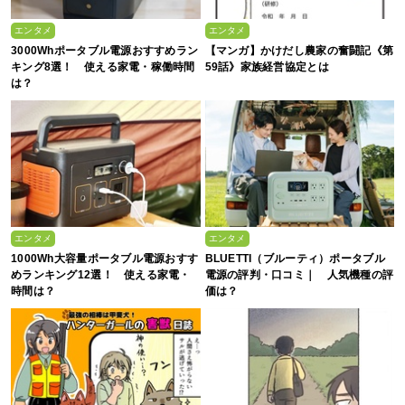
エンタメ
エンタメ
3000Whポータブル電源おすすめラン
【マンガ】かけだし農家の奮闘記《第
キング8選！ 使える家電・稼働時間
59話》家族経営協定とは
は？
エンタメ
エンタメ
1000Wh大容量ポータブル電源おすす
BLUETTI（ブルーティ）ポータブル
めランキング12選！ 使える家電・
電源の評判・口コミ｜ 人気機種の評
時間は？
価は？