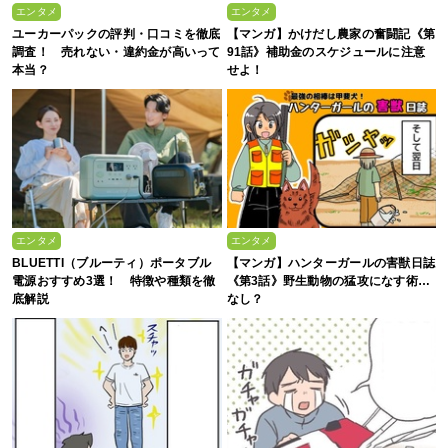
エンタメ
エンタメ
ユーカーパックの評判・口コミを徹底
【マンガ】かけだし農家の奮闘記《第
調査！ 売れない・違約金が高いって
91話》補助金のスケジュールに注意
本当？
せよ！
エンタメ
エンタメ
BLUETTI（ブルーティ）ポータブル
【マンガ】ハンターガールの害獣日誌
電源おすすめ3選！ 特徴や種類を徹
《第3話》野生動物の猛攻になす術…
底解説
なし？