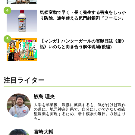
気候変動で早く・長く発生する害虫をしっか
り防除。通年使える気門封鎖剤『フーモン』
【マンガ】ハンターガールの害獣日誌《第9
話》いのちと向き合う解体現場(後編)
注目ライター
鮫島 理央
大学を卒業後、農協に就職するも、気が付けば農作
の道に。地元神奈川県で、自分にしかできない都市
型農業を実現するため、暗中模索の毎日。収穫より
も…
宮崎大輔