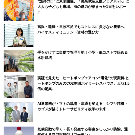
“漁師の日”に東京開催。「漁業就業支援フェア2026」に
大人も子どもも来場。海の魅力が詰まった1日をレポー
ト
高温・乾燥・日照不足でもストレスに負けない農業へ。
バイオスティミュラント資材の選び方
手をかけずに自動で管理可能！小型・低コストで始める
水耕栽培
実証で見えた、ヒートポンプエアコン“電化”の現実解-ヒ
ートポンプのみのCO2削減ボイラーレスハウス、反収1.5
倍の驚異-
AI選果機がトマトの栽培・流通を変える―シブヤ精機・
カゴメが描くトレーサビリティ改革の未来
気候変動で早く・長く発生する害虫をしっかり防除。通
年使える気門封鎖剤『フーモン』