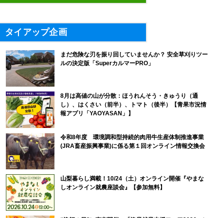
タイアップ企画
まだ危険な刃を振り回していませんか？ 安全草刈りツー
ルの決定版「SuperカルマーPRO」
8月は高値の山が分散：ほうれんそう・きゅうり（通
し）、はくさい（前半）、トマト（後半）【青果市況情
報アプリ「YAOYASAN」】
令和8年度 環境調和型持続的肉用牛生産体制推進事業
(JRA畜産振興事業)に係る第１回オンライン情報交換会
山梨暮らし満載！10/24（土）オンライン開催『やまな
しオンライン就農座談会』【参加無料】