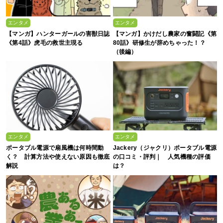
エンタメ
エンタメ
【マンガ】ハンターガールの害獣日誌
【マンガ】かけだし農家の奮闘記《第
《第4話》虎毛の救世主現る
80話》研修生が辞めちゃった！？
（後編）
エンタメ
エンタメ
ポータブル電源で扇風機は何時間動
Jackery（ジャクリ）ポータブル電源
く？ 計算方法や使えない原因も徹底
の口コミ・評判｜ 人気機種の評価
解説
は？