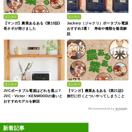
エンタメ
エンタメ
【マンガ】農業あるある《第15話》
Jackery（ジャクリ）ポータブル電源
長ネギが溶けました
おすすめ3選！ 寿命や種類を徹底解
説
エンタメ
エンタメ
JVCポータブル電源はどれを選ぶ？
【マンガ】農業あるある《第21話》
JVC・Victor・KENWOODの違いと
旅行に行くとついやってしまうこと
おすすめモデルを解説
Recommended by
新着記事