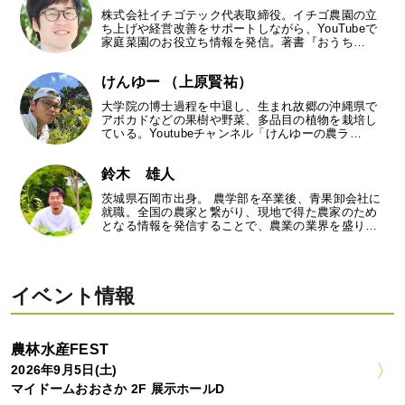
株式会社イチゴテック代表取締役。イチゴ農園の立
ち上げや経営改善をサポートしながら、YouTubeで
家庭菜園のお役立ち情報を発信。著書『おうち…
けんゆー （上原賢祐）
大学院の博士過程を中退し、生まれ故郷の沖縄県で
アボカドなどの果樹や野菜、多品目の植物を栽培し
ている。Youtubeチャンネル「けんゆーの農ラ…
鈴木 雄人
茨城県石岡市出身。 農学部を卒業後、青果卸会社に
就職。全国の農家と繋がり、現地で得た農家のため
となる情報を発信することで、農業の業界を盛り…
イベント情報
農林水産FEST
2026年9月5日(土)
マイドームおおさか 2F 展示ホールD