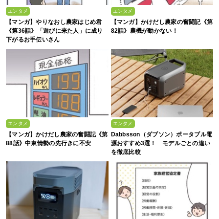
エンタメ
エンタメ
【マンガ】やりなおし農家はじめ君
【マンガ】かけだし農家の奮闘記《第
《第36話》「遊びに来た人」に成り
82話》農機が動かない！
下がるお手伝いさん
エンタメ
エンタメ
【マンガ】かけだし農家の奮闘記《第
Dabbsson（ダブソン）ポータブル電
88話》中東情勢の先行きに不安
源おすすめ3選！ モデルごとの違い
を徹底比較