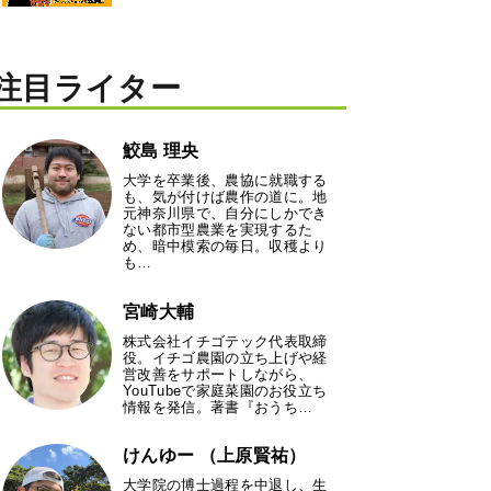
注目ライター
鮫島 理央
大学を卒業後、農協に就職する
も、気が付けば農作の道に。地
元神奈川県で、自分にしかでき
ない都市型農業を実現するた
め、暗中模索の毎日。収穫より
も…
宮崎大輔
株式会社イチゴテック代表取締
役。イチゴ農園の立ち上げや経
営改善をサポートしながら、
YouTubeで家庭菜園のお役立ち
情報を発信。著書『おうち…
けんゆー （上原賢祐）
大学院の博士過程を中退し、生