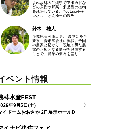
まれ故郷の沖縄県でアボカドな
どの果樹や野菜、多品目の植物
を栽培している。Youtubeチャ
ンネル「けんゆーの農ラ…
鈴木 雄人
茨城県石岡市出身。 農学部を卒
業後、青果卸会社に就職。全国
の農家と繋がり、現地で得た農
家のためとなる情報を発信する
ことで、農業の業界を盛り…
イベント情報
農林水産FEST
2026年9月5日(土)
マイドームおおさか 2F 展示ホールD
マイナビ移住フェア