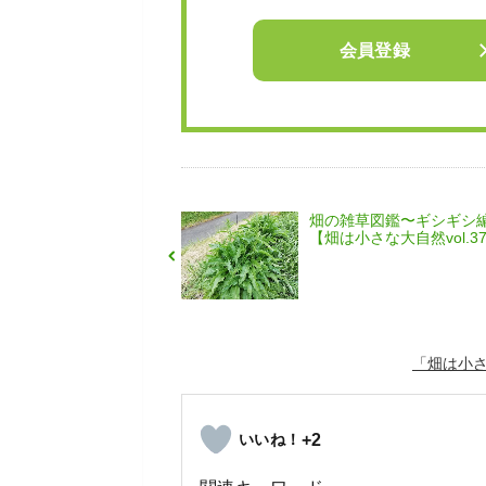
会員登録
畑の雑草図鑑〜ギシギシ
【畑は小さな大自然vol.3
「畑は小
+2