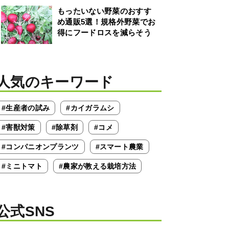
もったいない野菜のおすす
め通販5選！規格外野菜でお
得にフードロスを減らそう
人気のキーワード
#生産者の試み
#カイガラムシ
#害獣対策
#除草剤
#コメ
#コンパニオンプランツ
#スマート農業
#ミニトマト
#農家が教える栽培方法
公式SNS