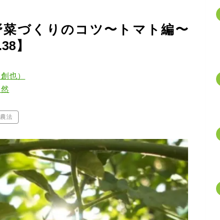
野菜づくりのコツ〜トマト編〜
38】
口創也）
自然
然農法