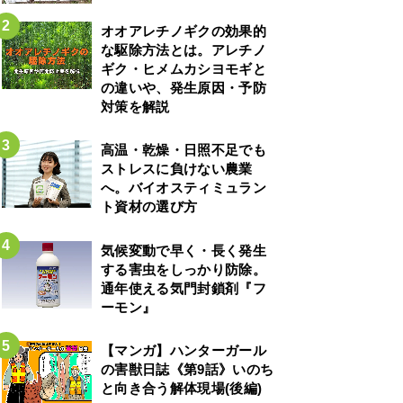
オオアレチノギクの効果的
な駆除方法とは。アレチノ
ギク・ヒメムカシヨモギと
の違いや、発生原因・予防
対策を解説
高温・乾燥・日照不足でも
ストレスに負けない農業
へ。バイオスティミュラン
ト資材の選び方
気候変動で早く・長く発生
する害虫をしっかり防除。
通年使える気門封鎖剤『フ
ーモン』
【マンガ】ハンターガール
の害獣日誌《第9話》いのち
と向き合う解体現場(後編)