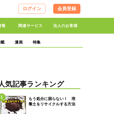
ログイン
会員登録
情報
関連サービス
法人のお客様
連載
漫画
特集
人気記事ランキング
もう処分に困らない！ 培
養土をリサイクルする方法