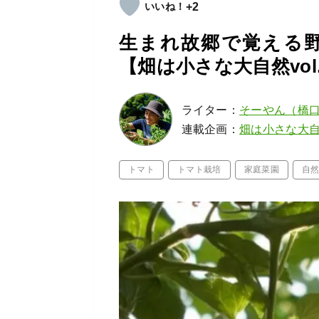
+2
生まれ故郷で覚える
【畑は小さな大自然vol.
ライター：
そーやん（橋
連載企画：
畑は小さな大
トマト
トマト栽培
家庭菜園
自