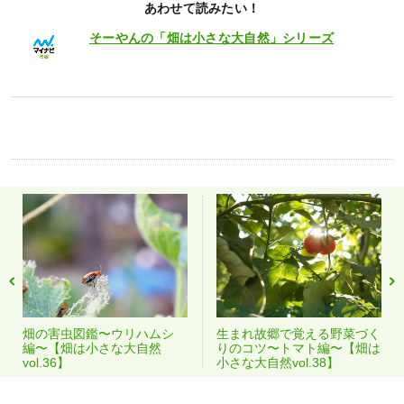
あわせて読みたい！
そーやんの「畑は小さな大自然」シリーズ
畑の害虫図鑑〜ウリハムシ
生まれ故郷で覚える野菜づく
編〜【畑は小さな大自然
りのコツ〜トマト編〜【畑は
vol.36】
小さな大自然vol.38】