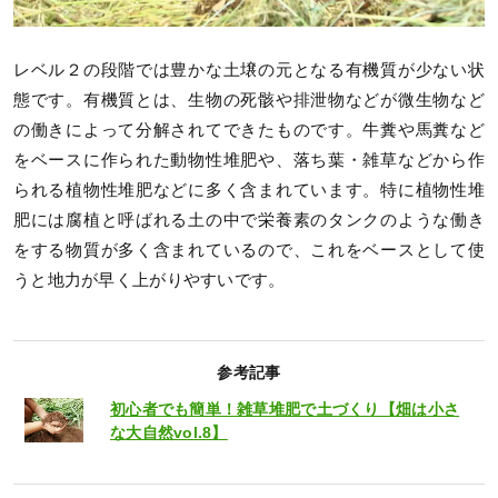
レベル２の段階では豊かな土壌の元となる有機質が少ない状
態です。有機質とは、生物の死骸や排泄物などが微生物など
の働きによって分解されてできたものです。牛糞や馬糞など
をベースに作られた動物性堆肥や、落ち葉・雑草などから作
られる植物性堆肥などに多く含まれています。特に植物性堆
肥には腐植と呼ばれる土の中で栄養素のタンクのような働き
をする物質が多く含まれているので、これをベースとして使
うと地力が早く上がりやすいです。
参考記事
初心者でも簡単！雑草堆肥で土づくり【畑は小さ
な大自然vol.8】