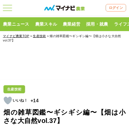
ログイン
農業ニュース
農業スキル
農業経営
採用・就農
ライフ
マイナビ農業TOP
>
生産技術
> 畑の雑草図鑑〜ギシギシ編〜【畑は小さな大自然
vol.37】
生産技術
+14
畑の雑草図鑑〜ギシギシ編〜【畑は小
さな大自然vol.37】