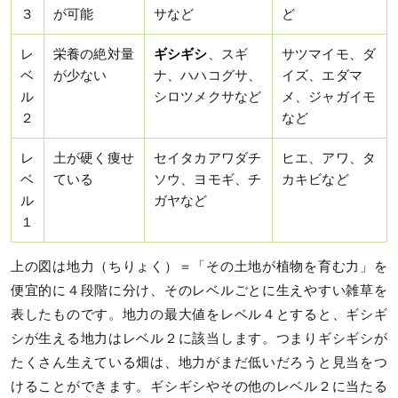
３
が可能
サなど
ど
レ
栄養の絶対量
ギシギシ
、スギ
サツマイモ、ダ
ベ
が少ない
ナ、ハハコグサ、
イズ、エダマ
ル
シロツメクサなど
メ、ジャガイモ
２
など
レ
土が硬く痩せ
セイタカアワダチ
ヒエ、アワ、タ
ベ
ている
ソウ、ヨモギ、チ
カキビなど
ル
ガヤなど
１
上の図は地力（ちりょく）＝「その土地が植物を育む力」を
便宜的に４段階に分け、そのレベルごとに生えやすい雑草を
表したものです。地力の最大値をレベル４とすると、ギシギ
シが生える地力はレベル２に該当します。つまりギシギシが
たくさん生えている畑は、地力がまだ低いだろうと見当をつ
けることができます。ギシギシやその他のレベル２に当たる