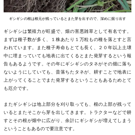
ギシギシの根は根元が残っているとまた芽を出すので、深めに掘り出す
ギシギシは繁殖力が旺盛で、畑の害悪雑草として有名です。
まずは種子数が多く、１株あたり１万粒もの種を落とすと言
われています。また種子寿命もとても長く、２０年以上土壌
中に埋まっていても地表に出てくるとまた発芽するという報
告もあるようです。その年にギシギシのタネがその畑に落ち
ないようにしていても、昔落ちたタネが、耕すことで地表に
上がってくることでまた発芽するということもあるためとて
も厄介です。
またギシギシは地上部分を刈り取っても、根の上部が残って
いるとまたそこから芽を出してきます。トラクターなどで耕
すとその根が畑中に広がり、余計にギシギシが増えてしまう
ということもあるので要注意です。