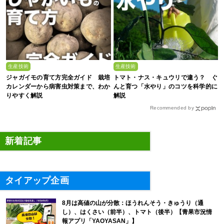
生産技術
生産技術
ジャガイモの育て方完全ガイド 栽培
トマト・ナス・キュウリで違う？ ぐ
カレンダーから病害虫対策まで、わか
んと育つ「水やり」のコツを科学的に
りやすく解説
解説
Recommended by
新着記事
タイアップ企画
8月は高値の山が分散：ほうれんそう・きゅうり（通
し）、はくさい（前半）、トマト（後半）【青果市況情
報アプリ「YAOYASAN」】