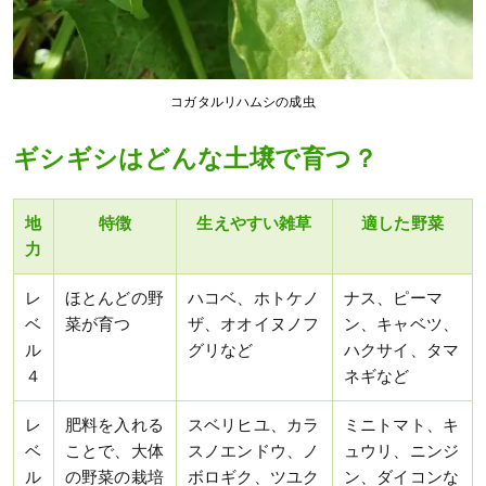
コガタルリハムシの成虫
ギシギシはどんな土壌で育つ？
地
特徴
生えやすい雑草
適した野菜
力
レ
ほとんどの野
ハコベ、ホトケノ
ナス、ピーマ
ベ
菜が育つ
ザ、オオイヌノフ
ン、キャベツ、
ル
グリなど
ハクサイ、タマ
４
ネギなど
レ
肥料を入れる
スベリヒユ、カラ
ミニトマト、キ
ベ
ことで、大体
スノエンドウ、ノ
ュウリ、ニンジ
ル
の野菜の栽培
ボロギク、ツユク
ン、ダイコンな