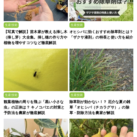
生産技術
生産技術
【写真で解説】苗木家が教える挿し木
オヒシバに効くおすすめ除草剤とは？
（挿し芽）大全集。挿し穂の作り方や
「ザクサ液剤」の特長と使い方を紹介
植物を増やすコツなど徹底解説
生産技術
生産技術
観葉植物の周りを飛ぶ「黒い小さな
除草剤が効かない！？ 厄介な夏の雑
虫」の正体は？ キノコバエの対策と
草「オヒシバ（チカラグサ）」の除
予防法を農家が徹底解説
草・防除方法を農家が解説